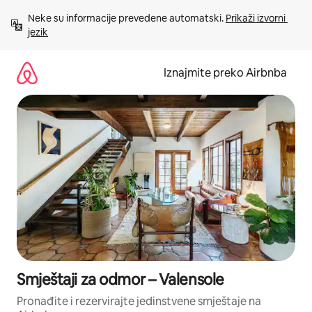
Prijeđi
Neke su informacije prevedene automatski. 
Prikaži izvorni 
na
jezik
sadržaj
Iznajmite preko Airbnba
Smještaji za odmor – Valensole
Pronađite i rezervirajte jedinstvene smještaje na