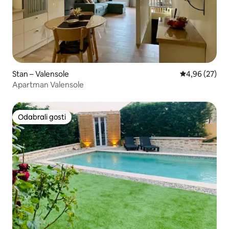
Stan – Valensole
Prosječna ocje
4,96 (27)
Apartman Valensole
Odabrali gosti
Odabrali gosti