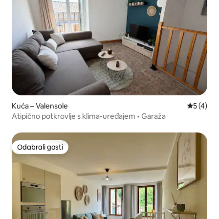
Kuća – Valensole
Prosječna
5 (4)
Atipično potkrovlje s klima-uređajem • Garaža
Odabrali gosti
Odabrali gosti