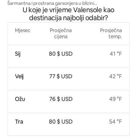
Šarmantna i prostrana garsonjera u blizini
U koje je vrijeme Valensole kao
A51/ITER/Cadarache
destinacija najbolji odabir?
Mjesec
Prosječna
Prosječna
cijena
temp.
Sij
80 $ USD
41 °F
Velj
77 $ USD
42 °F
Ožu
76 $ USD
49 °F
Tra
80 $ USD
54 °F