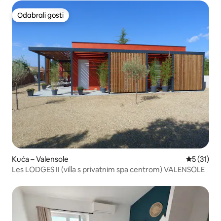
Odabrali gosti
Odabrali gosti
Kuća – Valensole
Prosječna 
5 (31)
Les LODGES II (villa s privatnim spa centrom) VALENSOLE