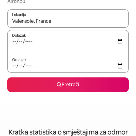
Airbnbu
Lokacija
Kada budu dostupni rezultati, moći ćete ih pregledati koristeći
Dolazak
Odlazak
Pretraži
Kratka statistika o smještajima za odmor