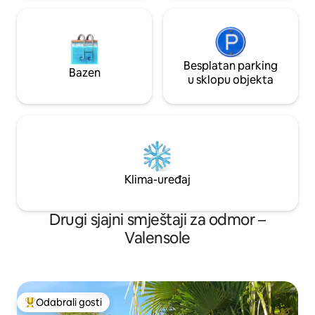
Besplatan parking
Bazen
u sklopu objekta
Klima-uređaj
Drugi sjajni smještaji za odmor –
Valensole
Odabrali gosti
Među najviše rangiranima s oznakom „Odabrali gosti”