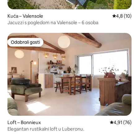
Kuća – Valensole
Prosječna oc
4,8 (10)
Jacuzzi s pogledom na Valensole – 6 osoba
Odabrali gosti
Odabrali gosti
Loft – Bonnieux
Prosječna ocje
4,91 (76)
Elegantan rustikalni loft u Luberonu.