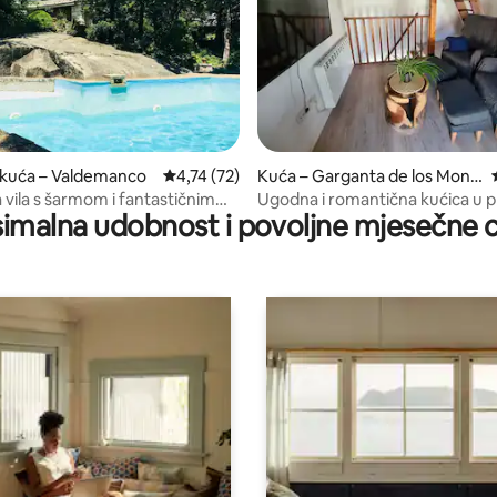
/5, recenzija: 14
 kuća – Valdemanco
Prosječna ocjena: 4,74/5, recenzija: 72
4,74 (72)
Kuća – Garganta de los Mont
es
 vila s šarmom i fantastičnim
Ugodna i romantična kućica u 
imalna udobnost i povoljne mjesečne c