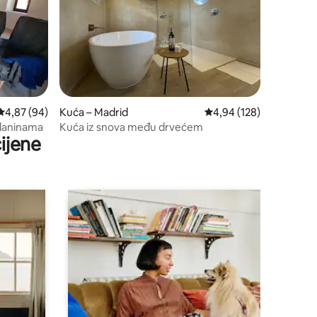
Prosječna ocjena: 4,87/5, recenzija: 94
4,87 (94)
Kuća – Madrid
Prosječna ocjena: 4,94/
4,94 (128)
planinama
Kuća iz snova među drvećem
ijene