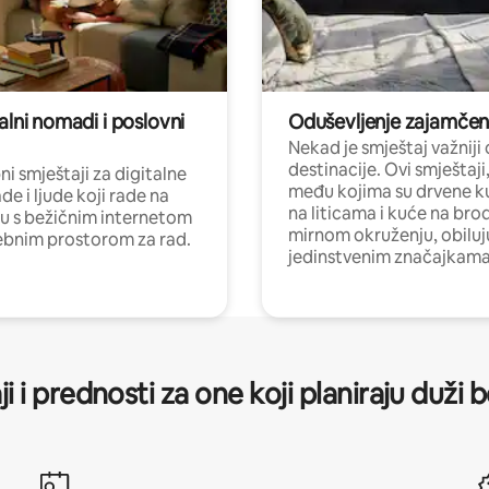
alni nomadi i poslovni
Oduševljenje zajamče
Nekad je smještaj važniji
destinacije. Ovi smještaji
i smještaji za digitalne
među kojima su drvene k
e i ljude koji rade na
na liticama i kuće na bro
nu s bežičnim internetom
mirnom okruženju, obiluj
ebnim prostorom za rad.
jedinstvenim značajkama
ji i prednosti za one koji planiraju duži 