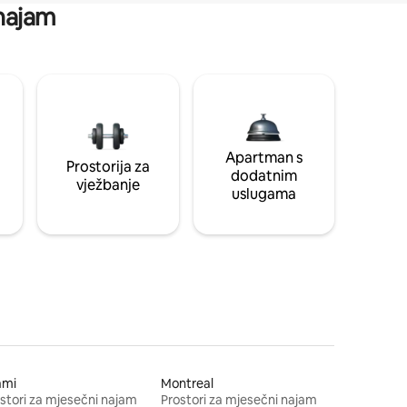
 najam
Apartman s
Prostorija za
dodatnim
vježbanje
uslugama
ami
Montreal
stori za mjesečni najam
Prostori za mjesečni najam