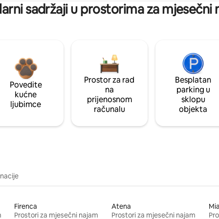
arni sadržaji u prostorima za mjesečni
Prostor za rad
Besplatan
Povedite
na
parking u
kućne
prijenosnom
sklopu
ljubimce
računalu
objekta
inacije
Firenca
Atena
Mi
m
Prostori za mjesečni najam
Prostori za mjesečni najam
Pro