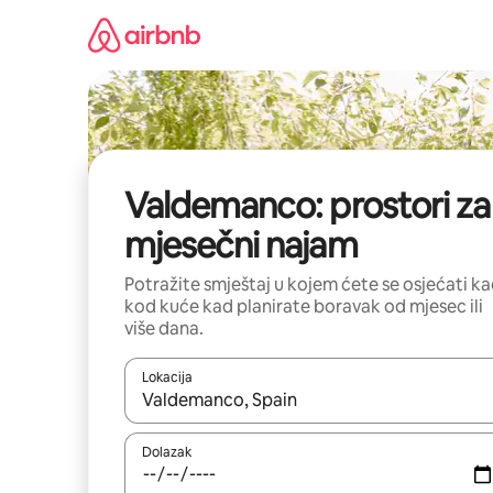
Prijeđi
na
sadržaj
Valdemanco: prostori za
mjesečni najam
Potražite smještaj u kojem ćete se osjećati k
kod kuće kad planirate boravak od mjesec ili
više dana.
Lokacija
Kada budu dostupni rezultati, moći ćete ih pregle
Dolazak