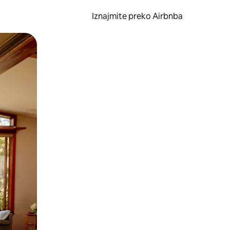
Iznajmite preko Airbnba
li prelaskom prstom po zaslonu.