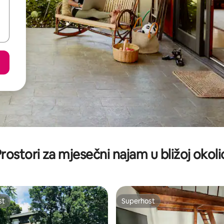
rostori za mjesečni najam u bližoj okoli
st
Superhost
st
Superhost