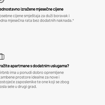
ednostavno izražene mjesečne cijene
osebne cijene smještaja za duži boravak i
edna mjesečna rata bez dodatnih naknada.*
ražite apartmane s dodatnim uslugama?
irbnb ima u ponudi dobro opremljene
tambene prostore idealne za nove i
ostojeće zaposlenike te one koji se zbog
osla sele u drugi grad.