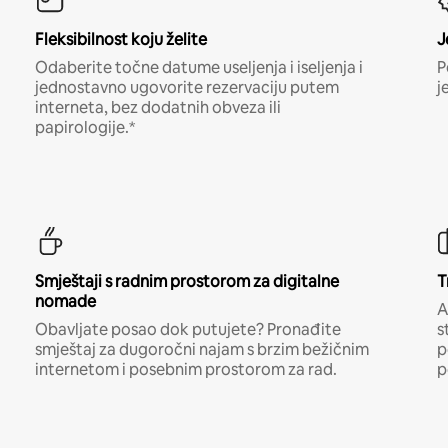
Fleksibilnost koju želite
J
Odaberite točne datume useljenja i iseljenja i
P
jednostavno ugovorite rezervaciju putem
j
interneta, bez dodatnih obveza ili
papirologije.*
Smještaji s radnim prostorom za digitalne
T
nomade
A
Obavljate posao dok putujete? Pronađite
s
smještaj za dugoročni najam s brzim bežičnim
p
internetom i posebnim prostorom za rad.
p