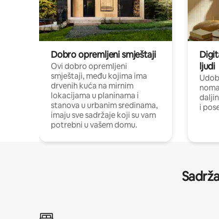
Dobro opremljeni smještaji
Digit
ljudi
Ovi dobro opremljeni
smještaji, među kojima ima
Udobn
drvenih kuća na mirnim
nomad
lokacijama u planinama i
dalji
stanova u urbanim sredinama,
i pos
imaju sve sadržaje koji su vam
potrebni u vašem domu.
Sadrža