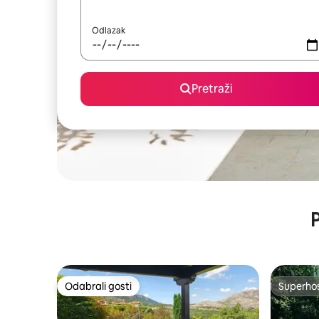
Odlazak
Pretraži
P
Odabrali gosti
Superho
Odabrali gosti
Superho