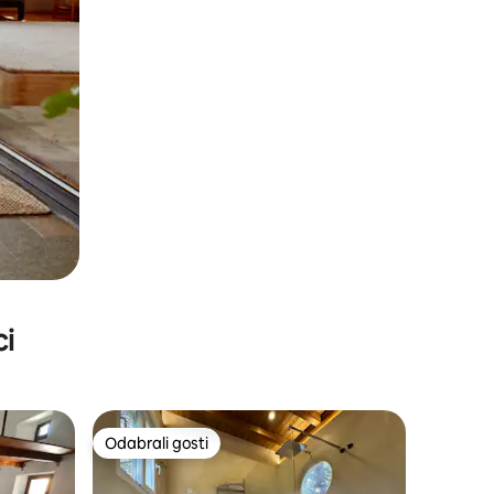
ci
Odabrali gosti
Odabrali gosti