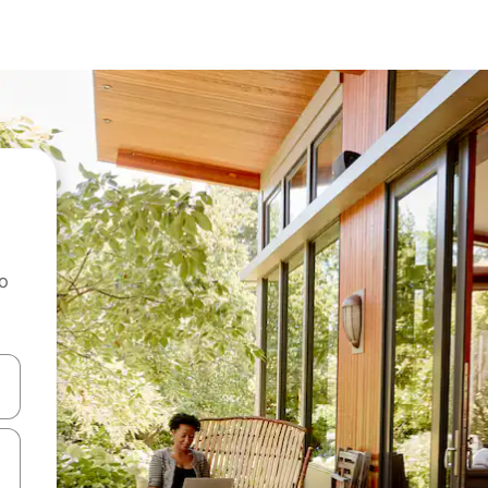
ao
dati koristeći se strelicama prema gore i prema dolje, kao i dodirom i