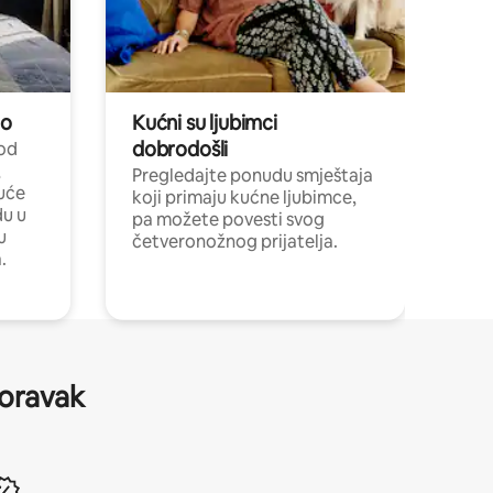
no
Kućni su ljubimci
dobrodošli
 od
,
Pregledajte ponudu smještaja
uće
koji primaju kućne ljubimce,
du u
pa možete povesti svog
u
četveronožnog prijatelja.
.
boravak