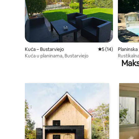
Kuća – Bustarviejo
Prosječna ocjena: 5
5 (14)
Planinska
Kuća u planinama, Bustarviejo
Rustikalna
Maks
vrtom