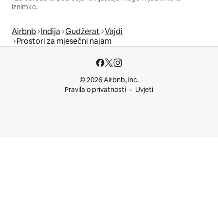
iznimke.
Airbnb
Indija
Gudžerat
Vajdi
Prostori za mjesečni najam
© 2026 Airbnb, Inc.
Pravila o privatnosti
Uvjeti