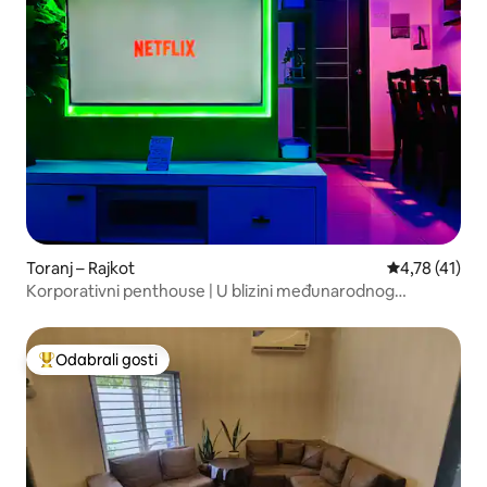
Toranj – Rajkot
Prosječna ocj
4,78 (41)
Korporativni penthouse | U blizini međunarodnog
stadiona za kriket
Odabrali gosti
Među najviše rangiranima s oznakom „Odabrali gosti”