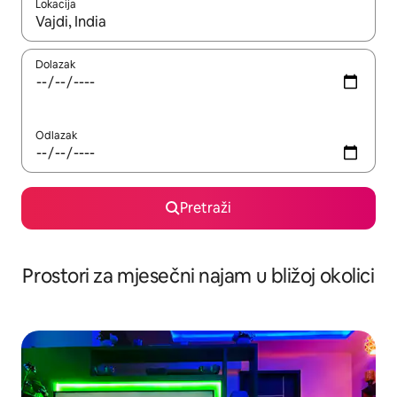
Lokacija
Kada budu dostupni rezultati, moći ćete ih pregledati koristeći
Dolazak
Odlazak
Pretraži
Prostori za mjesečni najam u bližoj okolici