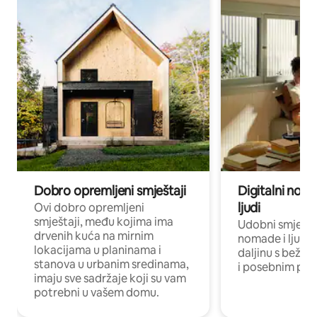
Dobro opremljeni smještaji
Digitalni noma
ljudi
Ovi dobro opremljeni
smještaji, među kojima ima
Udobni smještaj
drvenih kuća na mirnim
nomade i ljude 
lokacijama u planinama i
daljinu s bežič
stanova u urbanim sredinama,
i posebnim pro
imaju sve sadržaje koji su vam
potrebni u vašem domu.