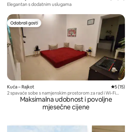
Elegantan s dodatnim uslugama
Odabrali gosti
Odabrali gosti
Kuća – Rajkot
Prosječna 
5 (15)
2 spavaće sobe s namjenskim prostorom za rad i Wi-Fi
Maksimalna udobnost i povoljne
mrežom l Klima-uređaj u spavaćoj sobi
mjesečne cijene