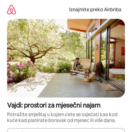
Prijeđi
na
Iznajmite preko Airbnba
sadržaj
Vajdi: prostori za mjesečni najam
Potražite smještaj u kojem ćete se osjećati kao kod
kuće kad planirate boravak od mjesec ili više dana.