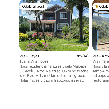
Odabrali gosti
Odabra
Odabrali gosti
Među naj
Vila – Çayeli
Prosječna ocjena: 5
5 (14)
Vila – Ar
Tuana Villa House
Vila s naj
Naša rezidencija nalazi se u selu Maltepe
Naša vila 
u Çayeliju, Rize. Nalazi se 19 km od zračne
samo 4 mi
luke Rize-Artvin i 5 km od centra grada.
od popula
Nalazimo se u blizini Trabzona, jezera
restorani
Uzungöl, visoravni Ayder, planine Zilkale i
području.
doline Çat. Naš smještaj nalazi se na rubu
pruža mi
Büyükderea, unutar doline Senoz. U selu
pogledom 
u kojem se kuća nalazi možete bez
Privatnost
poteškoća ići u šetnje prirodom sa
mjestu. V
svojom obitelji. Naš vrt pogodan je za
detalju k