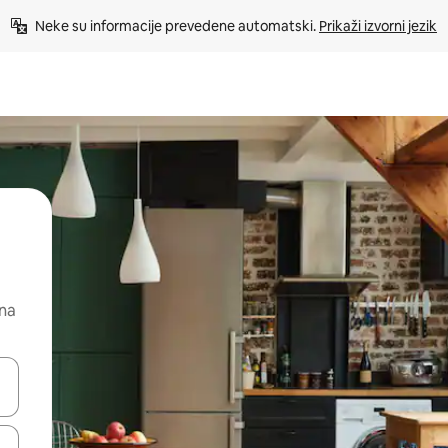
Neke su informacije prevedene automatski. 
Prikaži izvorni jezik
 na
dati koristeći se strelicama prema gore i prema dolje, kao i dodirom i