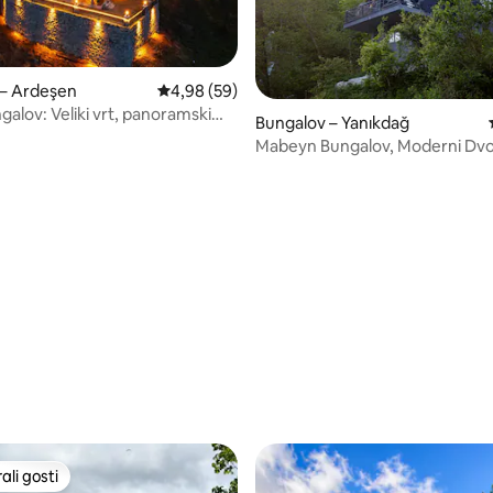
 – Ardeşen
Prosječna ocjena: 4,98/5, recenzija: 59
4,98 (59)
galov: Veliki vrt, panoramski
Bungalov – Yanıkdağ
Mabeyn Bungalov, Moderni Dvori 1 Ri
Çayeli
5, recenzija: 63
li gosti
više rangiranima s oznakom „Odabrali gosti”