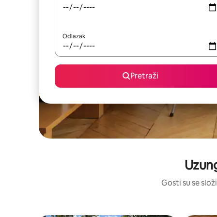
Odlazak
Pretraži
Uzung
Gosti su se složi