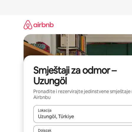
Prijeđi
na
sadržaj
Smještaji za odmor –
Uzungöl
Pronađite i rezervirajte jedinstvene smještaje
Airbnbu
Lokacija
Kada budu dostupni rezultati, moći ćete ih pregle
Dolazak