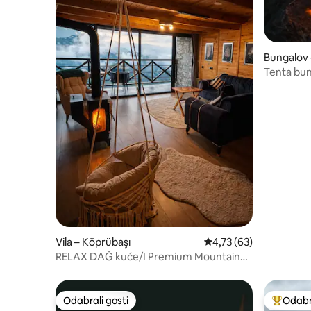
Bungalov
Tenta bun
pogled
Vila – Köprübaşı
Prosječna ocjena: 4,73/
4,73 (63)
RELAX DAĞ kuće/I Premium Mountain
Stay
Odabrali gosti
Odabra
Odabrali gosti
Među naj