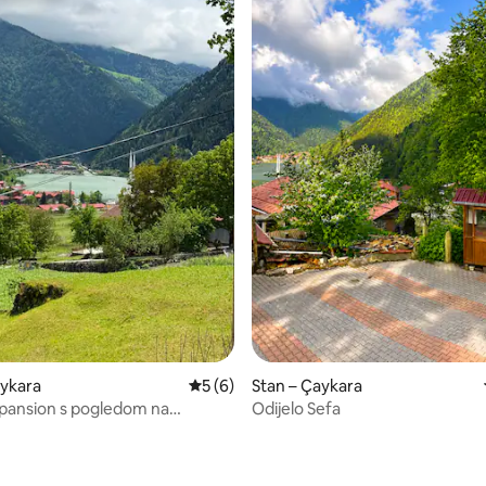
aykara
Prosječna ocjena: 5/5, recenzija: 6
5 (6)
Stan – Çaykara
i pansion s pogledom na
Odijelo Sefa
 Uzungölu, Trabzon