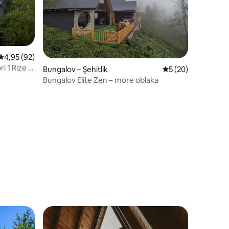
Prosječna ocjena: 4,95/5, recenzija: 92
4,95 (92)
ze /
Bungalov – Şehitlik
Prosječna ocjena: 5
5 (20)
Bungalov Elite Zen – more oblaka