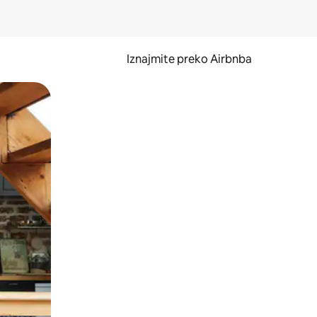
Iznajmite preko Airbnba
li prelaskom prstom po zaslonu.