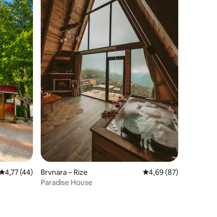
Prosječna ocjena: 4,77/5, recenzija: 44
4,77 (44)
Brvnara – Rize
Prosječna ocjena: 4,69
4,69 (87)
Paradise House