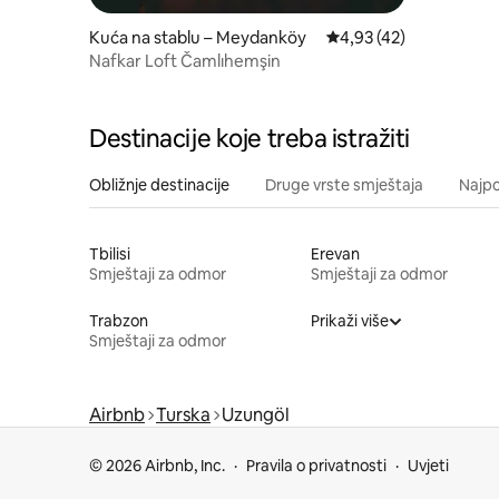
Kuća na stablu – Meydanköy
Prosječna ocjena: 4,93/
4,93 (42)
Nafkar Loft Čamlıhemşin
Destinacije koje treba istražiti
Obližnje destinacije
Druge vrste smještaja
Najpo
Tbilisi
Erevan
Smještaji za odmor
Smještaji za odmor
Trabzon
Prikaži više
Smještaji za odmor
Airbnb
Turska
Uzungöl
© 2026 Airbnb, Inc.
Pravila o privatnosti
Uvjeti