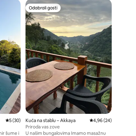
Bungalov
Odabrali gosti
Odabr
nakom „Odabrali gosti”
Odabrali gosti
Među na
HomyWood
Pronađite
moderno
bungalovu
(1,5 milj
se kao ko
pažljivo 
posvećujemo go
nema nak
djecu u d
prije pot
poruku s 
možemo až
Prosječna ocjena: 5/5, recenzija: 30
5 (30)
Kuća na stablu – Akkaya
Prosječna ocjena: 4,96
4,96 (24)
Priroda vas zove
mir šume i
U našim bungalovima Imamo masažnu