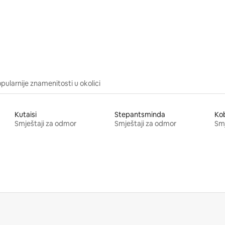
5, recenzija: 42
pularnije znamenitosti u okolici
Kutaisi
Stepantsminda
Kob
Smještaji za odmor
Smještaji za odmor
Smj