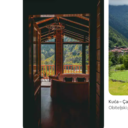
Kuća – Ç
Obiteljsk
Uzungöl u