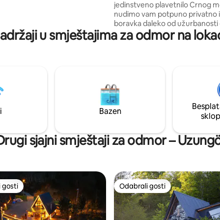
jedinstveno plavetnilo Crnog m
ski ugođaj, doručak pripremljen
nudimo vam potpuno privatno 
, profesionalno čišćenje,
boravka daleko od užurbanosti
 parking, Wi-Fi, TV i potpuno
sadržaji u smještajima za odmor na lokac
života. Pruža mirnu atmosferu
u kuhinju. ✨
zahvaljujući privatnom prilazn
velikom vrtu, pogledu na more 
koji pruža potpunu privatnost. 
bungalov, opremljen kaminom,
jacuzzijem, potpuno opremlje
kuhinjom i udobnim dnevnim b
objedinjuje prirodu, udobnost i 
Besplat
za romantične izlete i obiteljsk
i
Bazen
sklo
Drugi sjajni smještaji za odmor – Uzungö
 gosti
Odabrali gosti
 gosti
Odabrali gosti