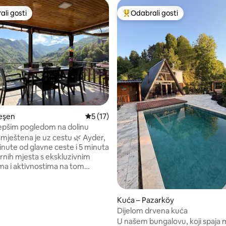
li gosti
Odabrali gosti
više rangiranima s oznakom „Odabrali gosti”
Među najviše rangiranima s oz
/5, recenzija: 14
deşen
Prosječna ocjena: 5/5, recenzija: 17
5 (17)
ljepšim pogledom na dolinu
smještena je uz cestu 🌿 Ayder,
nute od glavne ceste i 5 minuta
rnih mjesta s ekskluzivnim
ma i aktivnostima na tom
 Naša vila s 2 spavaće sobe
ran boravak s panoramskim
na dolinu i potpunu privatnost.
Kuća – Pazarköy
 na terasi i u vrtu na prvom je
Dijelom drvena kuća
odili smo računa o svakom
U našem bungalovu, koji spaja 
ako bismo vam pružili udobnost