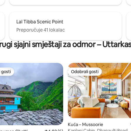
Lal Tibba Scenic Point
Preporučuje 41 lokalac
rugi sjajni smještaji za odmor – Uttarkas
 gosti
Odabrali gosti
 gosti
Odabrali gosti
Kuća – Mussoorie
Kaplani Cabin, Dhanaulti Road,