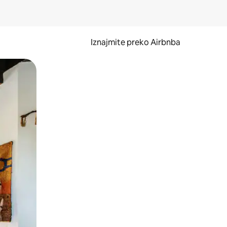
Iznajmite preko Airbnba
li prelaskom prstom po zaslonu.