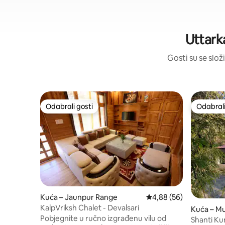
Uttark
Gosti su se složi
Odabrali gosti
Odabrali
Odabrali gosti
Odabrali
Kuća – Jaunpur Range
Prosječna ocjena: 4,88/
4,88 (56)
KalpVriksh Chalet - Devalsari
Kuća – M
Pobjegnite u ručno izgrađenu vilu od
Shanti Kun