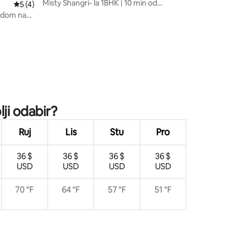
Misty Shangri- la 1BHK | 10 min od
Prosječna ocjena: 5/5, recenzija: 4
5 (4)
zoološkog vrta Dehradun
edom na
lji odabir?
Ruj
Lis
Stu
Pro
36 $
36 $
36 $
36 $
USD
USD
USD
USD
70 °F
64 °F
57 °F
51 °F