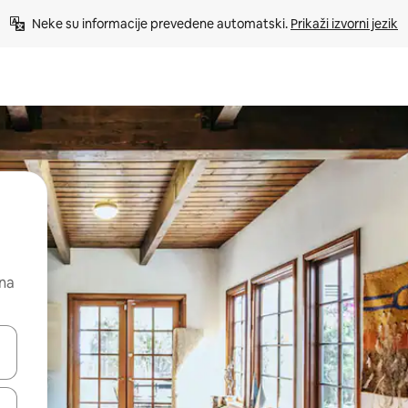
Neke su informacije prevedene automatski. 
Prikaži izvorni jezik
 na
dati koristeći se strelicama prema gore i prema dolje, kao i dodirom i