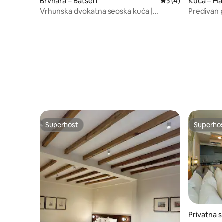
Brvnara – Batseri
Prosječna ocjena: 
5 (4)
Kuća – H
Vrhunska dvokatna seoska kuća |
Predivan p
Odmaralište Shepherds Lore
Miran bor
Superhost
Superho
Superhost
Superho
Privatna 