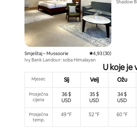
Shadow Ba
balkonom 
Smještaj – Mussoorie
Prosječna ocjena: 4,93/
4,93 (30)
Ivy Bank Landour: soba Himalayan
U koje je 
Mjesec
Sij
Velj
Ožu
36 $
35 $
34 $
Prosječna
cijena
USD
USD
USD
49 °F
52 °F
60 °F
Prosječna
temp.