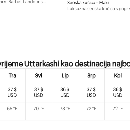
rn: Barbet Landour s
Seoska kućica – Malsi
i pogledom na dolinu
Luksuzna seoska kućica s pogl
planine + soba za vozača
5, recenzija: 30
vrijeme Uttarkashi kao destinacija najbo
Tra
Svi
Lip
Srp
Kol
37 $
37 $
36 $
37 $
36 $
USD
USD
USD
USD
USD
66 °F
70 °F
73 °F
72 °F
72 °F