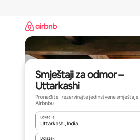
Prijeđi
na
sadržaj
Smještaji za odmor –
Uttarkashi
Pronađite i rezervirajte jedinstvene smještaje
Airbnbu
Lokacija
Kada budu dostupni rezultati, moći ćete ih pregle
Dolazak