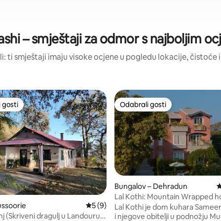
ashi – smještaji za odmor s najboljim o
li: ti smještaji imaju visoke ocjene u pogledu lokacije, čistoće i
 gosti
Odabrali gosti
 gosti
Odabrali gosti
Bungalov – Dehradun
P
5, recenzija: 56
Lal Kothi: Mountain Wrapped 
ussoorie
Prosječna ocjena: 5/5, recenzija: 9
5 (9)
Awadhi Cuisine
Lal Kothi je dom kuhara Samee
j (Skriveni dragulj u Landouru)
i njegove obitelji u podnožju Mu