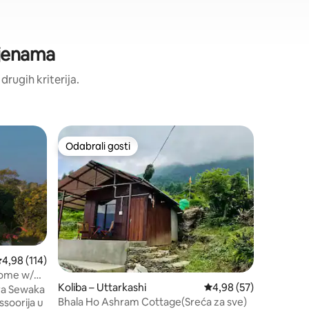
cjenama
 drugih kriterija.
Smještaj 
Odabrali gosti
Odabral
Odabrali gosti
Odabral
ali
Promatraj
kozmičko
Uživajte
romantičn
grada, i
pogledom
svog pro
vidjeti z
zaista oč
rosječna ocjena: 4,98/5, recenzija: 114
4,98 (114)
Svaki zal
novu nija
home w/
Koliba – Uttarkashi
Prosječna ocjena: 4,98
4,98 (57)
Meditacij
ra Sewaka
propustit
Bhala Ho Ashram Cottage(Sreća za sve)
ssoorija u