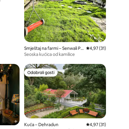
Smještaj na farmi – Senwali Pa
Prosječna ocjena: 4,97
4,97 (31)
tali
Seoska kućica od kamilice
Odabrali gosti
Odabrali gosti
Kuća – Dehradun
Prosječna ocjena: 4,97
4,97 (31)