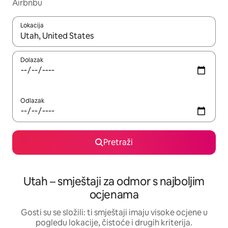
Airbnbu
Lokacija
Kada budu dostupni rezultati, moći ćete ih pregledati koristeći
Dolazak
Odlazak
Pretraži
Utah – smještaji za odmor s najboljim
ocjenama
Gosti su se složili: ti smještaji imaju visoke ocjene u
pogledu lokacije, čistoće i drugih kriterija.