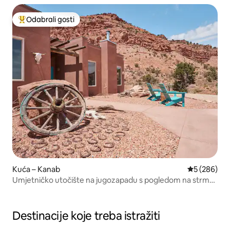
Odabrali gosti
Među najviše rangiranima s oznakom „Odabrali gosti”
Kuća – Kanab
Prosječna oc
5 (286)
Umjetničko utočište na jugozapadu s pogledom na strme
litice
Destinacije koje treba istražiti