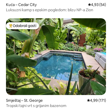
Kuća – Cedar City
Prosječna ocje
4,93 (54)
Luksuzni kamp s epskim pogledom: blizu NP-a Zion
Odabrali gosti
Među najviše rangiranima s oznakom „Odabrali gosti”
Smještaj – St. George
Prosječna ocjen
4,99 (171)
Tropski tajni vrt s grijanim bazenom