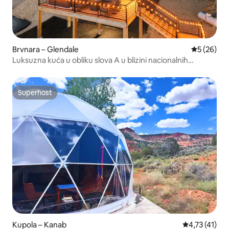
Brvnara – Glendale
Prosječna o
5 (26)
Luksuzna kuća u obliku slova A u blizini nacionalnih
parkova Zion i Bryce | masažna kada
Superhost
Superhost
Kupola – Kanab
Prosječna ocj
4,73 (41)