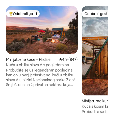
Odabrali gosti
Odabrali gosti
Među najviše rangiranima s oznakom „Odabrali gosti”
Odabrali gosti
Minijaturne kuće – Hildale
Prosječna ocjena: 4,9/5, recenzi
4,9 (847)
Kuća u obliku slova A s pogledom na
vidikovac Zion
Probudite se uz legendaran pogled na
kanjon u ovoj jedinstvenoj kući u obliku
slova A u blizini Nacionalnog parka Zion!
Smještena na 2 privatna hektara koja
graniče s javno dostupnim područjem
BLM Canyonlands, ova kuća ima rijedak
izravan pristup stazi iz objekta, privatnu
Minijaturne kuće –
masažnu kadu, vidikovac, roštilj i prozore
Kuća s kosim kro
od poda do stropa s pogledom na
kada, sauna, u bliz
Probudite se i pog
kanjon. Klimatizacija/grijanje tijekom