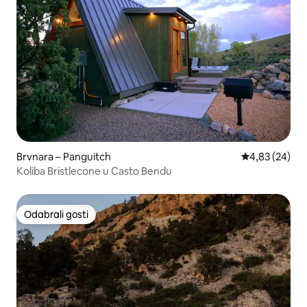
Brvnara – Panguitch
Prosječna ocje
4,83 (24)
Koliba Bristlecone u Casto Bendu
Odabrali gosti
Odabrali gosti