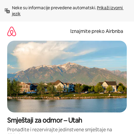
Prijeđi
Neke su informacije prevedene automatski. 
Prikaži izvorni 
na
jezik
sadržaj
Iznajmite preko Airbnba
Smještaji za odmor – Utah
Pronađite i rezervirajte jedinstvene smještaje na