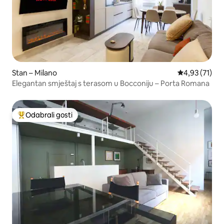
Stan – Milano
Prosječna ocje
4,93 (71)
Elegantan smještaj s terasom u Bocconiju – Porta Romana
Odabrali gosti
Među najviše rangiranima s oznakom „Odabrali gosti”