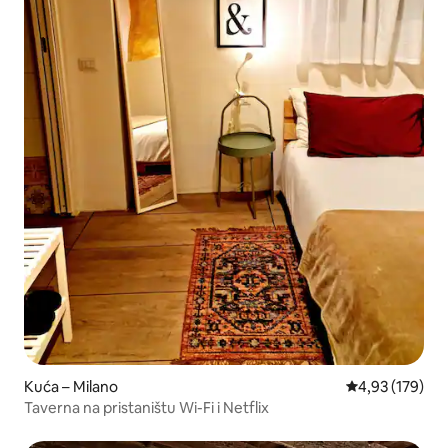
Kuća – Milano
Prosječna ocjen
4,93 (179)
Taverna na pristaništu Wi-Fi i Netflix