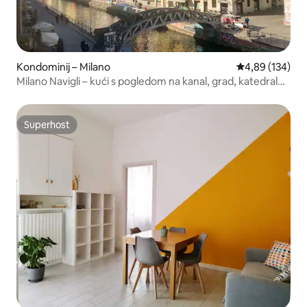
Kondominij – Milano
Prosječna ocjen
4,89 (134)
Milano Navigli – kući s pogledom na kanal, grad, katedralu i
Breru
Superhost
Superhost