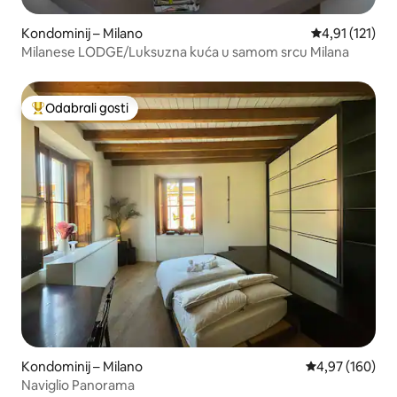
Kondominij – Milano
Prosječna ocje
4,91 (121)
Milanese LODGE/Luksuzna kuća u samom srcu Milana
Odabrali gosti
Među najviše rangiranima s oznakom „Odabrali gosti”
Kondominij – Milano
Prosječna ocjen
4,97 (160)
Naviglio Panorama