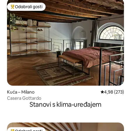
Odabrali gosti
Među najviše rangiranima s oznakom „Odabrali gosti”
Kuća – Milano
Prosječna ocjen
4,98 (273)
Casera Gottardo
Stanovi s klima-uređajem