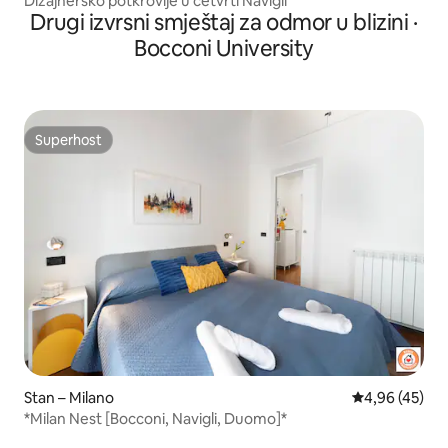
Dizajnersko potkrovlje u četvrti Navigli
Drugi izvrsni smještaj za odmor u blizini ·
Bocconi University
Superhost
Superhost
Stan – Milano
Prosječna ocje
4,96 (45)
*Milan Nest [Bocconi, Navigli, Duomo]*