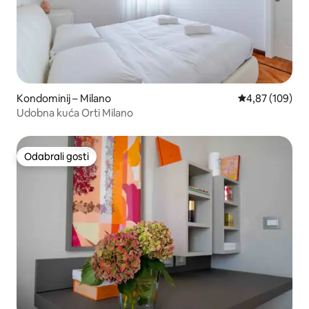
Kondominij – Milano
Prosječna ocjen
4,87 (109)
Udobna kuća Orti Milano
Odabrali gosti
Odabrali gosti