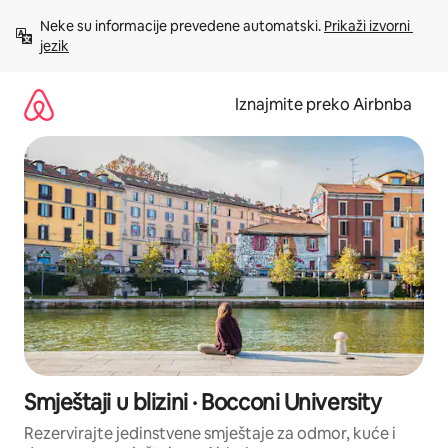
Prijeđi
Neke su informacije prevedene automatski. 
Prikaži izvorni 
na
jezik
sadržaj
Iznajmite preko Airbnba
Smještaji u blizini · Bocconi University
Rezervirajte jedinstvene smještaje za odmor, kuće i