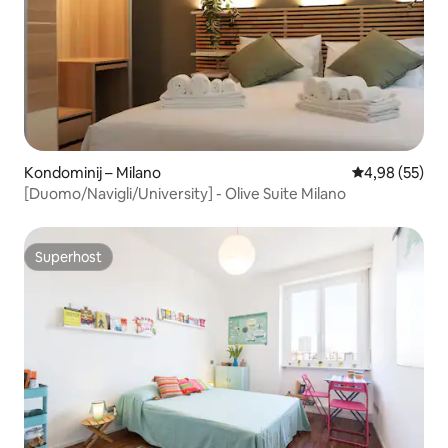
Kondominij – Milano
Prosječna ocje
4,98 (55)
[Duomo/Navigli/University] - Olive Suite Milano
Superhost
Superhost