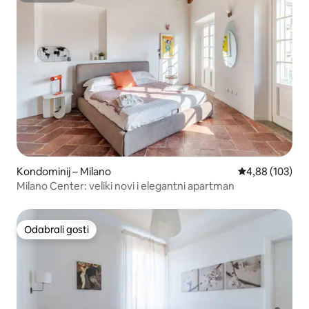
Kondominij – Milano
Prosječna ocjen
4,88 (103)
Milano Center: veliki novi i elegantni apartman
Odabrali gosti
Odabrali gosti