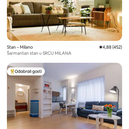
Stan – Milano
Prosječna ocjen
4,88 (452)
Šarmantan stan u SRCU MILANA
Odabrali gosti
Među najviše rangiranima s oznakom „Odabrali gosti”