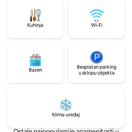
metroa Porta Roma
pametni TV s Netflixom. Neobično tiho:
Bocconi. U blizini s
u unutarnjem dijelu tipične milanske
izvanredna iskustva
kuće (2. kat, bez dizala), bez prozora koji
termalnim kupelji
gledaju na ulicu. Osim toga, naša
Kuhinja
Wi-Fi
IT015146C25X6ZS
besplatna podzemna privatna garaža
nalazi se odmah pored!
Besplatan parking
Bazen
u sklopu objekta
Klima-uređaj
Ostale najpopularnije znamenitosti u