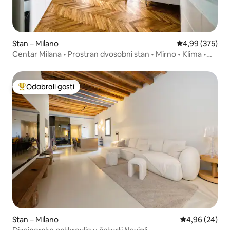
Stan – Milano
Prosječna ocjen
4,99 (375)
Centar Milana • Prostran dvosobni stan • Mirno • Klima •
Dizalo
Odabrali gosti
Među najviše rangiranima s oznakom „Odabrali gosti”
Stan – Milano
Prosječna ocje
4,96 (24)