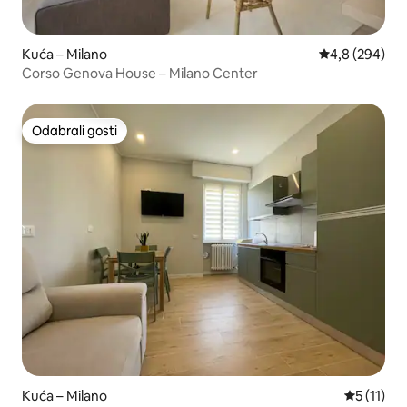
Kuća – Milano
Prosječna ocje
4,8 (294)
Corso Genova House – Milano Center
Odabrali gosti
Odabrali gosti
Kuća – Milano
Prosječna 
5 (11)