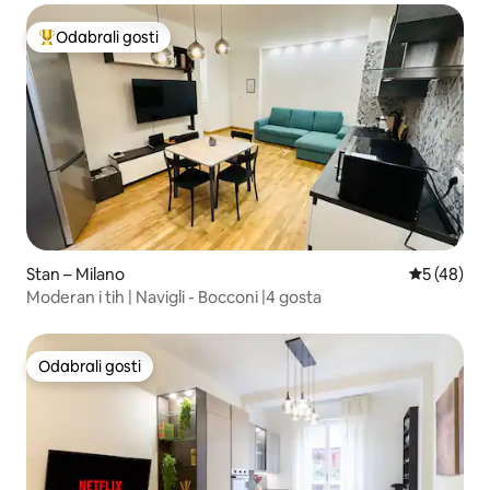
Odabrali gosti
Među najviše rangiranima s oznakom „Odabrali gosti”
Stan – Milano
Prosječna o
5 (48)
Moderan i tih | Navigli - Bocconi |4 gosta
Odabrali gosti
Odabrali gosti