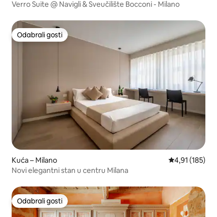
Verro Suite @ Navigli & Sveučilište Bocconi - Milano
Odabrali gosti
Odabrali gosti
Kuća – Milano
Prosječna ocjen
4,91 (185)
Novi elegantni stan u centru Milana
Odabrali gosti
Odabrali gosti