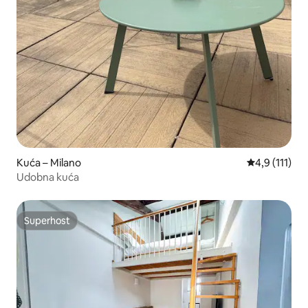
Kuća – Milano
Prosječna ocj
4,9 (111)
Udobna kuća
Superhost
Superhost