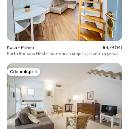
Kuća – Milano
Prosječna ocje
4,79 (14)
Porta Romana Nest – autentičan smještaj u centru grada
Odabrali gosti
Odabrali gosti