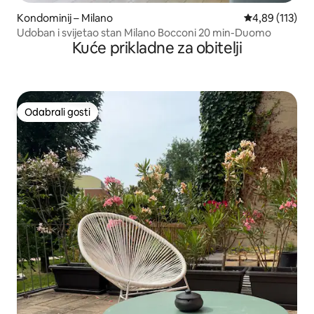
Kondominij – Milano
Prosječna ocjen
4,89 (113)
Udoban i svijetao stan Milano Bocconi 20 min-Duomo
Kuće prikladne za obitelji
Odabrali gosti
Odabrali gosti