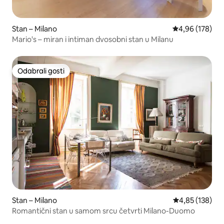
Stan – Milano
Prosječna ocjen
4,96 (178)
Mario's – miran i intiman dvosobni stan u Milanu
Odabrali gosti
Odabrali gosti
Stan – Milano
Prosječna ocjen
4,85 (138)
Romantični stan u samom srcu četvrti Milano-Duomo