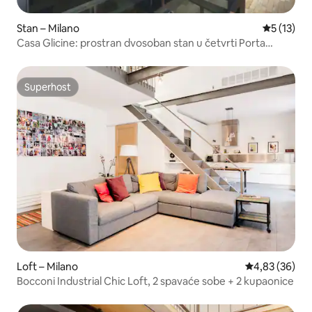
Stan – Milano
Prosječna 
5 (13)
Casa Glicine: prostran dvosoban stan u četvrti Porta
Romana
Superhost
Superhost
Loft – Milano
Prosječna ocje
4,83 (36)
Bocconi Industrial Chic Loft, 2 spavaće sobe + 2 kupaonice