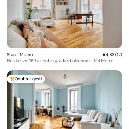
Stan – Milano
Prosječna ocje
4,83 (12)
Ekskluzivni 1BR u centru grada s balkonom – M4 Metro
Odabrali gosti
Među najviše rangiranima s oznakom „Odabrali gosti”