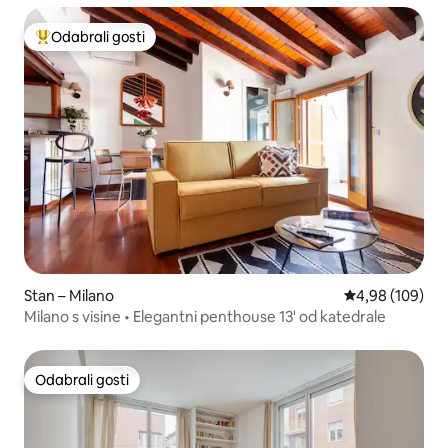
Odabrali gosti
Među najviše rangiranima s oznakom „Odabrali gosti”
Stan – Milano
Prosječna ocjen
4,98 (109)
Milano s visine • Elegantni penthouse 13' od katedrale
Odabrali gosti
Odabrali gosti