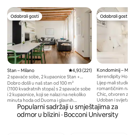
Odabrali gosti
Odabrali gosti
Odabrali gosti
Odabrali gosti
Kondominij – Mila
Stan – Milano
Prosječna ocjena: 4,93/5, recenz
4,93 (221)
Serendipity Hous
2 spavaće sobe, 2 kupaonice Stan +
Università Boccon
klima-uređaj + BESPLATNA GARAŽA
Lijep mali studio 
Dobro došli u naš stan od 100 m²
romantičnim namje
(1100 kvadratnih stopa) s 2 spavaće sobe
Chic, otvoren za go
i 2 kupaonice, koji se nalazi na nekoliko
Udoban i svijetao,
minuta hoda od Duoma i glavnih
Popularni sadržaji u smještajima za
Fi mrežom, čajnik
znamenitosti te u blizini javnog prijevoza.
bračnim krevetom
Idealno za najviše 6 gostiju + 2 bebe (sofa
odmor u blizini · Bocconi University
kupaonicom te čaj
na razvlačenje i 2 dječja krevetića
se nalaze ploče za
dostupni su besplatno). Klima-uređaj u
zamrzivačem i apa
svakoj sobi, perilica rublja, sušilica,
od centra, 7 minut
potpuno opremljena kuhinja, brzi Wi-Fi i