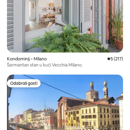
Kondominij – Milano
Prosječna o
5 (217)
Šarmantan stan u kući Vecchia Milano.
Odabrali gosti
Odabrali gosti