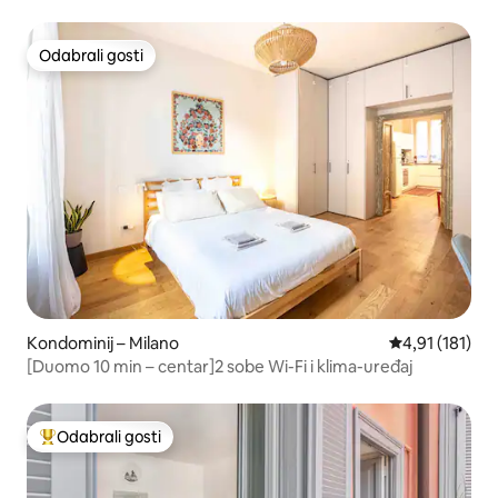
Odabrali gosti
Odabrali gosti
Kondominij – Milano
Prosječna ocje
4,91 (181)
[Duomo 10 min – centar]2 sobe Wi-Fi i klima-uređaj
Odabrali gosti
Među najviše rangiranima s oznakom „Odabrali gosti”