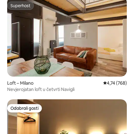
Superhost
Superhost
Loft – Milano
Prosječna ocjen
4,74 (768)
Nevjerojatan loft u četvrti Navigli
Odabrali gosti
Odabrali gosti