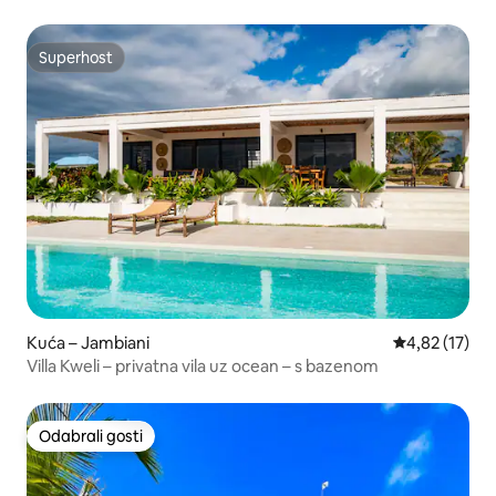
Superhost
Superhost
Kuća – Jambiani
Prosječna ocje
4,82 (17)
Villa Kweli – privatna vila uz ocean – s bazenom
Odabrali gosti
Odabrali gosti