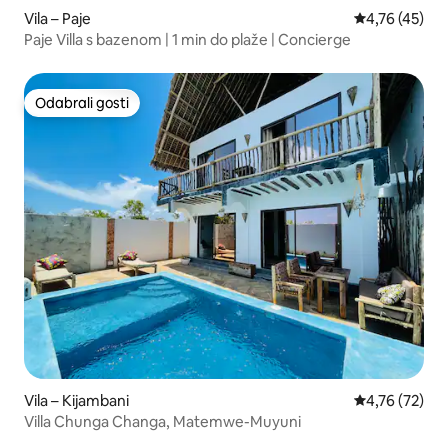
Vila – Paje
Prosječna ocje
4,76 (45)
Paje Villa s bazenom | 1 min do plaže | Concierge
Odabrali gosti
Odabrali gosti
Vila – Kijambani
Prosječna ocje
4,76 (72)
Villa Chunga Changa, Matemwe-Muyuni