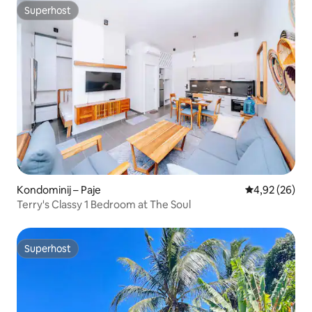
Superhost
Superhost
Kondominij – Paje
Prosječna ocje
4,92 (26)
Terry's Classy 1 Bedroom at The Soul
Superhost
Superhost