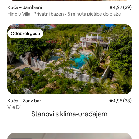
Kuća – Jambiani
Prosječna ocje
4,97 (29)
Hinolu Villa | Privatni bazen • 5 minuta pješice do plaže
Odabrali gosti
Odabrali gosti
Kuća – Zanzibar
Prosječna ocje
4,95 (38)
Vile Dii
Stanovi s klima-uređajem