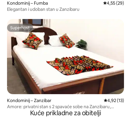
Kondominij – Fumba
Prosječna ocje
4,55 (29)
Elegantan i udoban stan u Zanzibaru
Superhost
Superhost
Kondominij – Zanzibar
Prosječna ocje
4,92 (13)
Amore: privatni stan s 2 spavaće sobe na Zanzibaru,
Kuće prikladne za obitelji
Monalisa