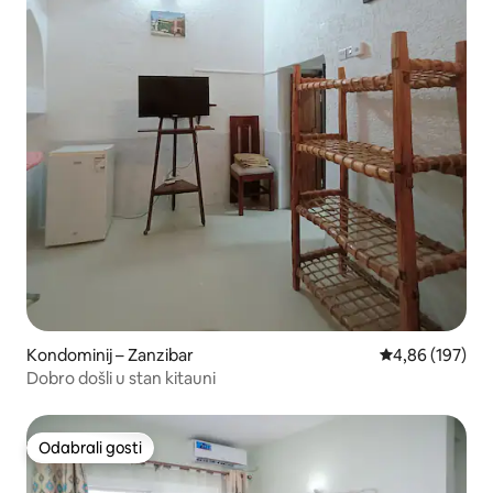
Kondominij – Zanzibar
Prosječna ocjen
4,86 (197)
Dobro došli u stan kitauni
Odabrali gosti
Odabrali gosti