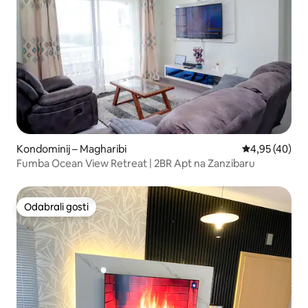
Kondominij – Magharibi
Prosječna ocje
4,95 (40)
Fumba Ocean View Retreat | 2BR Apt na Zanzibaru
Odabrali gosti
Odabrali gosti