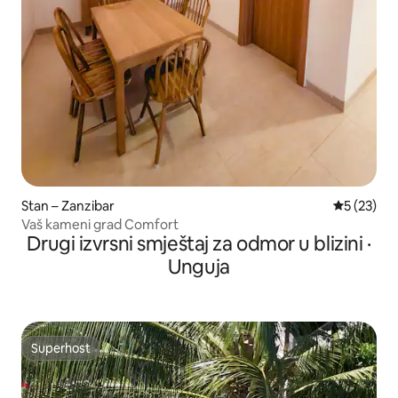
Stan – Zanzibar
Prosječna 
5 (23)
Vaš kameni grad Comfort
Drugi izvrsni smještaj za odmor u blizini ·
Unguja
Superhost
Superhost