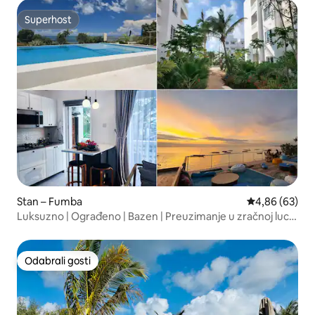
Superhost
Superhost
Stan – Fumba
Prosječna ocje
4,86 (63)
Luksuzno | Ograđeno | Bazen | Preuzimanje u zračnoj luci |
Doručak
Odabrali gosti
Odabrali gosti