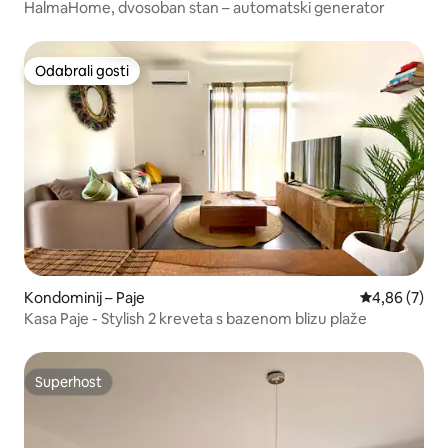
HalmaHome, dvosoban stan – automatski generator
Odabrali gosti
Odabrali gosti
Kondominij – Paje
Prosječna ocj
4,86 (7)
Kasa Paje - Stylish 2 kreveta s bazenom blizu plaže
Superhost
Superhost