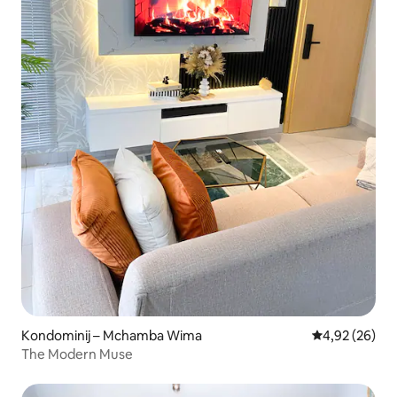
Kondominij – Mchamba Wima
Prosječna ocje
4,92 (26)
The Modern Muse