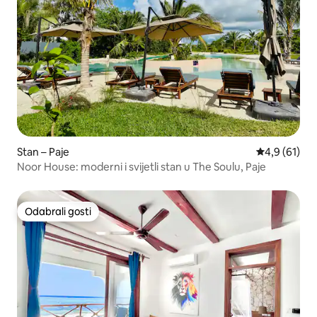
Stan – Paje
Prosječna ocj
4,9 (61)
Noor House: moderni i svijetli stan u The Soulu, Paje
Odabrali gosti
Odabrali gosti