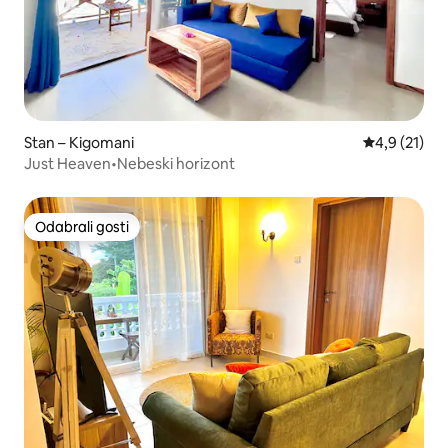
Stan – Kigomani
Prosječna oc
4,9 (21)
Just Heaven•Nebeski horizont
Odabrali gosti
Odabrali gosti