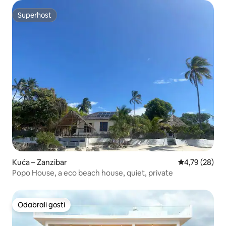
Superhost
Superhost
Kuća – Zanzibar
Prosječna ocje
4,79 (28)
Popo House, a eco beach house, quiet, private
Odabrali gosti
Odabrali gosti