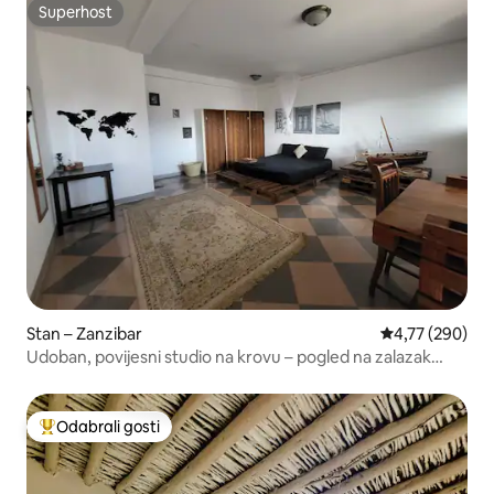
Superhost
Superhost
Stan – Zanzibar
Prosječna ocjen
4,77 (290)
Udoban, povijesni studio na krovu – pogled na zalazak
sunca
Odabrali gosti
Među najviše rangiranima s oznakom „Odabrali gosti”