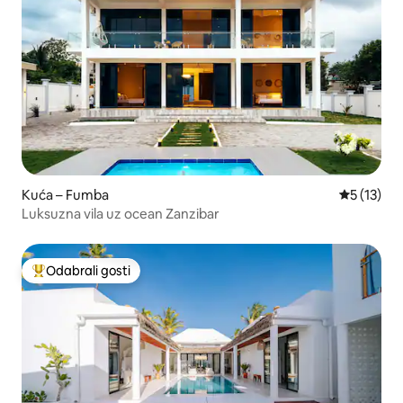
Kuća – Fumba
Prosječna 
5 (13)
Luksuzna vila uz ocean Zanzibar
Odabrali gosti
Među najviše rangiranima s oznakom „Odabrali gosti”