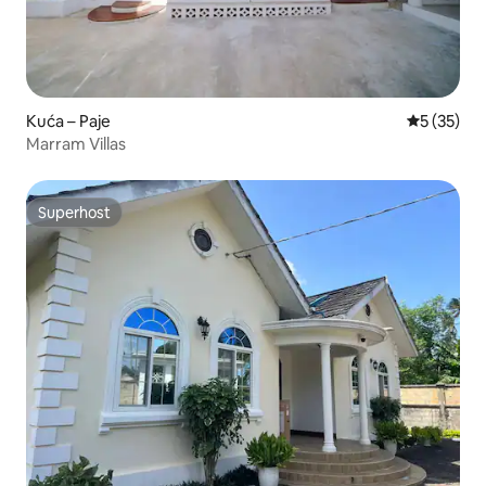
Kuća – Paje
Prosječna 
5 (35)
Marram Villas
Superhost
Superhost