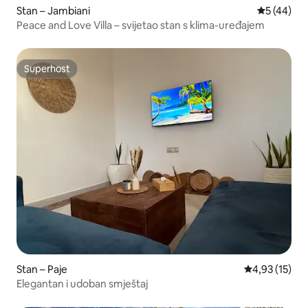
Stan – Jambiani
Prosječna o
5 (44)
Peace and Love Villa – svijetao stan s klima-uređajem
Superhost
Superhost
Stan – Paje
Prosječna ocje
4,93 (15)
Elegantan i udoban smještaj