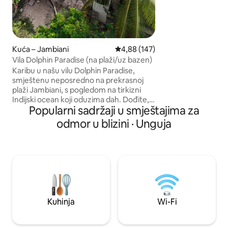
ovo područje nudi.
potpunosti se nap
energijom i nudi v
osviješten utočišt
kompromisa.
Kuća – Jambiani
Prosječna ocjena: 4,88/5, recenz
4,88 (147)
Vila Dolphin Paradise (na plaži/uz bazen)
Karibu u našu vilu Dolphin Paradise,
smještenu neposredno na prekrasnoj
plaži Jambiani, s pogledom na tirkizni
Indijski ocean koji oduzima dah. Dođite,
Popularni sadržaji u smještajima za
opustite se, igrajte se, uživajte i sanjajte s
obitelji ili prijateljima. Kuća ima 3 spavaće
odmor u blizini · Unguja
sobe, 3 kupaonice, dnevni boravak,
potpuno opremljenu kuhinju za zabavu,
privatnu plažu i bazen te ogroman
natkriveni vanjski prostor za opuštanje
na plaži. U mirnom području, u blizini
brojnih restorana, barova i mjesta za
zmajanje u Jambianiju ili Pajeu. Uživajte u
zvukovima oceana dok se budite i dok
Kuhinja
Wi-Fi
tonete u san.