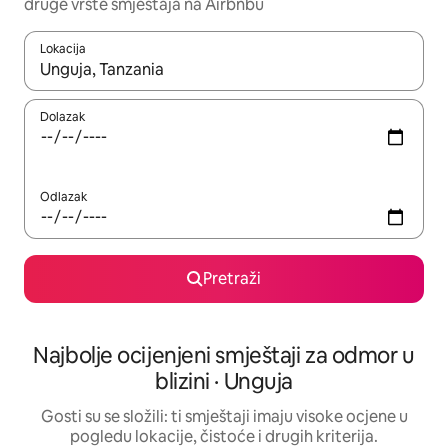
druge vrste smještaja na Airbnbu
Lokacija
Kada budu dostupni rezultati, moći ćete ih pregledati koristeći
Dolazak
Odlazak
Pretraži
Najbolje ocijenjeni smještaji za odmor u
blizini · Unguja
Gosti su se složili: ti smještaji imaju visoke ocjene u
pogledu lokacije, čistoće i drugih kriterija.