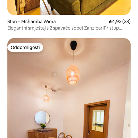
Stan – Mchamba Wima
Prosječna ocje
4,93 (28)
Elegantni smještaj s 2 spavaće sobe| Zanzibar|Pristup
plaži|Rezervno napajanje
Odabrali gosti
Odabrali gosti