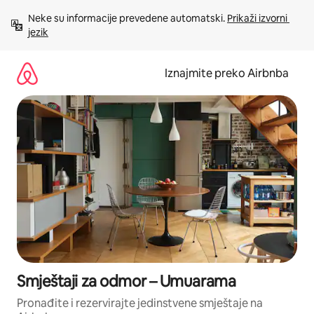
Prijeđi
Neke su informacije prevedene automatski. 
Prikaži izvorni 
na
jezik
sadržaj
Iznajmite preko Airbnba
Smještaji za odmor – Umuarama
Pronađite i rezervirajte jedinstvene smještaje na