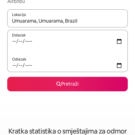
Airbnbu
Lokacija
Kada budu dostupni rezultati, moći ćete ih pregledati koristeći
Dolazak
Odlazak
Pretraži
Kratka statistika o smještajima za odmor