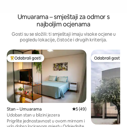
Umuarama – smještaji za odmor s
najboljim ocjenama
Gosti su se složili: ti smještaji imaju visoke ocjene u
pogledu lokacije, čistoće i drugih kriterija.
Odabrali gosti
Odabrali gosti
Među najviše rangiranima s oznakom „Odabrali gosti”
Odabrali gosti
Stan – Umuarama
Prosječna ocjena: 5/5, recen
5 (49)
Udoban stan u blizini jezera
Prigrlite jednostavnost u ovom mirnom i
vrlo dobro lociranom mjestu Odsjednite