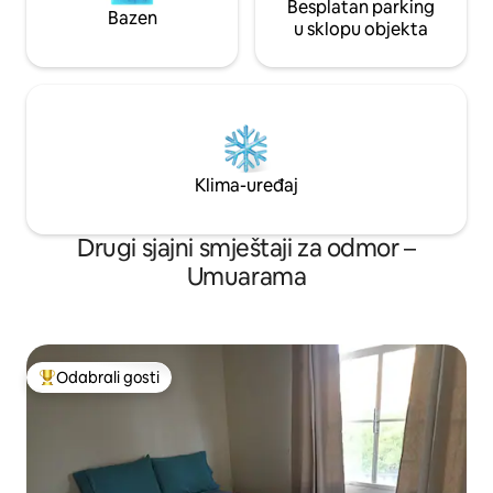
Besplatan parking
Bazen
u sklopu objekta
Klima-uređaj
Drugi sjajni smještaji za odmor –
Umuarama
Odabrali gosti
Među najviše rangiranima s oznakom „Odabrali gosti”