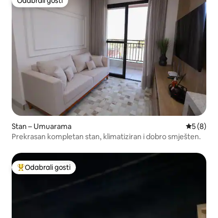
Odabrali gosti
Odabrali gosti
Stan – Umuarama
Prosječna
5 (8)
Prekrasan kompletan stan, klimatiziran i dobro smješten.
Odabrali gosti
Među najviše rangiranima s oznakom „Odabrali gosti”