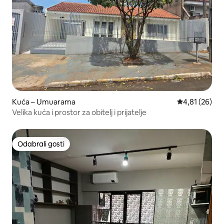
Kuća – Umuarama
Prosječna ocje
4,81 (26)
Velika kuća i prostor za obitelj i prijatelje
Odabrali gosti
Odabrali gosti