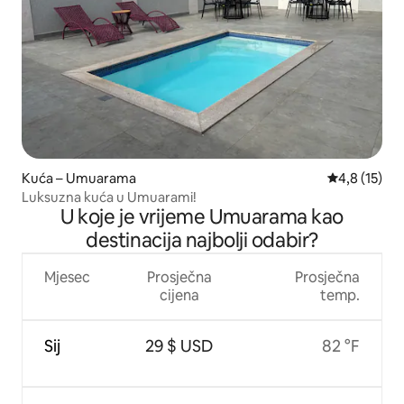
Kuća – Umuarama
Prosječna oc
4,8 (15)
Luksuzna kuća u Umuarami!
U koje je vrijeme Umuarama kao
destinacija najbolji odabir?
Mjesec
Prosječna
Prosječna
cijena
temp.
Sij
29 $ USD
82 °F