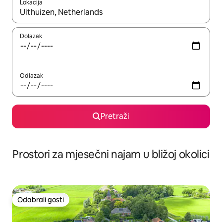
Lokacija
Kada budu dostupni rezultati, moći ćete ih pregledati koristeći
Dolazak
Odlazak
Pretraži
Prostori za mjesečni najam u bližoj okolici
Odabrali gosti
Odabrali gosti