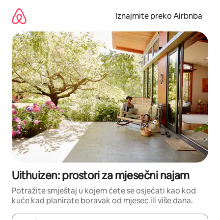
Prijeđi
na
Iznajmite preko Airbnba
sadržaj
Uithuizen: prostori za mjesečni najam
Potražite smještaj u kojem ćete se osjećati kao kod
kuće kad planirate boravak od mjesec ili više dana.