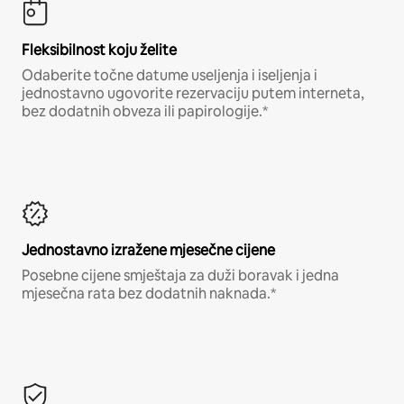
Fleksibilnost koju želite
Odaberite točne datume useljenja i iseljenja i
jednostavno ugovorite rezervaciju putem interneta,
bez dodatnih obveza ili papirologije.*
Jednostavno izražene mjesečne cijene
Posebne cijene smještaja za duži boravak i jedna
mjesečna rata bez dodatnih naknada.*