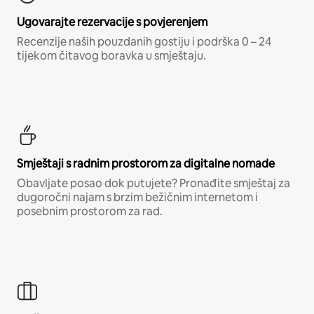
Ugovarajte rezervacije s povjerenjem
Recenzije naših pouzdanih gostiju i podrška 0 – 24
tijekom čitavog boravka u smještaju.
Smještaji s radnim prostorom za digitalne nomade
Obavljate posao dok putujete? Pronađite smještaj za
dugoročni najam s brzim bežičnim internetom i
posebnim prostorom za rad.