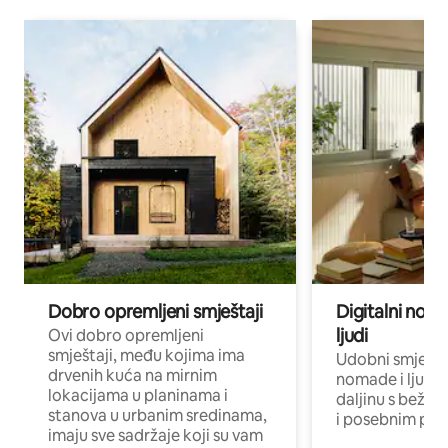
Dobro opremljeni smještaji
Digitalni noma
ljudi
Ovi dobro opremljeni
smještaji, među kojima ima
Udobni smještaj
drvenih kuća na mirnim
nomade i ljude 
lokacijama u planinama i
daljinu s bežič
stanova u urbanim sredinama,
i posebnim pro
imaju sve sadržaje koji su vam