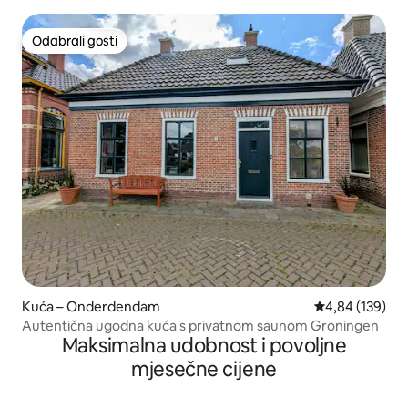
Odabrali gosti
Odabrali gosti
Kuća – Onderdendam
Prosječna ocjen
4,84 (139)
Autentična ugodna kuća s privatnom saunom Groningen
Maksimalna udobnost i povoljne
mjesečne cijene