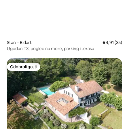
Stan – Bidart
Prosječna ocje
4,91 (35)
Ugodan T3, pogled na more, parking i terasa
Odabrali gosti
Odabrali gosti