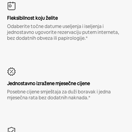
Fleksibilnost koju želite
Odaberite točne datume useljenja i iseljenja i
jednostavno ugovorite rezervaciju putem interneta,
bez dodatnih obveza ili papirologije.*
Jednostavno izražene mjesečne cijene
Posebne cijene smještaja za duži boravak i jedna
mjesečna rata bez dodatnih naknada.*