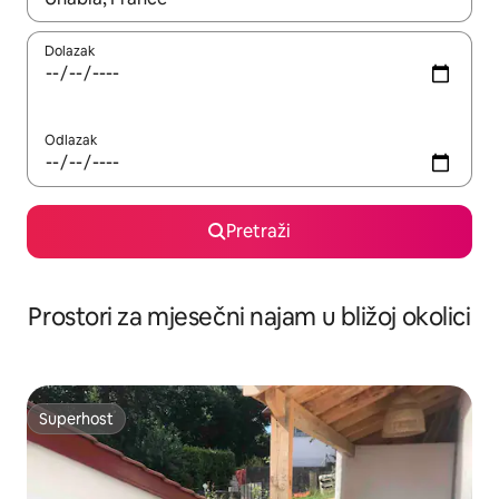
Dolazak
Odlazak
Pretraži
Prostori za mjesečni najam u bližoj okolici
Superhost
Superhost