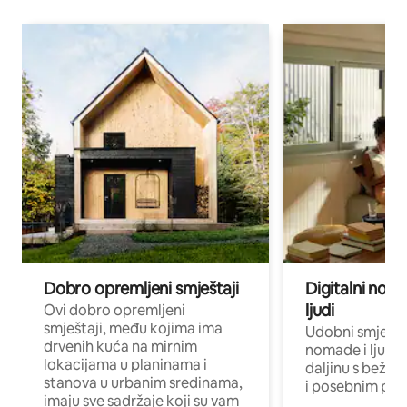
Dobro opremljeni smještaji
Digitalni noma
ljudi
Ovi dobro opremljeni
smještaji, među kojima ima
Udobni smještaj
drvenih kuća na mirnim
nomade i ljude 
lokacijama u planinama i
daljinu s bežič
stanova u urbanim sredinama,
i posebnim pro
imaju sve sadržaje koji su vam