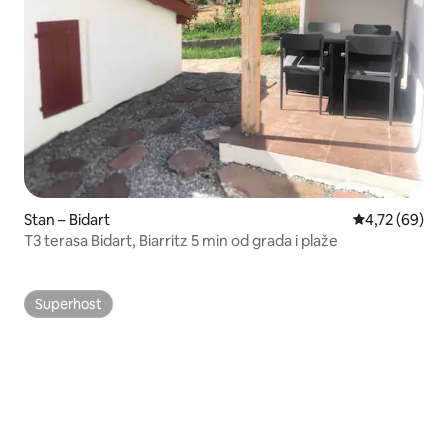
Stan – Bidart
Prosječna ocje
4,72 (69)
T3 terasa Bidart, Biarritz 5 min od grada i plaže
Superhost
Superhost