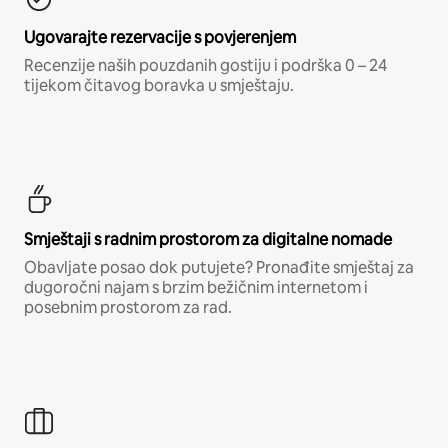
Ugovarajte rezervacije s povjerenjem
Recenzije naših pouzdanih gostiju i podrška 0 – 24
tijekom čitavog boravka u smještaju.
Smještaji s radnim prostorom za digitalne nomade
Obavljate posao dok putujete? Pronađite smještaj za
dugoročni najam s brzim bežičnim internetom i
posebnim prostorom za rad.