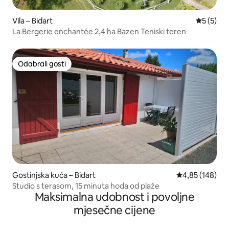
Vila – Bidart
Prosječna
5 (5)
La Bergerie enchantée 2,4 ha Bazen Teniski teren
Odabrali gosti
Odabrali gosti
Gostinjska kuća – Bidart
Prosječna ocjen
4,85 (148)
Studio s terasom, 15 minuta hoda od plaže
Maksimalna udobnost i povoljne
mjesečne cijene