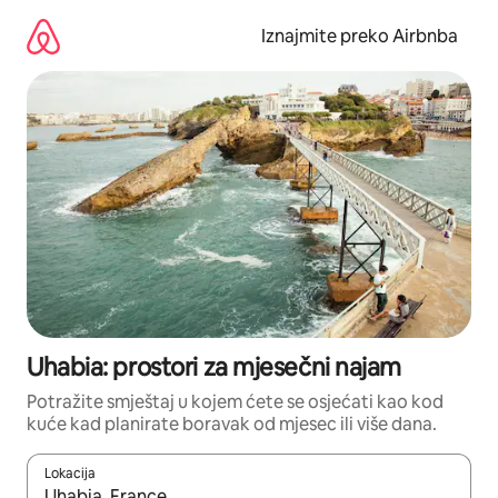
Prijeđi
na
Iznajmite preko Airbnba
sadržaj
Uhabia: prostori za mjesečni najam
Potražite smještaj u kojem ćete se osjećati kao kod
kuće kad planirate boravak od mjesec ili više dana.
Lokacija
Kada budu dostupni rezultati, moći ćete ih pregledati koristeći