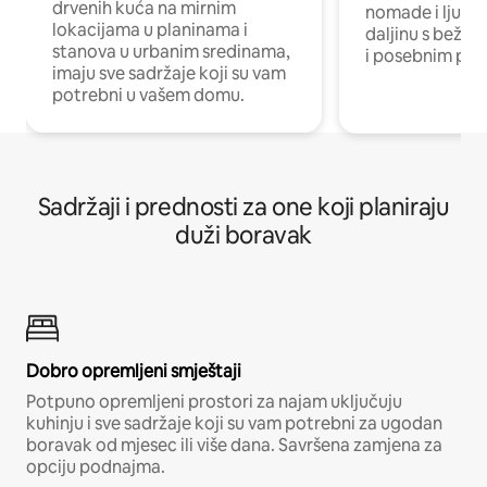
drvenih kuća na mirnim
nomade i ljude 
lokacijama u planinama i
daljinu s bežič
stanova u urbanim sredinama,
i posebnim pro
imaju sve sadržaje koji su vam
potrebni u vašem domu.
Sadržaji i prednosti za one koji planiraju
duži boravak
Dobro opremljeni smještaji
Potpuno opremljeni prostori za najam uključuju
kuhinju i sve sadržaje koji su vam potrebni za ugodan
boravak od mjesec ili više dana. Savršena zamjena za
opciju podnajma.