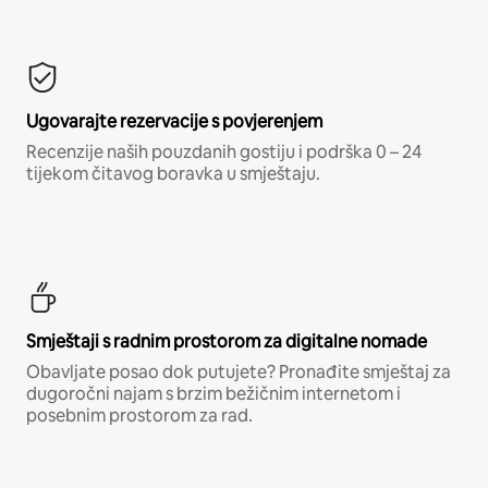
Ugovarajte rezervacije s povjerenjem
Recenzije naših pouzdanih gostiju i podrška 0 – 24
tijekom čitavog boravka u smještaju.
Smještaji s radnim prostorom za digitalne nomade
Obavljate posao dok putujete? Pronađite smještaj za
dugoročni najam s brzim bežičnim internetom i
posebnim prostorom za rad.