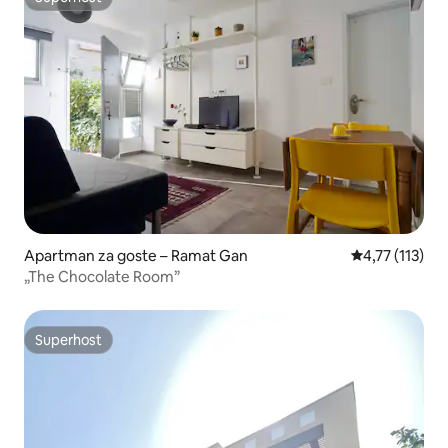
Superhost
Apartman za goste – Ramat Gan
Prosječna ocje
4,77 (113)
„The Chocolate Room”
Superhost
Superhost