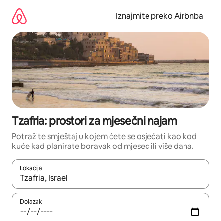
Prijeđi
na
Iznajmite preko Airbnba
sadržaj
Tzafria: prostori za mjesečni najam
Potražite smještaj u kojem ćete se osjećati kao kod
kuće kad planirate boravak od mjesec ili više dana.
Lokacija
Kada budu dostupni rezultati, moći ćete ih pregledati koristeći
Dolazak