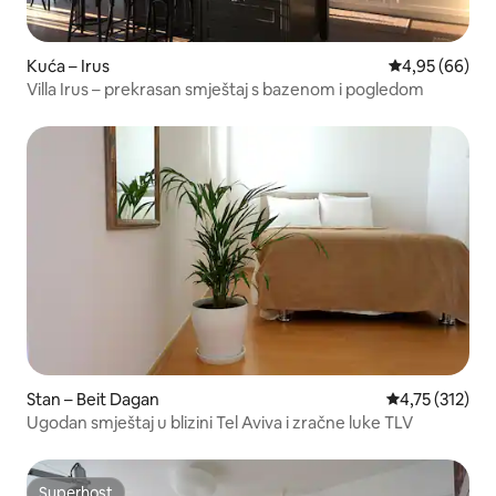
Kuća – Irus
Prosječna ocje
4,95 (66)
Villa Irus – prekrasan smještaj s bazenom i pogledom
Stan – Beit Dagan
Prosječna ocje
4,75 (312)
Ugodan smještaj u blizini Tel Aviva i zračne luke TLV
Superhost