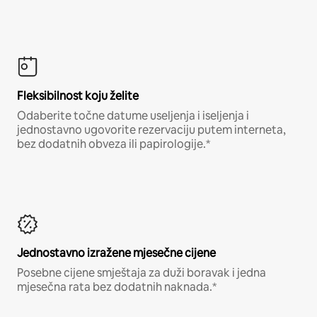
Fleksibilnost koju želite
Odaberite točne datume useljenja i iseljenja i
jednostavno ugovorite rezervaciju putem interneta,
bez dodatnih obveza ili papirologije.*
Jednostavno izražene mjesečne cijene
Posebne cijene smještaja za duži boravak i jedna
mjesečna rata bez dodatnih naknada.*