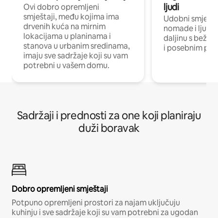
ljudi
Ovi dobro opremljeni
smještaji, među kojima ima
Udobni smještaj
drvenih kuća na mirnim
nomade i ljude 
lokacijama u planinama i
daljinu s bežič
stanova u urbanim sredinama,
i posebnim pro
imaju sve sadržaje koji su vam
potrebni u vašem domu.
Sadržaji i prednosti za one koji planiraju
duži boravak
Dobro opremljeni smještaji
Potpuno opremljeni prostori za najam uključuju
kuhinju i sve sadržaje koji su vam potrebni za ugodan