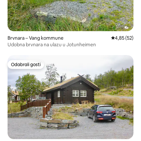
Brvnara – Vang kommune
Prosječna ocje
4,85 (52)
Udobna brvnara na ulazu u Jotunheimen
Odabrali gosti
Odabrali gosti