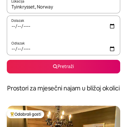
Lokacija
Kada budu dostupni rezultati, moći ćete ih pregledati koristeći
Dolazak
Odlazak
Pretraži
Prostori za mjesečni najam u bližoj okolici
Odabrali gosti
Među najviše rangiranima s oznakom „Odabrali gosti”