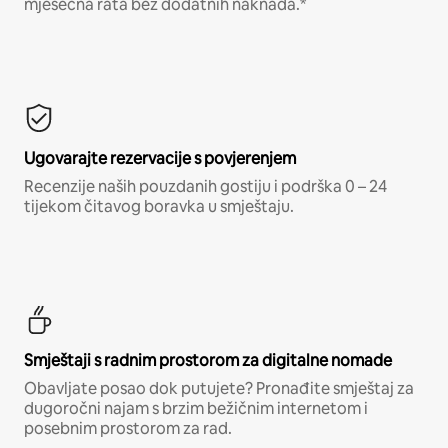
mjesečna rata bez dodatnih naknada.*
Ugovarajte rezervacije s povjerenjem
Recenzije naših pouzdanih gostiju i podrška 0 – 24
tijekom čitavog boravka u smještaju.
Smještaji s radnim prostorom za digitalne nomade
Obavljate posao dok putujete? Pronađite smještaj za
dugoročni najam s brzim bežičnim internetom i
posebnim prostorom za rad.