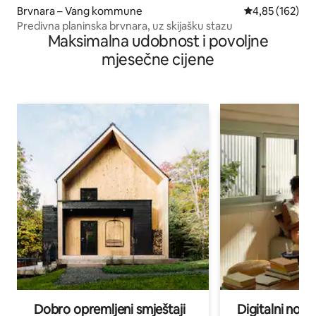
Brvnara – Vang kommune
Prosječna ocjen
4,85 (162)
Predivna planinska brvnara, uz skijašku stazu
Maksimalna udobnost i povoljne
mjesečne cijene
Dobro opremljeni smještaji
Digitalni noma