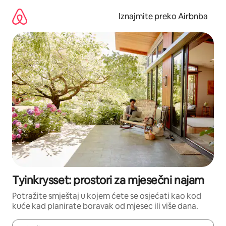
Prijeđi
na
Iznajmite preko Airbnba
sadržaj
Tyinkrysset: prostori za mjesečni najam
Potražite smještaj u kojem ćete se osjećati kao kod
kuće kad planirate boravak od mjesec ili više dana.