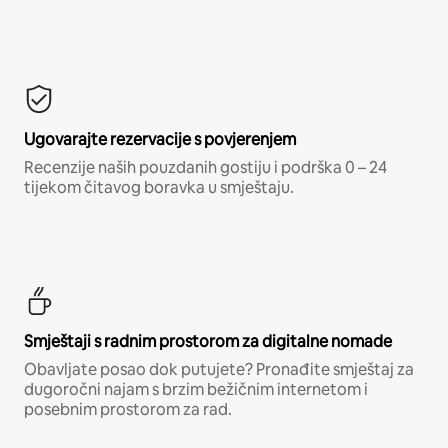
Ugovarajte rezervacije s povjerenjem
Recenzije naših pouzdanih gostiju i podrška 0 – 24
tijekom čitavog boravka u smještaju.
Smještaji s radnim prostorom za digitalne nomade
Obavljate posao dok putujete? Pronađite smještaj za
dugoročni najam s brzim bežičnim internetom i
posebnim prostorom za rad.