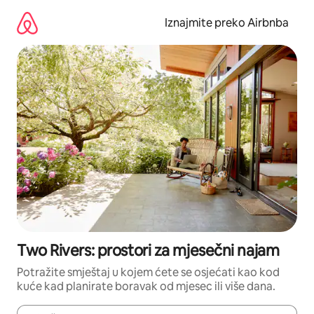
Prijeđi
na
Iznajmite preko Airbnba
sadržaj
Two Rivers: prostori za mjesečni najam
Potražite smještaj u kojem ćete se osjećati kao kod
kuće kad planirate boravak od mjesec ili više dana.