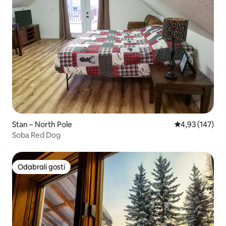
Stan – North Pole
Prosječna ocjen
4,93 (147)
Soba Red Dog
Odabrali gosti
Odabrali gosti