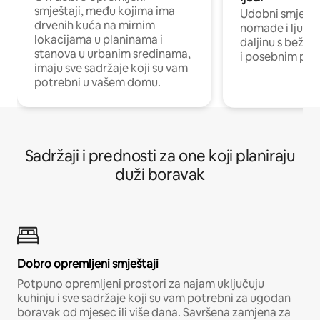
smještaji, među kojima ima
Udobni smještaj
drvenih kuća na mirnim
nomade i ljude 
lokacijama u planinama i
daljinu s bežič
stanova u urbanim sredinama,
i posebnim pro
imaju sve sadržaje koji su vam
potrebni u vašem domu.
Sadržaji i prednosti za one koji planiraju
duži boravak
Dobro opremljeni smještaji
Potpuno opremljeni prostori za najam uključuju
kuhinju i sve sadržaje koji su vam potrebni za ugodan
boravak od mjesec ili više dana. Savršena zamjena za