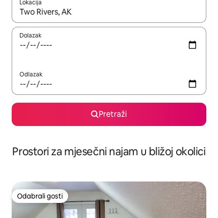
Lokacija
Kada budu dostupni rezultati, moći ćete ih pregledati koristeći
Dolazak
Odlazak
Pretraži
Prostori za mjesečni najam u bližoj okolici
Odabrali gosti
Odabrali gosti