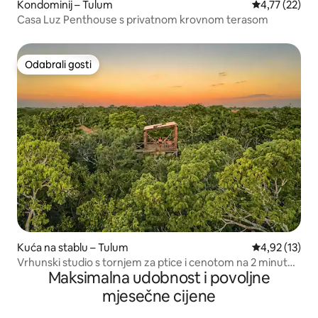
Kondominij – Tulum
Prosječna ocje
4,77 (22)
Casa Luz Penthouse s privatnom krovnom terasom
Odabrali gosti
Odabrali gosti
Kuća na stablu – Tulum
Prosječna ocje
4,92 (13)
Vrhunski studio s tornjem za ptice i cenotom na 2 minute
Maksimalna udobnost i povoljne
hoda
mjesečne cijene