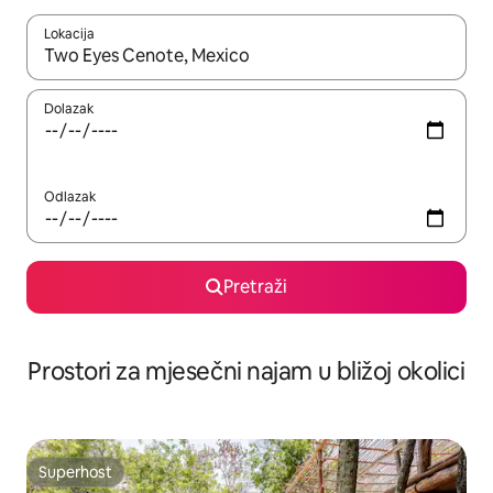
Lokacija
Kada budu dostupni rezultati, moći ćete ih pregledati koristeći
Dolazak
Odlazak
Pretraži
Prostori za mjesečni najam u bližoj okolici
Superhost
Superhost