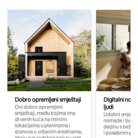
Dobro opremljeni smještaji
Digitalni noma
ljudi
Ovi dobro opremljeni
smještaji, među kojima ima
Udobni smještaj
drvenih kuća na mirnim
nomade i ljude 
lokacijama u planinama i
daljinu s bežič
stanova u urbanim sredinama,
i posebnim pro
imaju sve sadržaje koji su vam