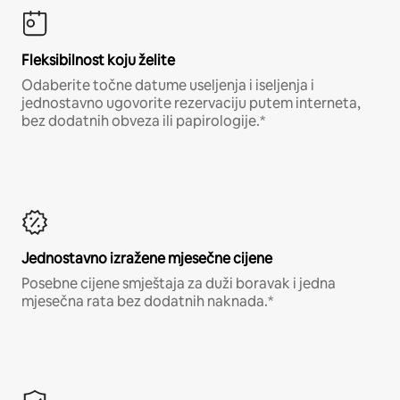
Fleksibilnost koju želite
Odaberite točne datume useljenja i iseljenja i
jednostavno ugovorite rezervaciju putem interneta,
bez dodatnih obveza ili papirologije.*
Jednostavno izražene mjesečne cijene
Posebne cijene smještaja za duži boravak i jedna
mjesečna rata bez dodatnih naknada.*