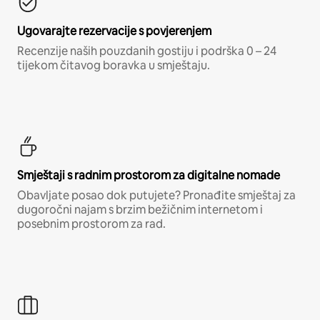
Ugovarajte rezervacije s povjerenjem
Recenzije naših pouzdanih gostiju i podrška 0 – 24
tijekom čitavog boravka u smještaju.
Smještaji s radnim prostorom za digitalne nomade
Obavljate posao dok putujete? Pronađite smještaj za
dugoročni najam s brzim bežičnim internetom i
posebnim prostorom za rad.