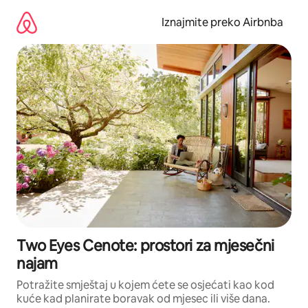
Prijeđi
na
Iznajmite preko Airbnba
sadržaj
Two Eyes Cenote: prostori za mjesečni
najam
Potražite smještaj u kojem ćete se osjećati kao kod
kuće kad planirate boravak od mjesec ili više dana.