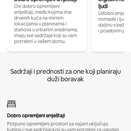
ljudi
Ovi dobro opremljeni
smještaji, među kojima ima
Udobni smještaj
drvenih kuća na mirnim
nomade i ljude 
lokacijama u planinama i
daljinu s bežič
stanova u urbanim sredinama,
i posebnim pro
imaju sve sadržaje koji su vam
potrebni u vašem domu.
Sadržaji i prednosti za one koji planiraju
duži boravak
Dobro opremljeni smještaji
Potpuno opremljeni prostori za najam uključuju
kuhinju i sve sadržaje koji su vam potrebni za ugodan