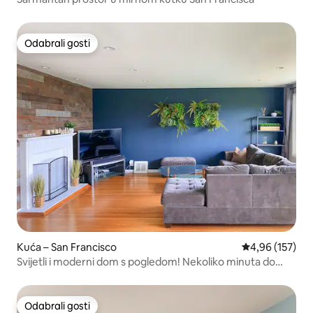
Odabrali gosti
Odabrali gosti
Kuća – San Francisco
Prosječna ocjen
4,96 (157)
Svijetli i moderni dom s pogledom! Nekoliko minuta do
Twin Peaksa
Odabrali gosti
Odabrali gosti