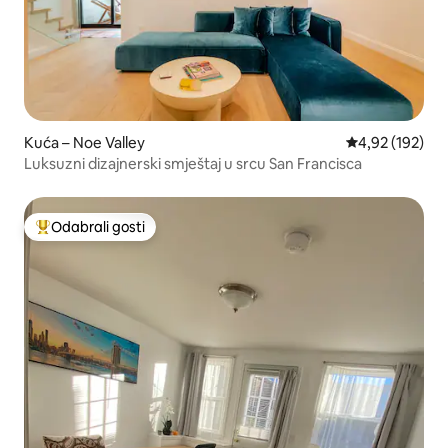
Kuća – Noe Valley
Prosječna ocjen
4,92 (192)
Luksuzni dizajnerski smještaj u srcu San Francisca
Odabrali gosti
Među najviše rangiranima s oznakom „Odabrali gosti”