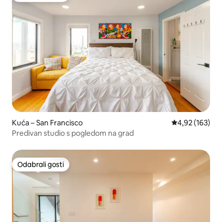
Kuća – San Francisco
Prosječna ocjen
4,92 (163)
Predivan studio s pogledom na grad
Odabrali gosti
Odabrali gosti