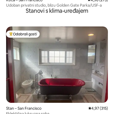
Udoban privatni studio, blizu Golden Gate Parka/USF-a
Stanovi s klima-uređajem
Odabrali gosti
Među najviše rangiranima s oznakom „Odabrali gosti”
Stan – San Francisco
Prosječna ocjen
4,97 (315)
Eklektična luksuzna soba