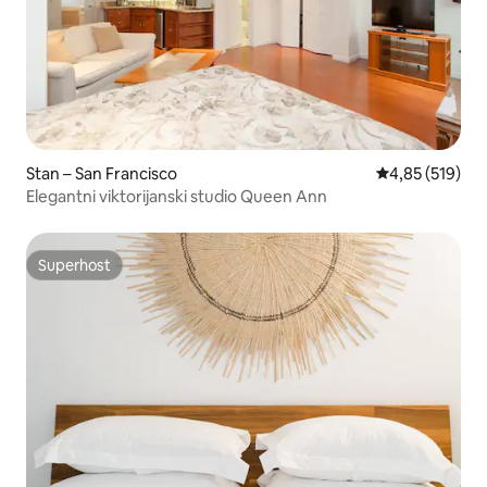
Stan – San Francisco
Prosječna ocjen
4,85 (519)
Elegantni viktorijanski studio Queen Ann
Superhost
Superhost