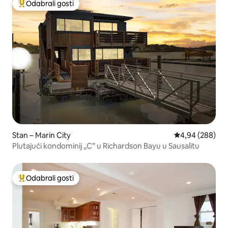
Odabrali gosti
Među najviše rangiranima s oznakom „Odabrali gosti”
Stan – Marin City
Prosječna ocjen
4,94 (288)
Plutajući kondominij „C” u Richardson Bayu u Sausalitu
Odabrali gosti
Među najviše rangiranima s oznakom „Odabrali gosti”