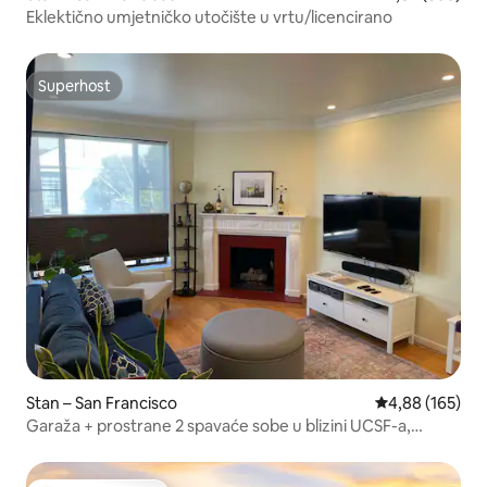
Eklektično umjetničko utočište u vrtu/licencirano
Superhost
Superhost
Stan – San Francisco
Prosječna ocjen
4,88 (165)
Garaža + prostrane 2 spavaće sobe u blizini UCSF-a,
Mission Baya i BART-a