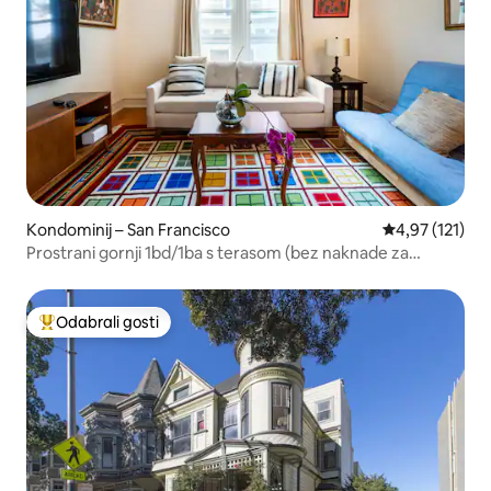
Kondominij – San Francisco
Prosječna ocjen
4,97 (121)
Prostrani gornji 1bd/1ba s terasom (bez naknade za
čišćenje)
Odabrali gosti
Među najviše rangiranima s oznakom „Odabrali gosti”