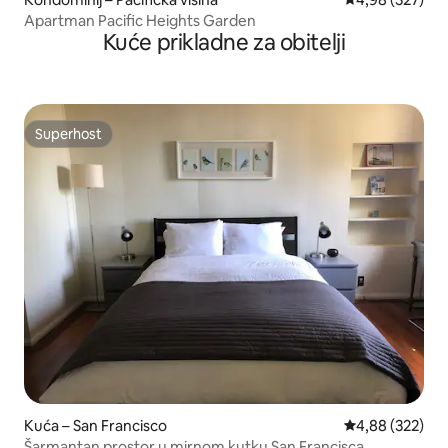
Apartman Pacific Heights Garden
Kuće prikladne za obitelji
Superhost
Superhost
Kuća – San Francisco
Prosječna ocjen
4,88 (322)
Šarmantan prostor u mirnom kutku San Francisca