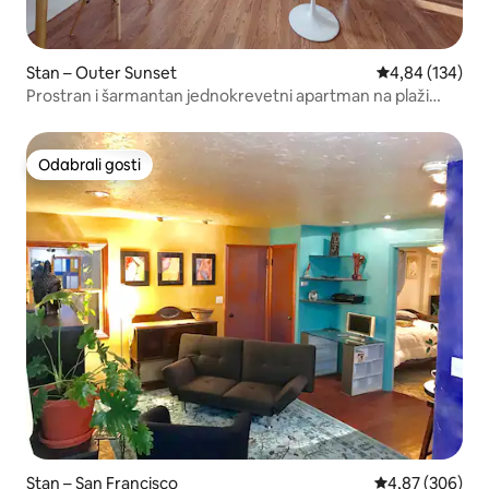
Stan – Outer Sunset
Prosječna ocjen
4,84 (134)
Prostran i šarmantan jednokrevetni apartman na plaži
Ocean Beach
Odabrali gosti
Odabrali gosti
Stan – San Francisco
Prosječna ocjen
4,87 (306)