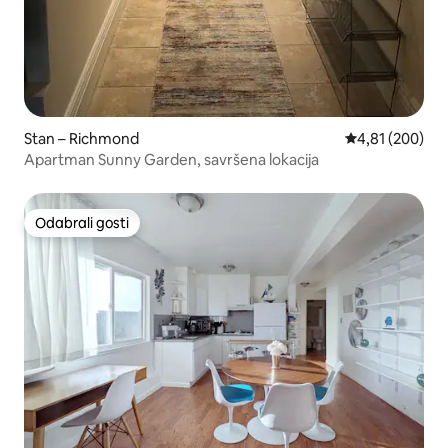
Stan – Richmond
Prosječna ocjen
4,81 (200)
Apartman Sunny Garden, savršena lokacija
Odabrali gosti
Odabrali gosti