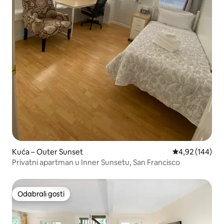
Kuća – Outer Sunset
Prosječna ocjen
4,92 (144)
Privatni apartman u Inner Sunsetu, San Francisco
Odabrali gosti
Odabrali gosti