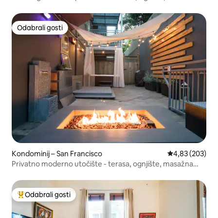
Odabrali gosti
Odabrali gosti
Kondominij – San Francisco
Prosječna ocjen
4,83 (203)
Privatno moderno utočište - terasa, ognjište, masažna
kada+
Odabrali gosti
Među najviše rangiranima s oznakom „Odabrali gosti”