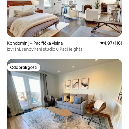
Kondominij – Pacifička visina
Prosječna ocjen
4,97 (116)
Izvršni, renovirani studio u PacHeights
Odabrali gosti
Odabrali gosti