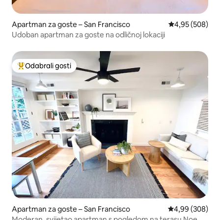
Apartman za goste – San Francisco
Prosječna ocjen
4,95 (508)
Udoban apartman za goste na odličnoj lokaciji
Odabrali gosti
Među najviše rangiranima s oznakom „Odabrali gosti”
Apartman za goste – San Francisco
Prosječna ocjen
4,99 (308)
Moderan, svijetao apartman s pogledom na terasu Noe