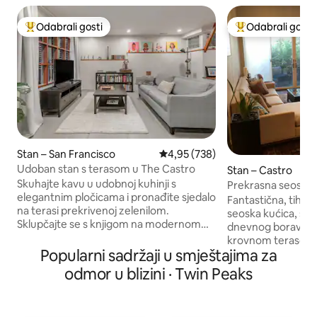
Odabrali gosti
Odabrali gosti
Među najviše rangiranima s oznakom „Odabrali gosti”
Među najviše ran
Stan – San Francisco
Prosječna ocjena: 4,95/5, recenzi
4,95 (738)
Udoban stan s terasom u The Castro
Stan – Castro
Skuhajte kavu u udobnoj kuhinji s
Prekrasna seoska 
elegantnim pločicama i pronađite sjedalo
u sjajnom susjeds
Fantastična, tiha,
na terasi prekrivenoj zelenilom.
seoska kućica, s v
Sklupčajte se s knjigom na modernom
dnevnog boravka i
kauču u dnevnom boravku sa šarenim
krovnom terasom 
slikama, punom policom za knjige i
Popularni sadržaji u smještajima za
zajedničkom hid
izloženim drvenim gredama. Jedinica je
prekrasnim mokri
odmor u blizini · Twin Peaks
privatni stan ispod glavne kuće s
indukcijskim pla
privatnim ulazom. Ima jednu spavaću
grijanom kupaonic
sobu i kauč na razvlačenje. Ima mjesta za
u jedinici, perili