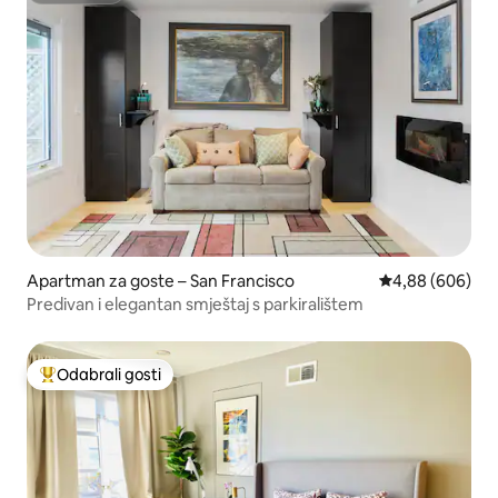
Apartman za goste – San Francisco
Prosječna ocjen
4,88 (606)
Predivan i elegantan smještaj s parkiralištem
Odabrali gosti
Među najviše rangiranima s oznakom „Odabrali gosti”