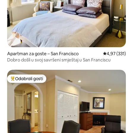
Apartman za goste – San Francisco
Prosječna ocjen
4,97 (331)
Dobro došli u svoj savršeni smještaj u San Franciscu
Odabrali gosti
Među najviše rangiranima s oznakom „Odabrali gosti”