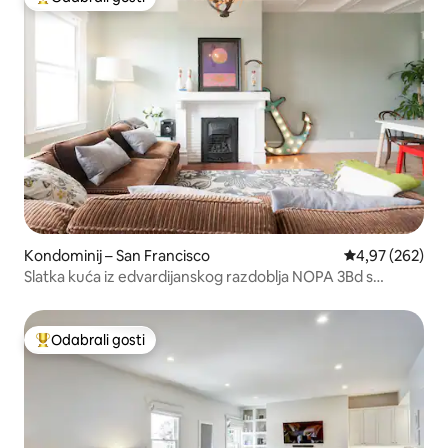
Među najviše rangiranima s oznakom „Odabrali gosti”
Kondominij – San Francisco
Prosječna ocjen
4,97 (262)
Slatka kuća iz edvardijanskog razdoblja NOPA 3Bd s
pogledom i parkingom
Odabrali gosti
Među najviše rangiranima s oznakom „Odabrali gosti”