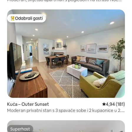
Valley
Odabrali gosti
Među najviše rangiranima s oznakom „Odabrali gosti”
Kuća – Outer Sunset
Prosječna ocjen
4,94 (181)
Moderan privatni stan s 3 spavaće sobe i 2 kupaonice u 2.
dijelu Floride
Superhost
Superhost