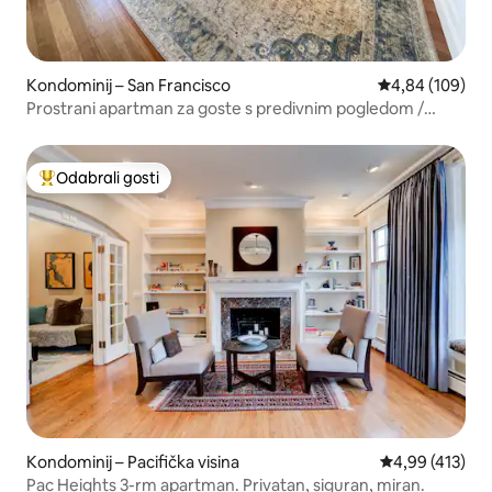
Kondominij – San Francisco
Prosječna ocjen
4,84 (109)
Prostrani apartman za goste s predivnim pogledom /
terasom
Odabrali gosti
Među najviše rangiranima s oznakom „Odabrali gosti”
Kondominij – Pacifička visina
Prosječna ocjen
4,99 (413)
Pac Heights 3-rm apartman. Privatan, siguran, miran.