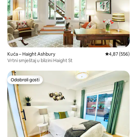
Kuća – Haight Ashbury
Prosječna ocjen
4,87 (556)
Vrtni smještaj u blizini Haight St
Odabrali gosti
Odabrali gosti