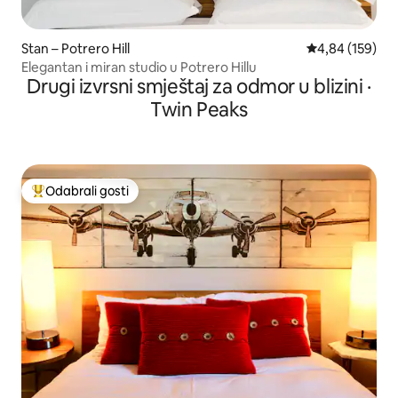
Stan – Potrero Hill
Prosječna ocjen
4,84 (159)
Elegantan i miran studio u Potrero Hillu
Drugi izvrsni smještaj za odmor u blizini ·
Twin Peaks
Odabrali gosti
Među najviše rangiranima s oznakom „Odabrali gosti”