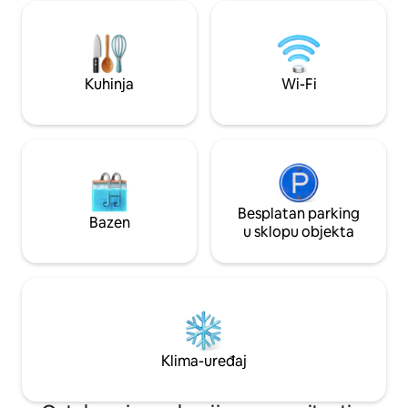
oko četiri osobe (2 po krevetu) i jednu
kazalištem od 77" 
kupaonicu. Ljetna kuhinja ima potpuno
besplatnih filmov
novi kvarcni pult, prekrasnu pločicu s
streaminga, inter
pločicama, piće hladnjaka sa
Wi-Fi i Ethernet te
zamrzivačem, mikrovalnu pećnicu,
prostor, velika sp
Kuhinja
Wi-Fi
toster (za lagano grijanje) te komplet
obnovljenim drve
posuđa i staklenog posuđa za pizzu kod
Jedna ulica od pov
kuće. Na raspolaganju su vam ormar i
polica s dodatnim potrepštinama te
glačalo s daskom za glačanje. To je tako
blizu akcije da čak nije ni smiješno! :-)
Gosti su pozvani da se koriste privatnim
popločanim dijelom dvorišta nedaleko od
Besplatan parking
Bazen
objekta za goste. Živimo na katu tako da
u sklopu objekta
su svi gosti tijekom njihovog boravka u
potpunosti dostupni i udaljeni samo
kratku poruku. Stan se nalazi u
preuređenoj donjoj etaži kuće u
povijesnoj četvrti Castro. Živahni noćni
život i gastronomska scena udaljeni su
nekoliko koraka. Otiđite u legendarno
Klima-uređaj
kazalište Castro gdje možete pogledati
film ili prošetati do parka Mission
Dolores. Muni je udaljen 7 minuta hoda i