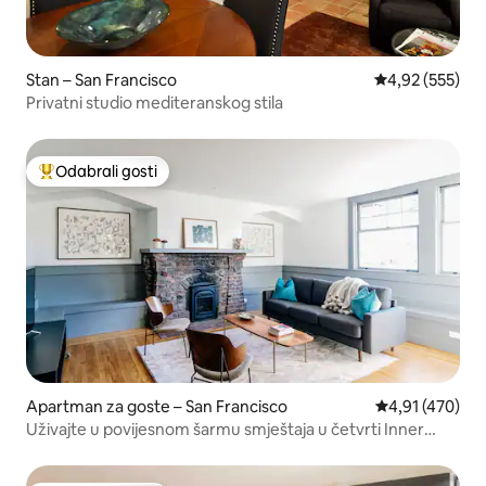
Stan – San Francisco
Prosječna ocjen
4,92 (555)
Privatni studio mediteranskog stila
Odabrali gosti
Među najviše rangiranima s oznakom „Odabrali gosti”
Apartman za goste – San Francisco
Prosječna ocjen
4,91 (470)
Uživajte u povijesnom šarmu smještaja u četvrti Inner
Sunset