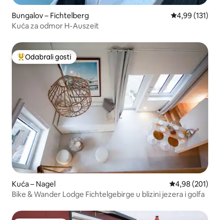
Bungalov – Fichtelberg
Prosječna ocjen
4,99 (131)
Kuća za odmor H-Auszeit
Odabrali gosti
Među najviše rangiranima s oznakom „Odabrali gosti”
Kuća – Nagel
Prosječna ocjen
4,98 (201)
Bike & Wander Lodge Fichtelgebirge u blizini jezera i golfa