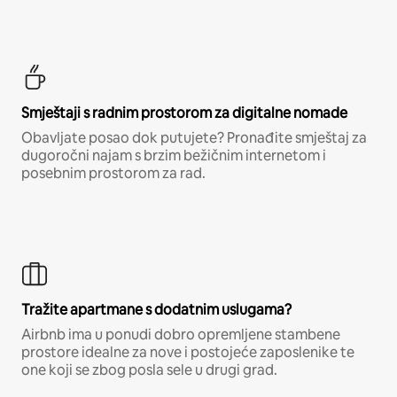
Smještaji s radnim prostorom za digitalne nomade
Obavljate posao dok putujete? Pronađite smještaj za
dugoročni najam s brzim bežičnim internetom i
posebnim prostorom za rad.
Tražite apartmane s dodatnim uslugama?
Airbnb ima u ponudi dobro opremljene stambene
prostore idealne za nove i postojeće zaposlenike te
one koji se zbog posla sele u drugi grad.