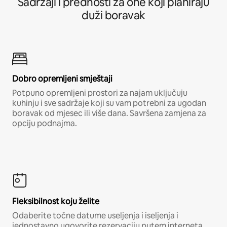
Sadržaji i prednosti za one koji planiraju
duži boravak
Dobro opremljeni smještaji
Potpuno opremljeni prostori za najam uključuju
kuhinju i sve sadržaje koji su vam potrebni za ugodan
boravak od mjesec ili više dana. Savršena zamjena za
opciju podnajma.
Fleksibilnost koju želite
Odaberite točne datume useljenja i iseljenja i
jednostavno ugovorite rezervaciju putem interneta,