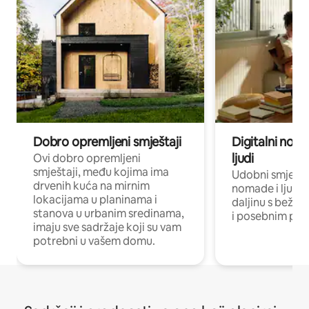
Dobro opremljeni smještaji
Digitalni noma
ljudi
Ovi dobro opremljeni
smještaji, među kojima ima
Udobni smještaj
drvenih kuća na mirnim
nomade i ljude 
lokacijama u planinama i
daljinu s bežič
stanova u urbanim sredinama,
i posebnim pro
imaju sve sadržaje koji su vam
potrebni u vašem domu.