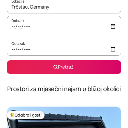
Lokacija
Kada budu dostupni rezultati, moći ćete ih pregledati koristeći
Dolazak
Odlazak
Pretraži
Prostori za mjesečni najam u bližoj okolici
Odabrali gosti
Među najviše rangiranima s oznakom „Odabrali gosti”