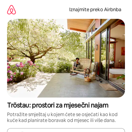
Prijeđi
na
Iznajmite preko Airbnba
sadržaj
Tröstau: prostori za mjesečni najam
Potražite smještaj u kojem ćete se osjećati kao kod
kuće kad planirate boravak od mjesec ili više dana.