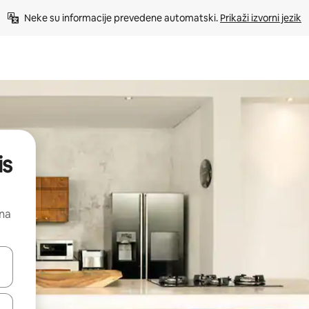
Neke su informacije prevedene automatski. 
Prikaži izvorni jezik
is
 na
dati koristeći se strelicama prema gore i prema dolje, kao i dodirom i