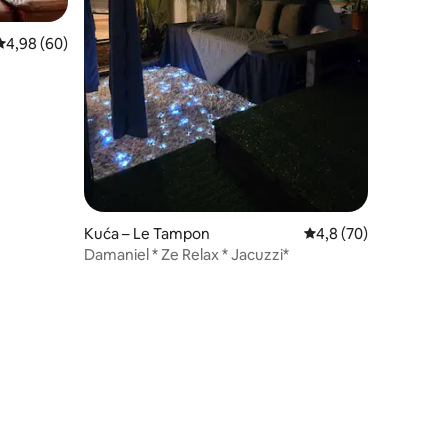
Prosječna ocjena: 4,98/5, recenzija: 60
4,98 (60)
Kuća – Le Tampon
Prosječna ocjena: 4,8
4,8 (70)
Damaniel * Ze Relax * Jacuzzi*