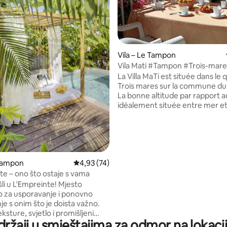
Vila – Le Tampon
, recenzija: 120
Vila Mati #Tampon #Trois-mare
La Villa MaTi est située dans le 
Trois mares sur la commune d
La bonne altitude par rapport a
idéalement située entre mer e
montagne (19 min du centre vill
Pierre et 22 min de la Cité du Vo
proche de nombreux départs 
randonnées. Commerces de pr
10 minutes à pieds (pharmacie 
supermarché) et jeux pour enfa
 Tampon
Prosječna ocjena: 4,93/5, recenzija: 74
4,93 (74)
minutes. Equipements pratiques
te – ono što ostaje s vama
réversibles, moustiquaires et v
li u L'Empreinte! Mjesto
roulants. Grand terrain
o za usporavanje i ponovno
e s onim što je doista važno.
eksture, svjetlo i promišljeni
držaji u smještajima za odmor na lokacij
tvaraju umirujuću atmosferu po