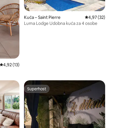
Kuća – Saint Pierre
Prosječna ocjena: 4,97
4,97 (32)
Luma Lodge Udobna kuća za 4 osobe
Prosječna ocjena: 4,92/5, recenzija: 13
4,92 (13)
Superhost
Superhost