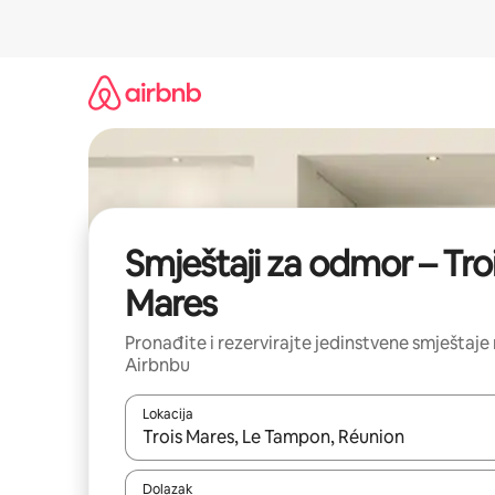
Prijeđi
na
sadržaj
Smještaji za odmor – Tro
Mares
Pronađite i rezervirajte jedinstvene smještaje
Airbnbu
Lokacija
Kada budu dostupni rezultati, moći ćete ih pregle
Dolazak