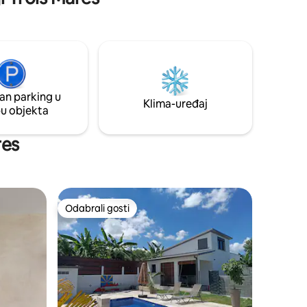
jugu otoka i na vratima velikog divljeg
juga i njegovih izleta. Idealna za prijatelje
ili parove s djecom ili bez njih, planinska
kuća može primiti najviše 3 osobe i ima
sve što je potrebno za ugodan boravak. S
terase ćete uživati u prekrasnom
pogledu na ocean
an parking u
Klima-uređaj
pu objekta
res
Odabrali gosti
Odabrali gosti