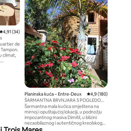
u potpuno
zadovolji
sadržaja
(liječnik
itd.), ta
Prosječna ocjena: 4,91/5, recenzija: 34
4,91 (34)
vaše izle
(pješačen
s
aktivnost
quartier de
privatnos
u Tampon.
u climat,
t
e de St-
lcan) et
de
oximité à
et
nts à 5
Planinska kuća – Entre-Deux
Prosječna ocjena: 4,9/
4,9 (180)
 : clim
ŠARMANTNA BRVNJARA S POGLEDOM
olets
NA OCEAN
Šarmantna mala kućica smještena na
mirnoj i opuštajućoj lokaciji, u podnožju
impozantnog masiva Dimitil, u blizini
nezaobilaznog i autentičnog kreolskog
i Trois Mares
sela između dva, 20 minuta od plaža na