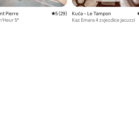
nt Pierre
Prosječna ocjena: 5/5, recenzija: 29
5 (29)
Kuća – Le Tampon
n'Heur 5*
Kaz Emara 4 zvjezdice jacuzzi
5, recenzija: 26