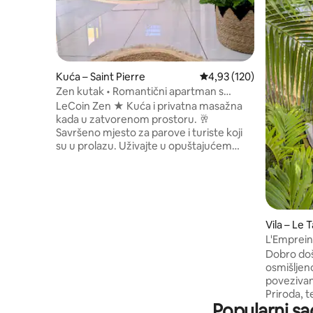
Kuća – Saint Pierre
Prosječna ocjena: 4,93/5
4,93 (120)
​Zen kutak • Romantični apartman s
privatnom jacuzzijem
LeCoin Zen ★ Kuća i privatna masažna
kada u zatvorenom prostoru. 🥂
Savršeno mjesto za parove i turiste koji
su u prolazu. Uživajte u opuštajućem
osjećaju privatnosti. ✨ Masažna kada u
zatvorenom zagrijana na 34 °C ✨ Tiho i
udobno Rezervirajte odmah! Privatna vila
s jacuzzijem/bazenom s bromom (bez
mirisa) sa solarnim odvodom zraka, bez
Vila – Le
mogućnosti da vas netko promatra,
smještena u La Ravine des Cabrisu.
L'Emprein
smještaj samo za dvije osobe. nije
Dobro doš
prikladno za bebe. kućni ljubimci su
osmišljen
zabranjeni. Zabranjeno je pozivati druge
povezivanj
osobe u smještaj.
Priroda, t
Popularni sa
detalji s