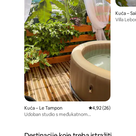
Kuća – Sai
Villa Lebo
Kuća – Le Tampon
Prosječna ocjena: 4,92/
4,92 (26)
Udoban studio s međukatnom
prostorijom i privatnom masažnom
kadom
Destinacije koje treba istražiti