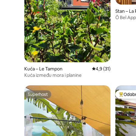
Stan – La 
Ô Bel App
Rivière St
Kuća – Le Tampon
Prosječna ocjena: 4,9/
4,9 (31)
Kuća između mora i planine
Superhost
Odabra
Superhost
Među naj