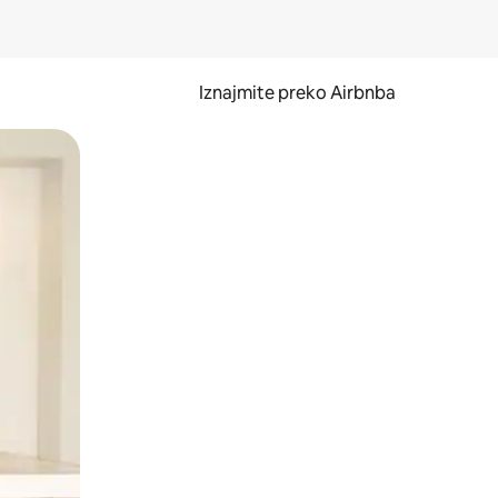
Iznajmite preko Airbnba
li prelaskom prstom po zaslonu.