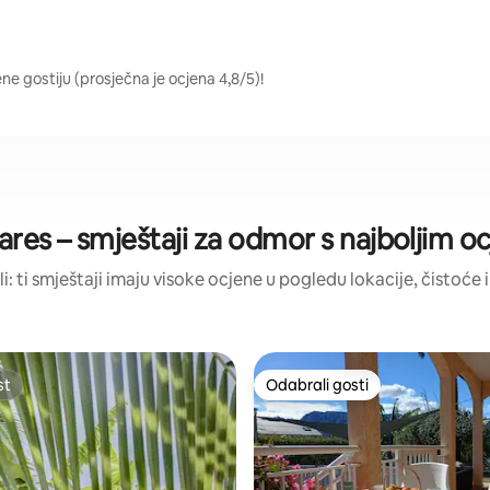
ene gostiju (prosječna je ocjena 4,8/5)!
ares – smještaji za odmor s najboljim 
li: ti smještaji imaju visoke ocjene u pogledu lokacije, čistoće i
st
Odabrali gosti
st
Odabrali gosti