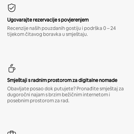
Ugovarajte rezervacije s povjerenjem
Recenzije naših pouzdanih gostiju i podrška 0 – 24
tijekom čitavog boravka u smještaju.
Smještaji s radnim prostorom za digitalne nomade
Obavljate posao dok putujete? Pronađite smještaj za
dugoročni najam s brzim bežičnim internetom i
posebnim prostorom za rad.