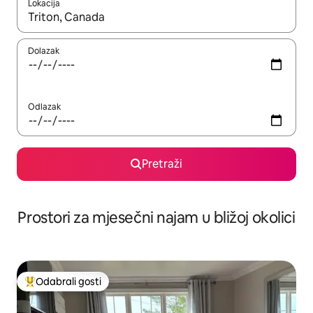
Lokacija
Kada budu dostupni rezultati, moći ćete ih pregledati koristeći
Dolazak
Odlazak
Pretraži
Prostori za mjesečni najam u bližoj okolici
Odabrali gosti
Među najviše rangiranima s oznakom „Odabrali gosti”