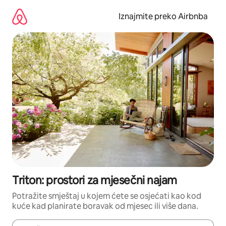
Prijeđi
na
Iznajmite preko Airbnba
sadržaj
Triton: prostori za mjesečni najam
Potražite smještaj u kojem ćete se osjećati kao kod
kuće kad planirate boravak od mjesec ili više dana.