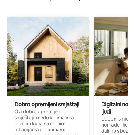
Dobro opremljeni smještaji
Digitalni noma
ljudi
Ovi dobro opremljeni
smještaji, među kojima ima
Udobni smještaj
drvenih kuća na mirnim
nomade i ljude 
lokacijama u planinama i
daljinu s bežič