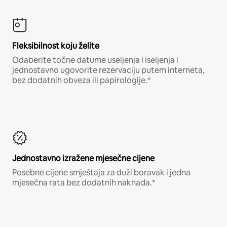
Fleksibilnost koju želite
Odaberite točne datume useljenja i iseljenja i
jednostavno ugovorite rezervaciju putem interneta,
bez dodatnih obveza ili papirologije.*
Jednostavno izražene mjesečne cijene
Posebne cijene smještaja za duži boravak i jedna
mjesečna rata bez dodatnih naknada.*