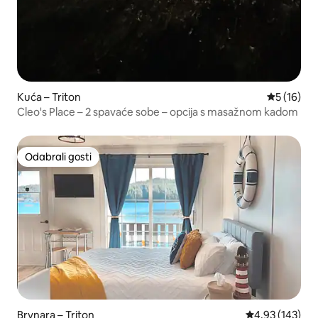
Kuća – Triton
Prosječna 
5 (16)
Cleo's Place – 2 spavaće sobe – opcija s masažnom kadom
Odabrali gosti
Odabrali gosti
Brvnara – Triton
Prosječna ocjen
4,93 (143)