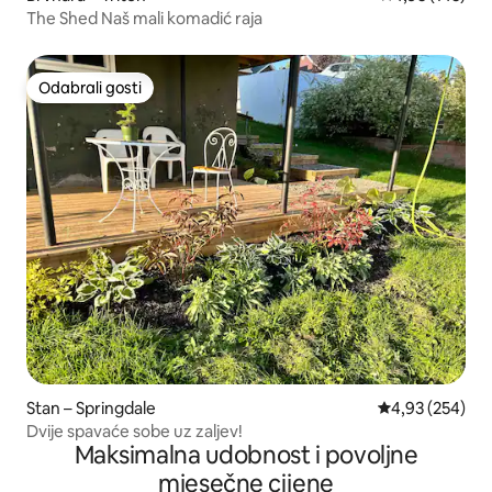
The Shed Naš mali komadić raja
Odabrali gosti
Odabrali gosti
Stan – Springdale
Prosječna ocjen
4,93 (254)
Dvije spavaće sobe uz zaljev!
Maksimalna udobnost i povoljne
mjesečne cijene