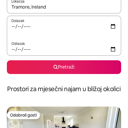
Lokacija
Kada budu dostupni rezultati, moći ćete ih pregledati koristeći
Dolazak
Odlazak
Pretraži
Prostori za mjesečni najam u bližoj okolici
Odabrali gosti
Odabrali gosti