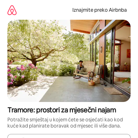
Prijeđi
na
Iznajmite preko Airbnba
sadržaj
Tramore: prostori za mjesečni najam
Potražite smještaj u kojem ćete se osjećati kao kod
kuće kad planirate boravak od mjesec ili više dana.