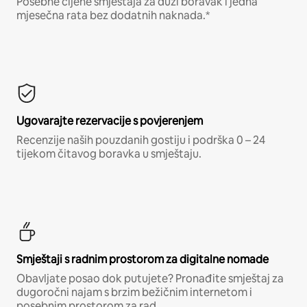
Posebne cijene smještaja za duži boravak i jedna
mjesečna rata bez dodatnih naknada.*
Ugovarajte rezervacije s povjerenjem
Recenzije naših pouzdanih gostiju i podrška 0 – 24
tijekom čitavog boravka u smještaju.
Smještaji s radnim prostorom za digitalne nomade
Obavljate posao dok putujete? Pronađite smještaj za
dugoročni najam s brzim bežičnim internetom i
posebnim prostorom za rad.