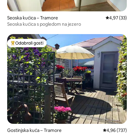
Seoska kućica – Tramore
Prosječna ocje
4,97 (33)
Seoska kućica s pogledom na jezero
Odabrali gosti
Među najviše rangiranima s oznakom „Odabrali gosti”
Gostinjska kuća – Tramore
Prosječna ocjen
4,96 (737)