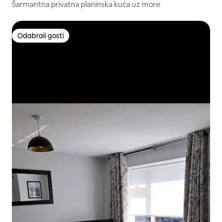
Šarmantna privatna planinska kuća uz more
Odabrali gosti
Odabrali gosti