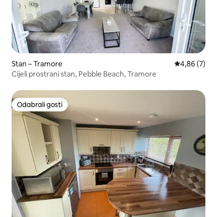
Stan – Tramore
Prosječna ocj
4,86 (7)
Cijeli prostrani stan, Pebble Beach, Tramore
Odabrali gosti
Odabrali gosti