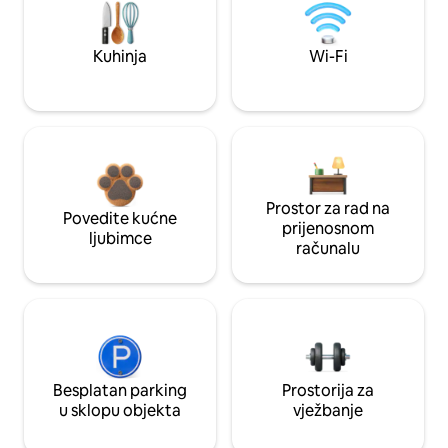
Kuhinja
Wi-Fi
Prostor za rad na
Povedite kućne
prijenosnom
ljubimce
računalu
Besplatan parking
Prostorija za
u sklopu objekta
vježbanje