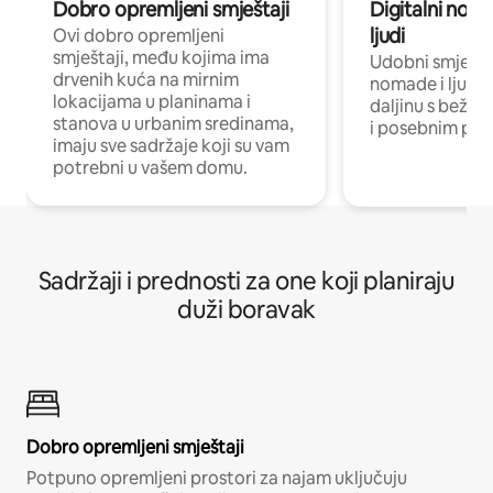
Dobro opremljeni smještaji
Digitalni noma
ljudi
Ovi dobro opremljeni
smještaji, među kojima ima
Udobni smještaj
drvenih kuća na mirnim
nomade i ljude 
lokacijama u planinama i
daljinu s bežič
stanova u urbanim sredinama,
i posebnim pro
imaju sve sadržaje koji su vam
potrebni u vašem domu.
Sadržaji i prednosti za one koji planiraju
duži boravak
Dobro opremljeni smještaji
Potpuno opremljeni prostori za najam uključuju