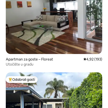
Apartman za goste – Floreat
Prosječna ocjen
4,92 (193)
Utočište u gradu
Odabrali gosti
Među najviše rangiranima s oznakom „Odabrali gosti”