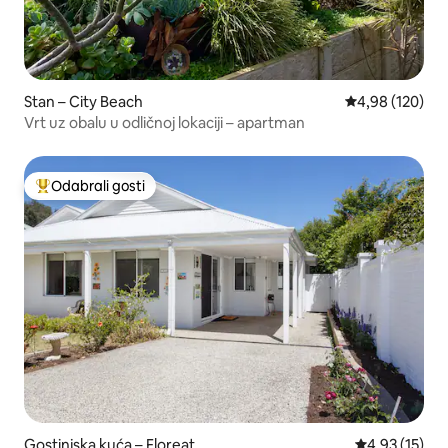
Stan – City Beach
Prosječna ocjen
4,98 (120)
Vrt uz obalu u odličnoj lokaciji – apartman
Odabrali gosti
Među najviše rangiranima s oznakom „Odabrali gosti”
Gostinjska kuća – Floreat
Prosječna ocje
4,93 (15)