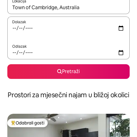
Lokacija
Kada budu dostupni rezultati, moći ćete ih pregledati koristeći
Dolazak
Odlazak
Pretraži
Prostori za mjesečni najam u bližoj okolici
Odabrali gosti
Među najviše rangiranima s oznakom „Odabrali gosti”