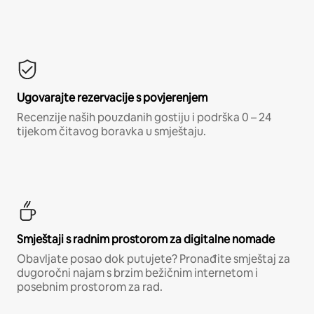
Ugovarajte rezervacije s povjerenjem
Recenzije naših pouzdanih gostiju i podrška 0 – 24
tijekom čitavog boravka u smještaju.
Smještaji s radnim prostorom za digitalne nomade
Obavljate posao dok putujete? Pronađite smještaj za
dugoročni najam s brzim bežičnim internetom i
posebnim prostorom za rad.