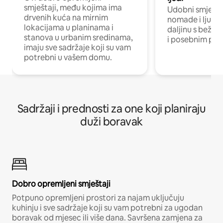
smještaji, među kojima ima
Udobni smještaj
drvenih kuća na mirnim
nomade i ljude 
lokacijama u planinama i
daljinu s bežič
stanova u urbanim sredinama,
i posebnim pro
imaju sve sadržaje koji su vam
potrebni u vašem domu.
Sadržaji i prednosti za one koji planiraju
duži boravak
Dobro opremljeni smještaji
Potpuno opremljeni prostori za najam uključuju
kuhinju i sve sadržaje koji su vam potrebni za ugodan
boravak od mjesec ili više dana. Savršena zamjena za