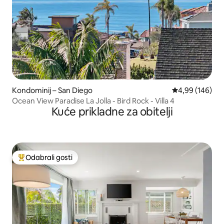
Kondominij – San Diego
Prosječna ocjen
4,99 (146)
Ocean View Paradise La Jolla - Bird Rock - Villa 4
Kuće prikladne za obitelji
Odabrali gosti
Među najviše rangiranima s oznakom „Odabrali gosti”