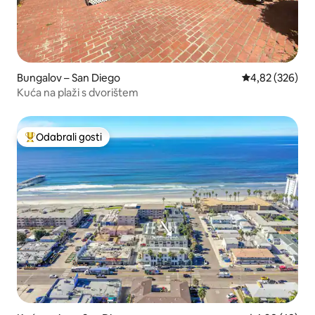
Bungalov – San Diego
Prosječna ocjen
4,82 (326)
Kuća na plaži s dvorištem
Odabrali gosti
Među najviše rangiranima s oznakom „Odabrali gosti”