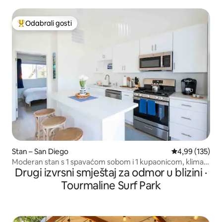
Odabrali gosti
Među najviše rangiranima s oznakom „Odabrali gosti”
Stan – San Diego
Prosječna ocjen
4,99 (135)
Moderan stan s 1 spavaćom sobom i 1 kupaonicom, klima-
Drugi izvrsni smještaj za odmor u blizini ·
uređaj, roštilj + perilica/sušilica
Tourmaline Surf Park