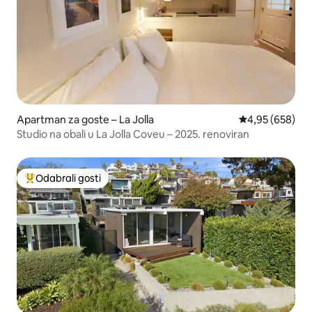
Apartman za goste – La Jolla
Prosječna ocjen
4,95 (658)
Studio na obali u La Jolla Coveu – 2025. renoviran
Odabrali gosti
Među najviše rangiranima s oznakom „Odabrali gosti”