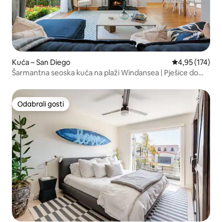
Kuća – San Diego
Prosječna ocjen
4,95 (174)
Šarmantna seoska kuća na plaži Windansea | Pješice do
pješčane plaže
Odabrali gosti
Odabrali gosti