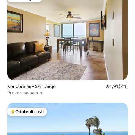
Odabrali gosti
Kondominij – San Diego
Prosječna ocje
4,91 (211)
Prozori na ocean
Odabrali gosti
Među najviše rangiranima s oznakom „Odabrali gosti”