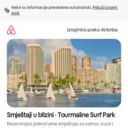
Prijeđi
Neke su informacije prevedene automatski. 
Prikaži izvorni 
na
jezik
sadržaj
Iznajmite preko Airbnba
Smještaji u blizini · Tourmaline Surf Park
Rezervirajte jedinstvene smještaje za odmor, kuće i