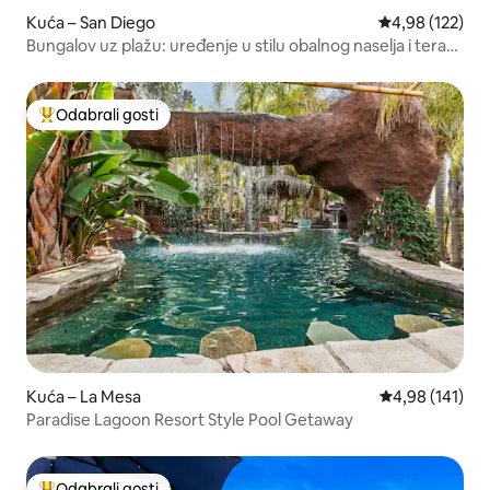
Kuća – San Diego
Prosječna ocjen
4,98 (122)
Bungalov uz plažu: uređenje u stilu obalnog naselja i terasa
s vanjskim ognjištem
Odabrali gosti
Među najviše rangiranima s oznakom „Odabrali gosti”
Kuća – La Mesa
Prosječna ocjen
4,98 (141)
Paradise Lagoon Resort Style Pool Getaway
Odabrali gosti