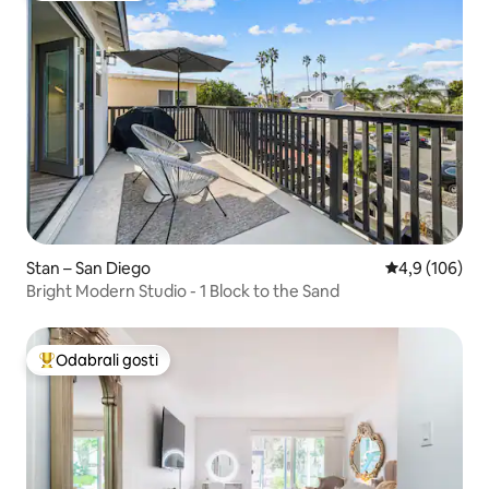
Stan – San Diego
Prosječna ocje
4,9 (106)
Bright Modern Studio - 1 Block to the Sand
Odabrali gosti
Među najviše rangiranima s oznakom „Odabrali gosti”