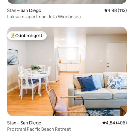
Stan – San Diego
Prosječna ocjen
4,98 (112)
Luksuzni apartman Jolla Windansea
Odabrali gosti
Među najviše rangiranima s oznakom „Odabrali gosti”
Stan – San Diego
Prosječna ocjen
4,84 (406)
Prostrani Pacific Beach Retreat