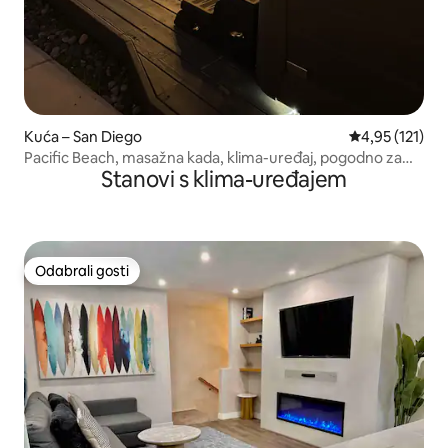
Kuća – San Diego
Prosječna ocje
4,95 (121)
Pacific Beach, masažna kada, klima-uređaj, pogodno za
Stanovi s klima-uređajem
šetnju, mjesto za vatru
Odabrali gosti
Odabrali gosti