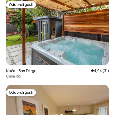
Odabrali gosti
Odabrali gosti
Kuća – San Diego
Prosječna ocje
4,94 (31)
Casa Rio
Odabrali gosti
Odabrali gosti