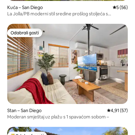
Kuća – San Diego
Prosječna o
5 (56)
La Jolla/PB moderni stil sredine prošlog stoljeća s
pogledom na ocean
Odabrali gosti
Odabrali gosti
Stan – San Diego
Prosječna ocje
4,91 (57)
Moderan smještaj uz plažu s 1 spavaćom sobom –