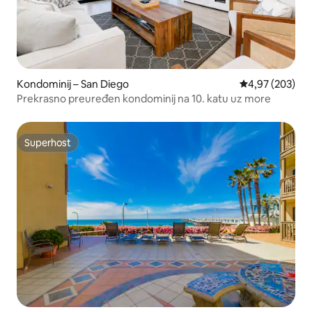
Kondominij – San Diego
Prosječna ocjen
4,97 (203)
Prekrasno preuređen kondominij na 10. katu uz more
Superhost
Superhost