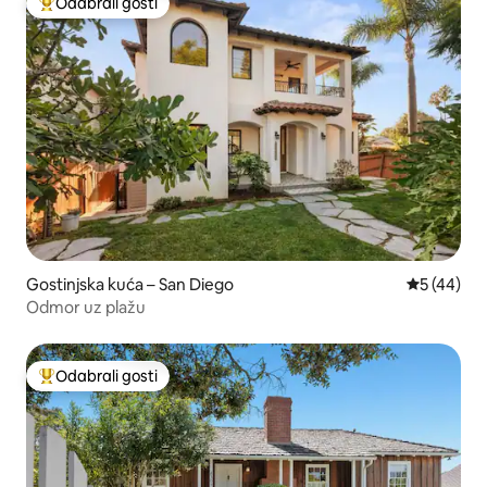
Odabrali gosti
Među najviše rangiranima s oznakom „Odabrali gosti”
Gostinjska kuća – San Diego
Prosječna o
5 (44)
Odmor uz plažu
Odabrali gosti
Među najviše rangiranima s oznakom „Odabrali gosti”