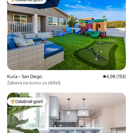
Među najviše rangiranima s oznakom „Odabrali gosti”
Kuća – San Diego
Prosječna ocjen
4,98 (153)
Zabava na suncu za obitelj
Odabrali gosti
Među najviše rangiranima s oznakom „Odabrali gosti”