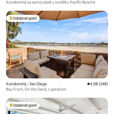
Kondominij na samoj obali u središtu Pacific Beacha
Odabrali gosti
Među najviše rangiranima s oznakom „Odabrali gosti”
Kondominij – San Diego
Prosječna ocjen
4,98 (248)
Bay Front, On the Sand, s garažom
Odabrali gosti
Među najviše rangiranima s oznakom „Odabrali gosti”