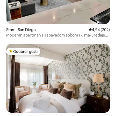
Stan – San Diego
Prosječna ocjen
4,94 (202)
Moderan apartman s 1 spavaćom sobom i klima-uređajem
na Pacific Beachu.
Odabrali gosti
Među najviše rangiranima s oznakom „Odabrali gosti”