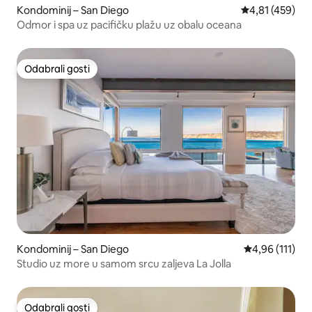
Kondominij – San Diego
Prosječna ocjen
4,81 (459)
Odmor i spa uz pacifičku plažu uz obalu oceana
Odabrali gosti
Odabrali gosti
Kondominij – San Diego
Prosječna ocje
4,96 (111)
Studio uz more u samom srcu zaljeva La Jolla
Odabrali gosti