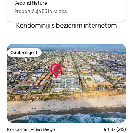
Second Nature
Preporučuje 55 lokalaca
Kondominiji s bežičnim internetom
Odabrali gosti
Odabrali gosti
Kondominij – San Diego
Prosječna ocjen
4,87 (212)