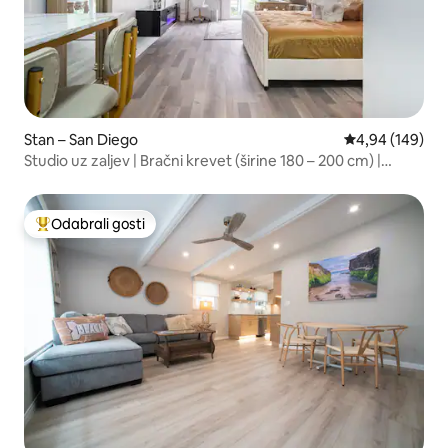
Stan – San Diego
Prosječna ocjen
4,94 (149)
Studio uz zaljev | Bračni krevet (širine 180 – 200 cm) |
Pješice do oceana
Odabrali gosti
Među najviše rangiranima s oznakom „Odabrali gosti”