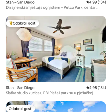
Stan – San Diego
Prosječna ocjen
4,99 (134)
Dizajnerski smještaj s ognjištem – Petco Park, centar
grada i zoološki vrt
Odabrali gosti
Među najviše rangiranima s oznakom „Odabrali gosti”
Stan – San Diego
Prosječna ocjen
4,98 (134)
Slatka studio kućica u PB! Plaža i park su u pješačkoj
udaljenosti!
Odabrali gosti
Odabrali gosti