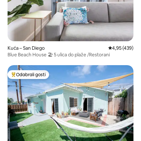
Kuća – San Diego
Prosječna ocjen
4,95 (439)
Blue Beach House 🏖 5 ulica do plaže /Restorani
Odabrali gosti
Među najviše rangiranima s oznakom „Odabrali gosti”