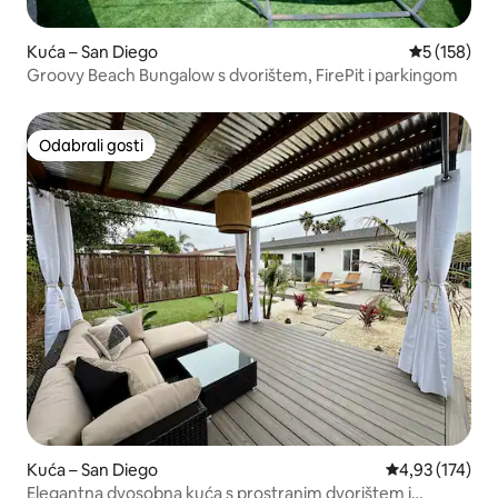
Kuća – San Diego
Prosječna oc
5 (158)
Groovy Beach Bungalow s dvorištem, FirePit i parkingom
Odabrali gosti
Odabrali gosti
Kuća – San Diego
Prosječna ocjen
4,93 (174)
Elegantna dvosobna kuća s prostranim dvorištem i