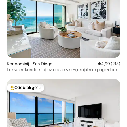
Kondominij – San Diego
Prosječna ocjen
4,99 (218)
Luksuzni kondominij uz ocean s nevjerojatnim pogledom
Odabrali gosti
Među najviše rangiranima s oznakom „Odabrali gosti”