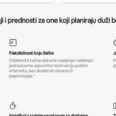
ji i prednosti za one koji planiraju duži 
Fleksibilnost koju želite
J
Odaberite točne datume useljenja i iseljenja i
P
jednostavno ugovorite rezervaciju putem
j
interneta, bez dodatnih obveza ili
papirologije.*
Smještaji s radnim prostorom za digitalne
T