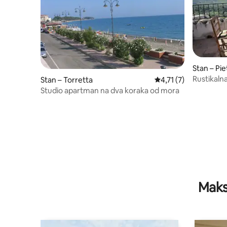
Stan – Pi
Rustikalna
Stan – Torretta
Prosječna ocjena: 4,7
4,71 (7)
Studio apartman na dva koraka od mora
Maks