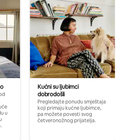
no
Kućni su ljubimci
dobrodošli
 od
,
Pregledajte ponudu smještaja
uće
koji primaju kućne ljubimce,
du u
pa možete povesti svog
u
četveronožnog prijatelja.
.