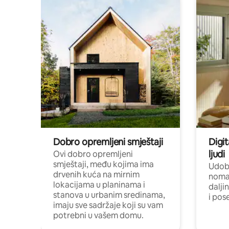
Dobro opremljeni smještaji
Digit
ljudi
Ovi dobro opremljeni
smještaji, među kojima ima
Udobn
drvenih kuća na mirnim
nomad
lokacijama u planinama i
dalji
stanova u urbanim sredinama,
i pos
imaju sve sadržaje koji su vam
potrebni u vašem domu.