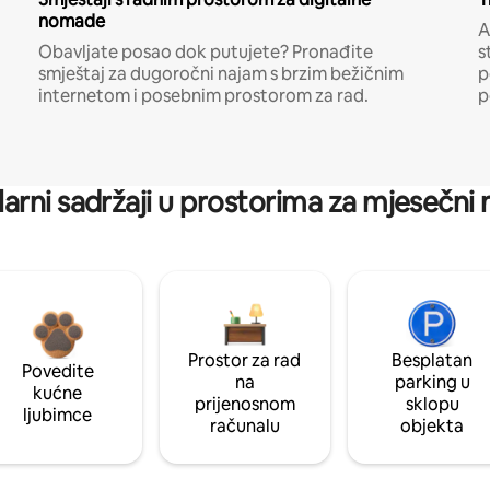
nomade
A
Obavljate posao dok putujete? Pronađite
s
smještaj za dugoročni najam s brzim bežičnim
p
internetom i posebnim prostorom za rad.
p
arni sadržaji u prostorima za mjesečni
Prostor za rad
Besplatan
Povedite
na
parking u
kućne
prijenosnom
sklopu
ljubimce
računalu
objekta