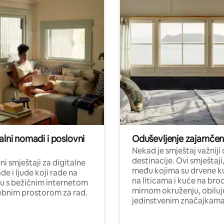
alni nomadi i poslovni
Oduševljenje zajamče
Nekad je smještaj važniji
destinacije. Ovi smještaji
i smještaji za digitalne
među kojima su drvene k
e i ljude koji rade na
na liticama i kuće na bro
nu s bežičnim internetom
mirnom okruženju, obiluj
ebnim prostorom za rad.
jedinstvenim značajkama