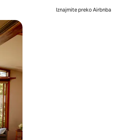
Iznajmite preko Airbnba
li prelaskom prstom po zaslonu.