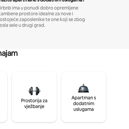
irbnb ima u ponudi dobro opremljene
tambene prostore idealne za nove i
ostojeće zaposlenike te one koji se zbog
osla sele u drugi grad.
 najam
Apartman s
Prostorija za
dodatnim
vježbanje
uslugama