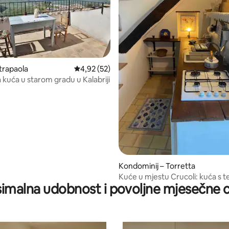
etrapaola
Prosječna ocjena: 4,92/5, recenzija: 52
4,92 (52)
 kuća u starom gradu u Kalabriji
1/5, recenzija: 7
Kondominij – Torretta
Kuće u mjestu Crucoli: kuća s 
imalna udobnost i povoljne mjesečne c