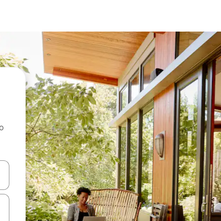
ao
dati koristeći se strelicama prema gore i prema dolje, kao i dodirom i