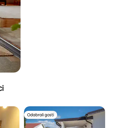
ci
Odabrali gosti
Odabrali gosti