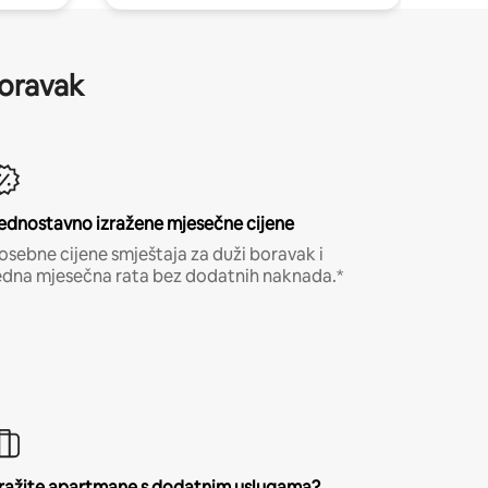
boravak
ednostavno izražene mjesečne cijene
osebne cijene smještaja za duži boravak i
edna mjesečna rata bez dodatnih naknada.*
ražite apartmane s dodatnim uslugama?