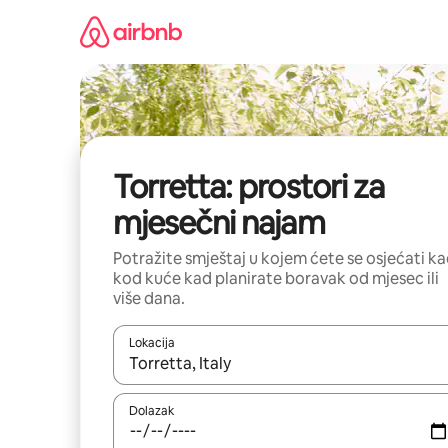
Prijeđi
na
sadržaj
Torretta: prostori za
mjesečni najam
Potražite smještaj u kojem ćete se osjećati k
kod kuće kad planirate boravak od mjesec ili
više dana.
Lokacija
Kada budu dostupni rezultati, moći ćete ih pregle
Dolazak