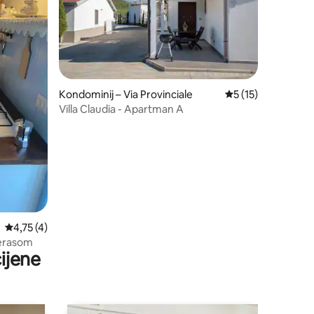
Kondominij – Via Provinciale
Prosječna ocjena: 5
5 (15)
Villa Claudia - Apartman A
Prosječna ocjena: 4,75/5, recenzija: 4
4,75 (4)
terasom
ijene