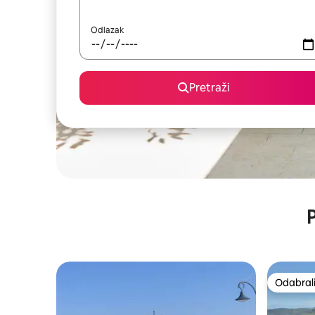
Odlazak
Pretraži
P
Odabrali
Odabrali