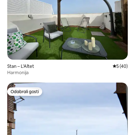
Stan – L'Altet
Prosječna o
5 (40)
Harmonija
Odabrali gosti
Odabrali gosti