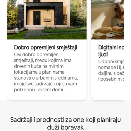
Dobro opremljeni smještaji
Digitalni noma
ljudi
Ovi dobro opremljeni
smještaji, među kojima ima
Udobni smještaj
drvenih kuća na mirnim
nomade i ljude 
lokacijama u planinama i
daljinu s bežič
stanova u urbanim sredinama,
i posebnim pro
imaju sve sadržaje koji su vam
potrebni u vašem domu.
Sadržaji i prednosti za one koji planiraju
duži boravak