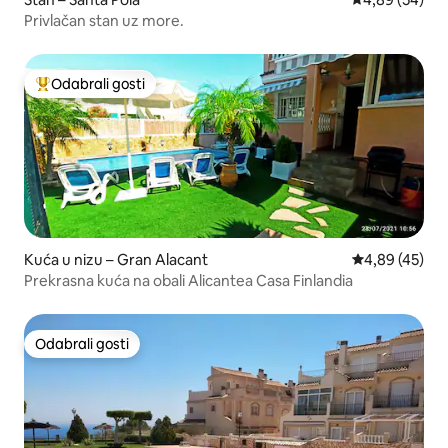
Privlačan stan uz more.
Odabrali gosti
Među najviše rangiranima s oznakom „Odabrali gosti”
Kuća u nizu – Gran Alacant
Prosječna ocje
4,89 (45)
Prekrasna kuća na obali Alicantea Casa Finlandia
Odabrali gosti
Odabrali gosti