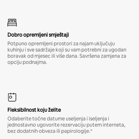
Dobro opremljeni smještaji
Potpuno opremljeni prostori za najam uključuju
kuhinju i sve sadržaje koji su vam potrebni za ugodan
boravak od mjesec ili više dana. Savršena zamjena za
opciju podnajma.
Fleksibilnost koju želite
Odaberite točne datume useljenja i iseljenja i
jednostavno ugovorite rezervaciju putem interneta,
bez dodatnih obveza ili papirologije.*