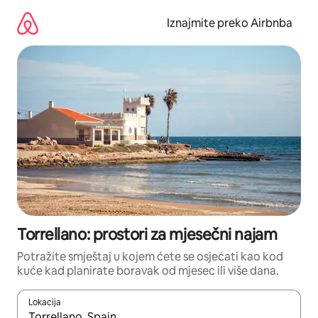
Prijeđi
na
Iznajmite preko Airbnba
sadržaj
Torrellano: prostori za mjesečni najam
Potražite smještaj u kojem ćete se osjećati kao kod
kuće kad planirate boravak od mjesec ili više dana.
Lokacija
Kada budu dostupni rezultati, moći ćete ih pregledati koristeći