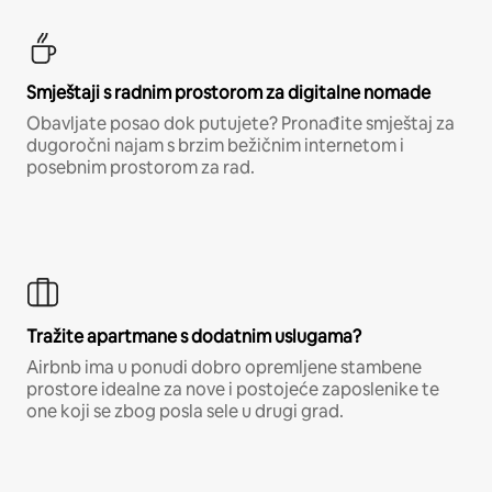
Smještaji s radnim prostorom za digitalne nomade
Obavljate posao dok putujete? Pronađite smještaj za
dugoročni najam s brzim bežičnim internetom i
posebnim prostorom za rad.
Tražite apartmane s dodatnim uslugama?
Airbnb ima u ponudi dobro opremljene stambene
prostore idealne za nove i postojeće zaposlenike te
one koji se zbog posla sele u drugi grad.