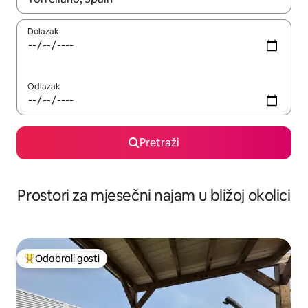
Dolazak
Odlazak
Pretraži
Prostori za mjesečni najam u bližoj okolici
Odabrali gosti
Među najviše rangiranima s oznakom „Odabrali gosti”