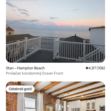
Stan – Hampton Beach
Prosječna ocjen
4,97 (106)
Privlačan kondominij Ocean Front
Odabrali gosti
Odabrali gosti