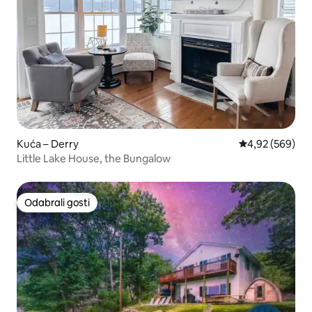
Kuća – Derry
Prosječna ocjen
4,92 (569)
Little Lake House, the Bungalow
Odabrali gosti
Odabrali gosti