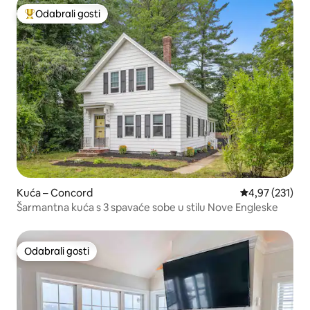
Odabrali gosti
Među najviše rangiranima s oznakom „Odabrali gosti”
Kuća – Concord
Prosječna ocjen
4,97 (231)
Šarmantna kuća s 3 spavaće sobe u stilu Nove Engleske
Odabrali gosti
Odabrali gosti