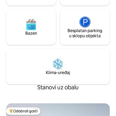
Besplatan parking
Bazen
u sklopu objekta
Klima-uređaj
Stanovi uz obalu
Odabrali gosti
Među najviše rangiranima s oznakom „Odabrali gosti”