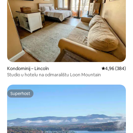
Kondominij – Lincoln
Prosječna ocjen
4,96 (384)
Studio u hotelu na odmaralištu Loon Mountain
Superhost
Superhost