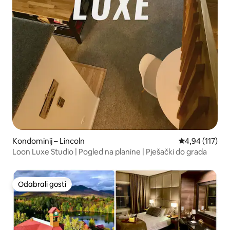
Kondominij – Lincoln
Prosječna ocjen
4,94 (117)
Loon Luxe Studio | Pogled na planine | Pješački do grada
Odabrali gosti
Odabrali gosti