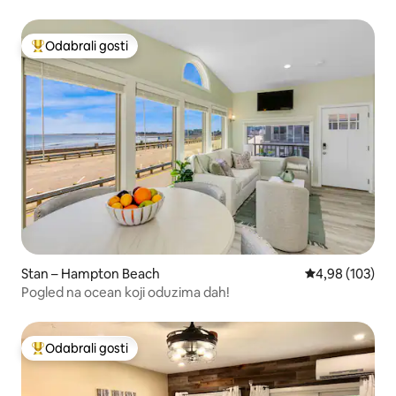
Odabrali gosti
Među najviše rangiranima s oznakom „Odabrali gosti”
Stan – Hampton Beach
Prosječna ocjen
4,98 (103)
Pogled na ocean koji oduzima dah!
Odabrali gosti
Među najviše rangiranima s oznakom „Odabrali gosti”