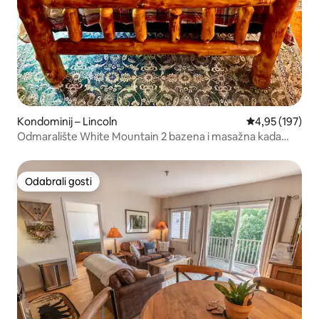
Kondominij – Lincoln
Prosječna ocjen
4,95 (197)
Odmaralište White Mountain 2 bazena i masažna kada
Kuhinja
Odabrali gosti
Odabrali gosti