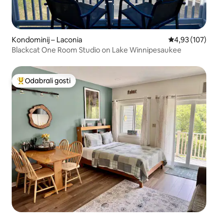
Kondominij – Laconia
Prosječna ocjen
4,93 (107)
Blackcat One Room Studio on Lake Winnipesaukee
Odabrali gosti
Među najviše rangiranima s oznakom „Odabrali gosti”