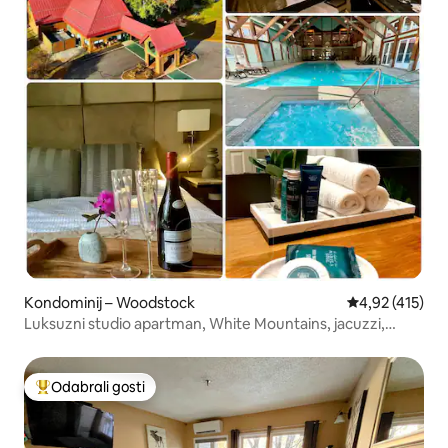
Kondominij – Woodstock
Prosječna ocjen
4,92 (415)
Luksuzni studio apartman, White Mountains, jacuzzi,
bazen, ribnjak, rijeka
Odabrali gosti
Među najviše rangiranima s oznakom „Odabrali gosti”