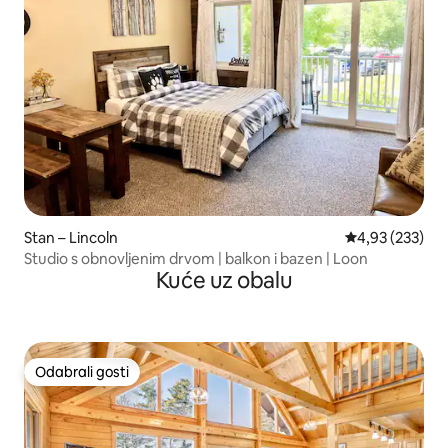
Stan – Lincoln
Prosječna ocjen
4,93 (233)
Studio s obnovljenim drvom | balkon i bazen | Loon
Kuće uz obalu
Odabrali gosti
Odabrali gosti