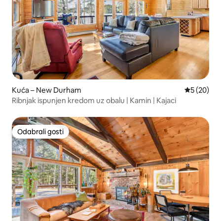
Kuća – New Durham
Prosječna o
5 (20)
Ribnjak ispunjen kredom uz obalu | Kamin | Kajaci
Odabrali gosti
Odabrali gosti