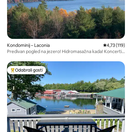
Kondominij – Laconia
Prosječna ocje
4,73 (119)
Predivan pogled na jezero! Hidromasažna kada! Koncerti!
Jezero!
Odabrali gosti
Među najviše rangiranima s oznakom „Odabrali gosti”