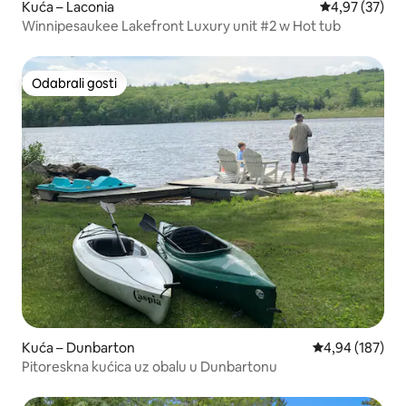
Kuća – Laconia
Prosječna ocje
4,97 (37)
Winnipesaukee Lakefront Luxury unit #2 w Hot tub
Odabrali gosti
Odabrali gosti
Kuća – Dunbarton
Prosječna ocjen
4,94 (187)
Pitoreskna kućica uz obalu u Dunbartonu