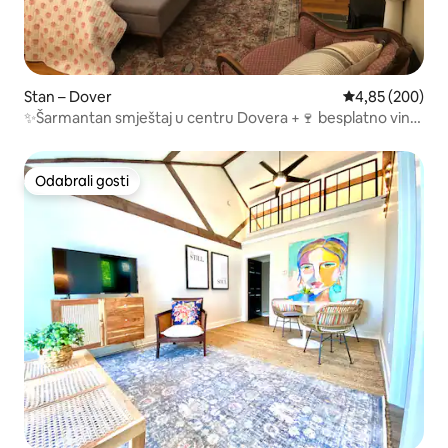
Stan – Dover
Prosječna ocjen
4,85 (200)
✨Šarmantan smještaj u centru Dovera +🍷 besplatno vino
u🍷 Portsmouthu
Odabrali gosti
Odabrali gosti