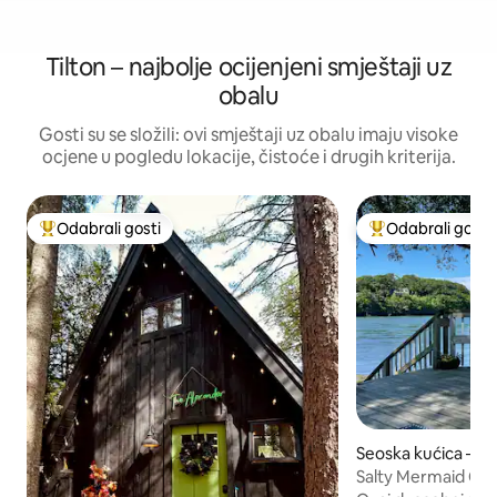
Tilton – najbolje ocijenjeni smještaji uz
obalu
Gosti su se složili: ovi smještaji uz obalu imaju visoke
ocjene u pogledu lokacije, čistoće i drugih kriterija.
Odabrali gosti
Odabrali gosti
Među najviše rangiranima s oznakom „Odabrali gosti”
Među najviše ran
Seoska kućica – Eli
Salty Mermaid Co