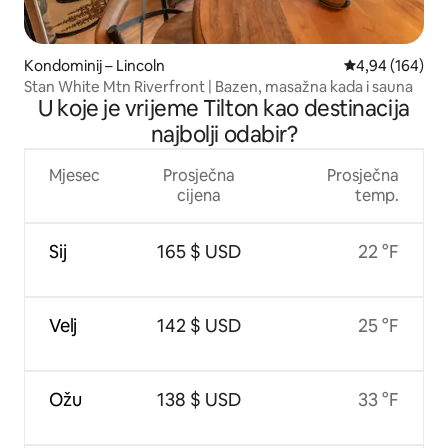
Kondominij – Lincoln
Prosječna ocjen
4,94 (164)
Stan White Mtn Riverfront | Bazen, masažna kada i sauna
U koje je vrijeme Tilton kao destinacija
najbolji odabir?
Mjesec
Prosječna
Prosječna
cijena
temp.
Sij
165 $ USD
22 °F
Velj
142 $ USD
25 °F
Ožu
138 $ USD
33 °F