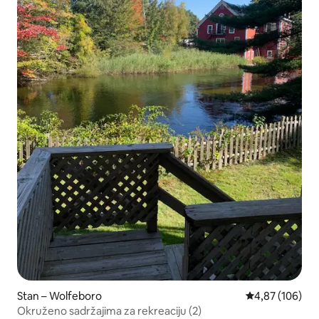
Stan – Wolfeboro
Prosječna ocjen
4,87 (106)
Okruženo sadržajima za rekreaciju (2)