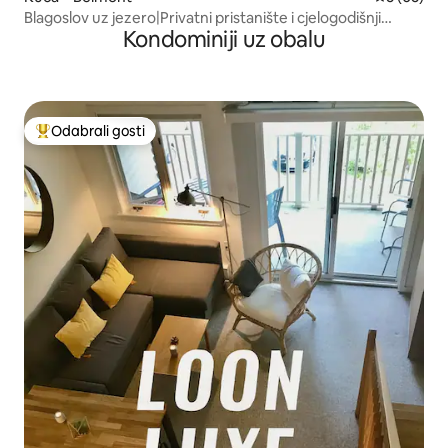
Blagoslov uz jezero|Privatni pristanište i cjelogodišnji
Kondominiji uz obalu
odmor
Odabrali gosti
Među najviše rangiranima s oznakom „Odabrali gosti”