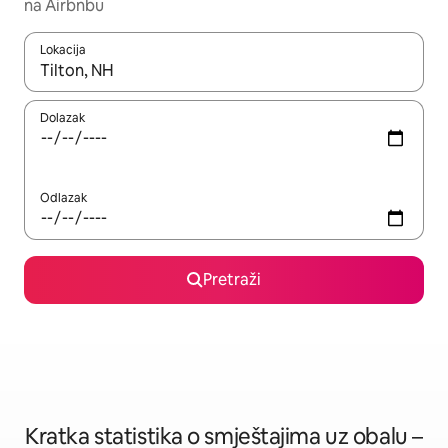
na Airbnbu
Lokacija
Kada budu dostupni rezultati, moći ćete ih pregledati koristeći
Dolazak
Odlazak
Pretraži
Kratka statistika o smještajima uz obalu –