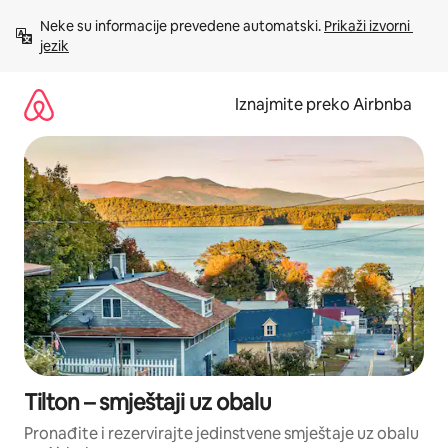
Prijeđi
Neke su informacije prevedene automatski. 
Prikaži izvorni 
na
jezik
sadržaj
Iznajmite preko Airbnba
Tilton – smještaji uz obalu
Pronađite i rezervirajte jedinstvene smještaje uz obalu