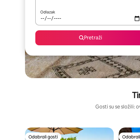
Odlazak
Pretraži
Ti
Gosti su se složili:
Odabrali gosti
Odabrali
Odabrali gosti
Odabrali