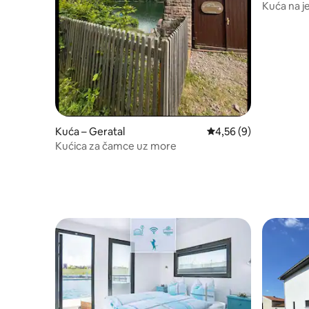
Kuća na j
Kuća – Geratal
Prosječna ocjena: 4,56
4,56 (9)
Kućica za čamce uz more