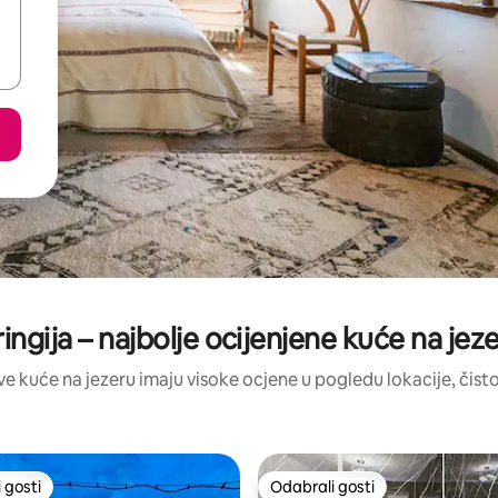
ringija – najbolje ocijenjene kuće na jez
 ove kuće na jezeru imaju visoke ocjene u pogledu lokacije, čistoć
 gosti
Odabrali gosti
 gosti
Odabrali gosti