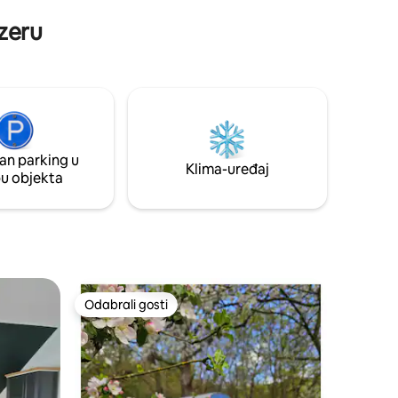
bilijarskim stolom i zasebni WC na 1. katu.
re.
ezeru
an parking u
Klima-uređaj
pu objekta
Odabrali gosti
Odabrali gosti