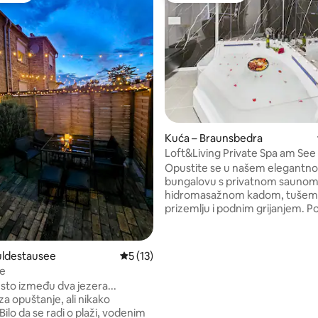
/5, recenzija: 12
Kuća – Braunsbedra
Loft&Living Private Spa am See 
saunom i masažnom kadom
Opustite se u našem elegantn
bungalovu s privatnom saunom
hidromasažnom kadom, tušem
prizemlju i podnim grijanjem. 
opremljena kuhinja, udobna sp
soba s krevetom s oprugama i p
uređen dnevni boravak pružaju
uldestausee
Prosječna ocjena: 5/5, recenzija: 13
5 (13)
vam je potrebno. Velika terasa 
e
sjenicom, roštiljem i ležaljkama 
sto između dva jezera...
sunčanje poziva vas da uživate
a opuštanje, ali nikako
nekoliko minuta možete došeta
ilo da se radi o plaži, vodenim
idilična jezera – savršena su za