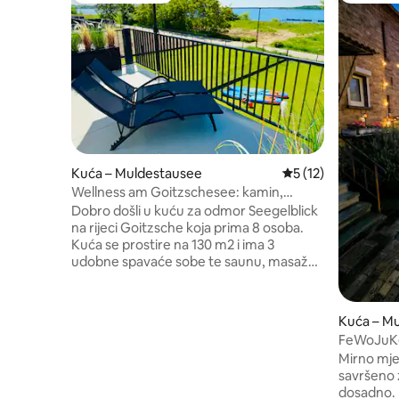
Kuća – Muldestausee
Prosječna ocjena: 5
5 (12)
Wellness am Goitzschesee: kamin,
sauna, masažna kada
Dobro došli u kuću za odmor Seegelblick
na rijeci Goitzsche koja prima 8 osoba.
Kuća se prostire na 130 m2 i ima 3
udobne spavaće sobe te saunu, masažnu
kadu i kamin za opuštanje i ugodne
trenutke. Uživajte u jezeru uz besplatne
daske za veslanje ili provedite večer
Kuća – M
igrajući Nintendo Switch. Netflix je
FeWoJuK
idealan za ugodne filmske večeri. Na
Mirno mje
terasi s predivnim pogledom na jezero
savršeno z
moderni hibridni roštilj poziva vas da se
dosadno. B
zadržite. Uređaj za punjenje električnih