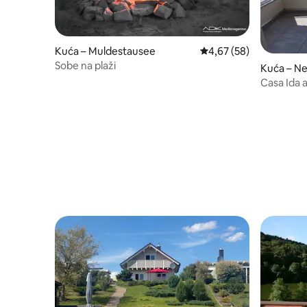
Kuća – Muldestausee
Prosječna ocjena: 4,67/
4,67 (58)
Sobe na plaži
Kuća – Ne
Casa Ida 