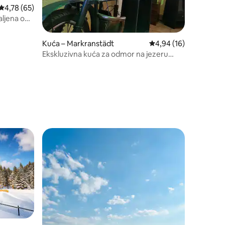
Prosječna ocjena: 4,78/5, recenzija: 65
4,78 (65)
ljena od
Kuća – Markranstädt
Prosječna ocjena: 4,94
4,94 (16)
Ekskluzivna kuća za odmor na jezeru
Kulkwitzer See