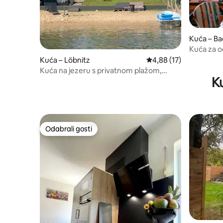
Kuća – Ba
Kuća za o
Kuća – Löbnitz
Prosječna ocjena: 4,88/
4,88 (17)
Kuća na jezeru s privatnom plažom,
K
kaminom i saunom
Odabrali gosti
Odabrali gosti