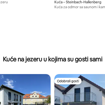
Kuća – Steinbach-Hallenberg
ezeru
Kuća za odmor sa saunom i ka
Thüringerskoj šumi
/5, recenzija: 9
Kuće na jezeru u kojima su gosti sami
Odabrali gosti
Odabrali gosti