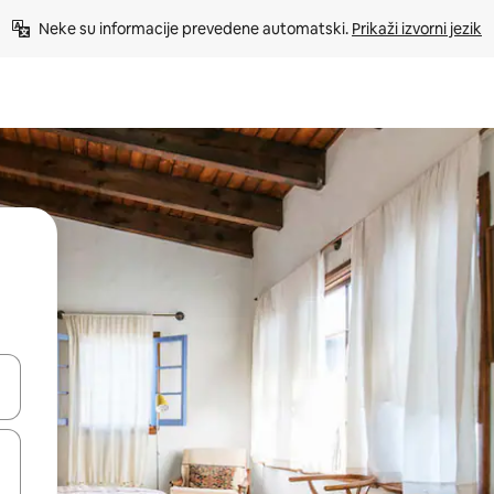
Neke su informacije prevedene automatski. 
Prikaži izvorni jezik
dati koristeći se strelicama prema gore i prema dolje, kao i dodirom i