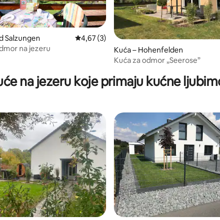
d Salzungen
Prosječna ocjena: 4,67/5, recenzija: 3
4,67 (3)
dmor na jezeru
Kuća – Hohenfelden
5, recenzija: 17
Kuća za odmor „Seerose”
uće na jezeru koje primaju kućne ljubim