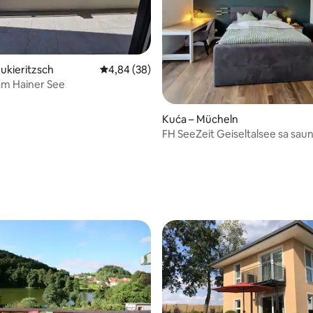
5, recenzija: 58
ukieritzsch
Prosječna ocjena: 4,84/5, recenzija: 38
4,84 (38)
am Hainer See
Kuća – Mücheln
FH SeeZeit Geiseltalsee sa sau
garažom za bicikle