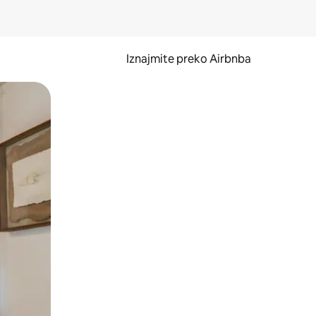
Iznajmite preko Airbnba
li prelaskom prstom po zaslonu.