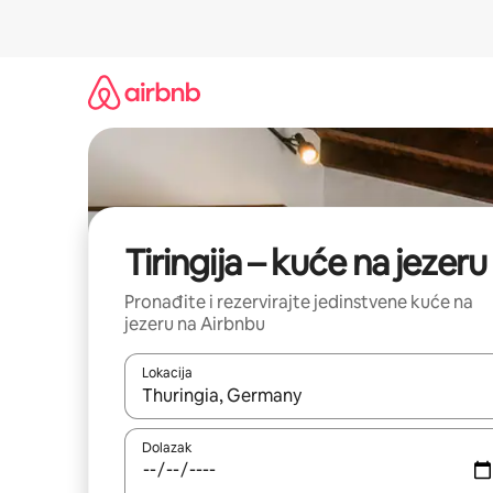
Prijeđi
na
sadržaj
Tiringija – kuće na jezeru
Pronađite i rezervirajte jedinstvene kuće na
jezeru na Airbnbu
Lokacija
Kada budu dostupni rezultati, moći ćete ih pregle
Dolazak