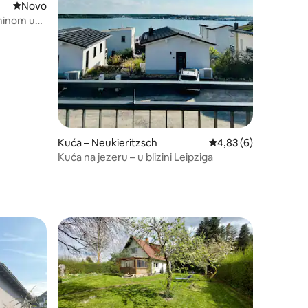
Novi smještaj
Novo
minom u
Kuća – Neukieritzsch
Prosječna ocjena: 4,8
4,83 (6)
Kuća na jezeru – u blizini Leipziga