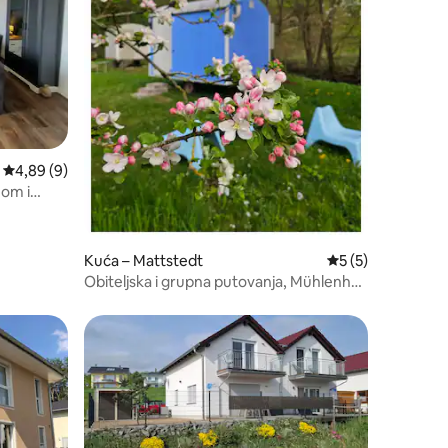
Prosječna ocjena: 4,89/5, recenzija: 9
4,89 (9)
nom i
Kuća – Mattstedt
Prosječna ocjena: 
5 (5)
Obiteljska i grupna putovanja, Mühlenhof
am Fluss