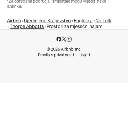
*Za određena područja i smještaje mogu vrijediti neke
iznimke.
Airbnb
Ujedinjeno Kraljevstvo
Engleska
Norfolk
Thorpe Abbotts
Prostori za mjesečni najam
© 2026 Airbnb, Inc.
Pravila o privatnosti
Uvjeti