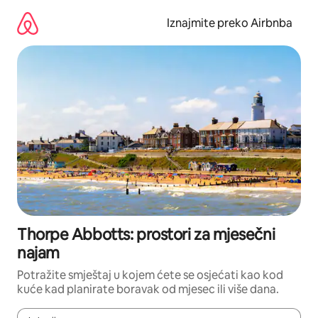
Prijeđi
na
Iznajmite preko Airbnba
sadržaj
Thorpe Abbotts: prostori za mjesečni
najam
Potražite smještaj u kojem ćete se osjećati kao kod
kuće kad planirate boravak od mjesec ili više dana.