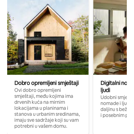
Dobro opremljeni smještaji
Digitalni noma
ljudi
Ovi dobro opremljeni
smještaji, među kojima ima
Udobni smještaj
drvenih kuća na mirnim
nomade i ljude 
lokacijama u planinama i
daljinu s bežič
stanova u urbanim sredinama,
i posebnim pro
imaju sve sadržaje koji su vam
potrebni u vašem domu.