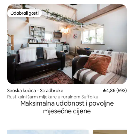
Odabrali gosti
Odabrali gosti
Seoska kućica – Stradbroke
Prosječna ocjen
4,86 (593)
Rustikalni šarm mljekare u ruralnom Suffolku
Maksimalna udobnost i povoljne
mjesečne cijene