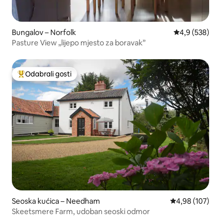
Bungalov – Norfolk
Prosječna ocje
4,9 (538)
Pasture View „lijepo mjesto za boravak”
Odabrali gosti
Među najviše rangiranima s oznakom „Odabrali gosti”
Seoska kućica – Needham
Prosječna ocjen
4,98 (107)
Skeetsmere Farm, udoban seoski odmor