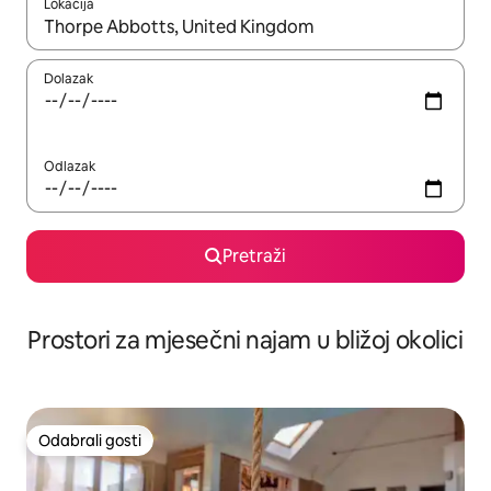
Lokacija
Kada budu dostupni rezultati, moći ćete ih pregledati koristeći
Dolazak
Odlazak
Pretraži
Prostori za mjesečni najam u bližoj okolici
Odabrali gosti
Odabrali gosti