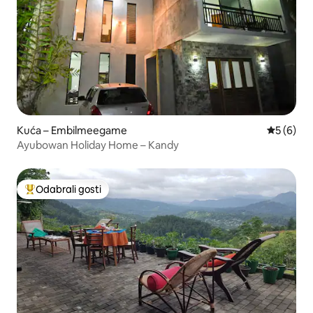
Kuća – Embilmeegame
Prosječna
5 (6)
Ayubowan Holiday Home – Kandy
Odabrali gosti
Među najviše rangiranima s oznakom „Odabrali gosti”