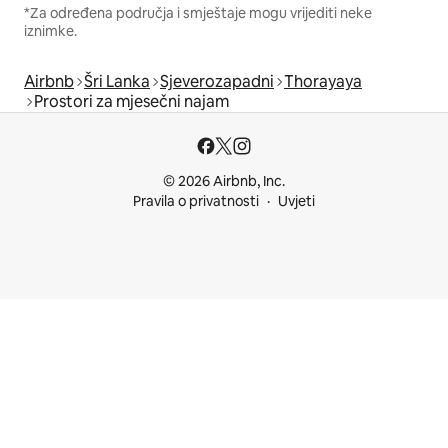
*Za određena područja i smještaje mogu vrijediti neke
iznimke.
Airbnb
Šri Lanka
Sjeverozapadni
Thorayaya
Prostori za mjesečni najam
© 2026 Airbnb, Inc.
Pravila o privatnosti
Uvjeti