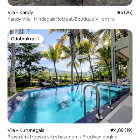
Vila – Kandy
Prosječna o
5 (26)
Kandy Villa_ Hindagala Retreat/Boutique V_ entire
Odabrali gosti
Odabrali gosti
Vila – Kurunegala
Prosječna ocje
4,89 (19)
Prostrana tropska vila s bazenom • Predivan pogled