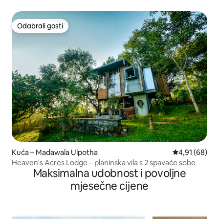
Odabrali gosti
Odabrali gosti
Kuća – Madawala Ulpotha
Prosječna ocje
4,91 (68)
Heaven's Acres Lodge – planinska vila s 2 spavaće sobe
Maksimalna udobnost i povoljne
mjesečne cijene