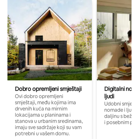
Dobro opremljeni smještaji
Digitalni noma
ljudi
Ovi dobro opremljeni
smještaji, među kojima ima
Udobni smještaj
drvenih kuća na mirnim
nomade i ljude 
lokacijama u planinama i
daljinu s bežič
stanova u urbanim sredinama,
i posebnim pro
imaju sve sadržaje koji su vam
potrebni u vašem domu.