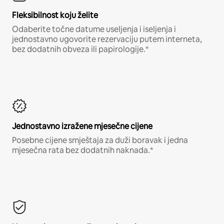
Fleksibilnost koju želite
Odaberite točne datume useljenja i iseljenja i
jednostavno ugovorite rezervaciju putem interneta,
bez dodatnih obveza ili papirologije.*
Jednostavno izražene mjesečne cijene
Posebne cijene smještaja za duži boravak i jedna
mjesečna rata bez dodatnih naknada.*