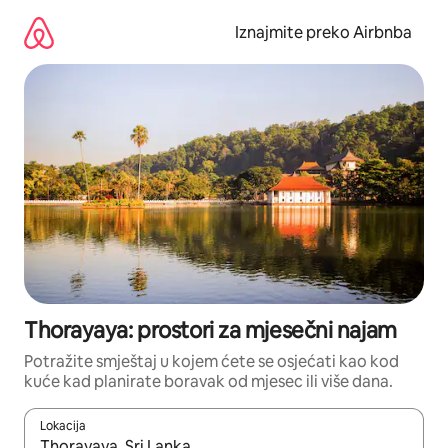
Prijeđi
na
Iznajmite preko Airbnba
sadržaj
Thorayaya: prostori za mjesečni najam
Potražite smještaj u kojem ćete se osjećati kao kod
kuće kad planirate boravak od mjesec ili više dana.
Lokacija
Kada budu dostupni rezultati, moći ćete ih pregledati koristeći