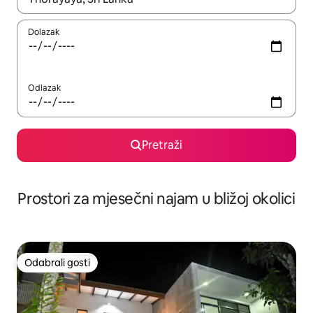
Dolazak
Odlazak
Pretraži
Prostori za mjesečni najam u bližoj okolici
Odabrali gosti
Odabrali gosti