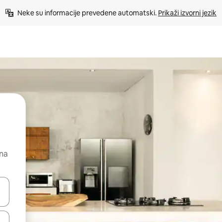
Neke su informacije prevedene automatski. 
Prikaži izvorni jezik
 na
dati koristeći se strelicama prema gore i prema dolje, kao i dodirom i