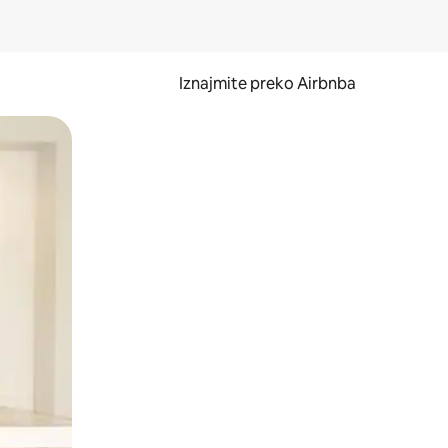
Iznajmite preko Airbnba
li prelaskom prstom po zaslonu.