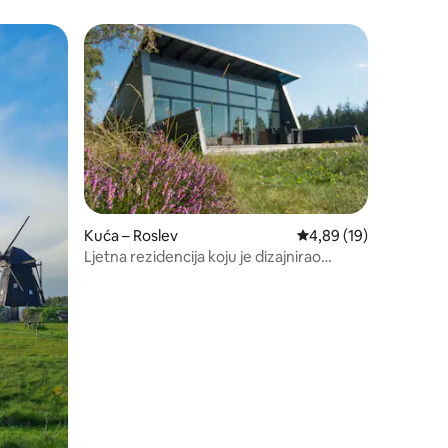
Thisted!
nakom „Odabrali gosti”
Kuća – Roslev
Prosječna ocjena: 4,89
4,89 (19)
Ljetna rezidencija koju je dizajnirao
arhitekt