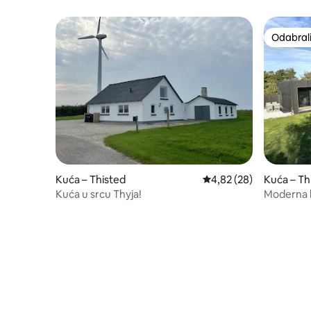
prekrasne prirode/grada Vorupør.
Odabrali
Odabrali
Kuća – Thisted
Prosječna ocjena: 4,82/
4,82 (28)
Kuća – Th
Kuća u srcu Thyja!
Moderna l