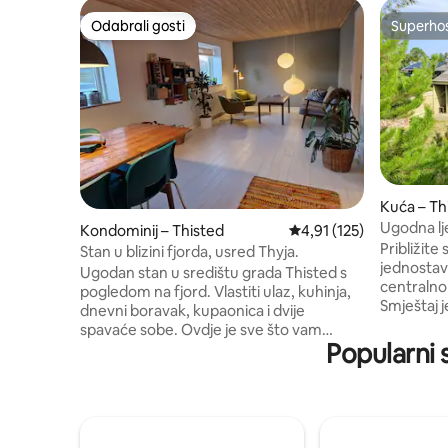
Odabrali gosti
Superho
Odabrali gosti
Superho
Kuća – Th
Ugodna lj
Kondominij – Thisted
Prosječna ocjena: 4,91/5
4,91 (125)
Približite 
Stan u blizini fjorda, usred Thyja.
jednostav
Ugodan stan u središtu grada Thisted s
centralno
pogledom na fjord. Vlastiti ulaz, kuhinja,
Smještaj 
dnevni boravak, kupaonica i dvije
posuđa, p
spavaće sobe. Ovdje je sve što vam
kuhinjom,
Popularni 
treba; potpuno opremljena kuhinja,
spavaće s
perilica posuđa i perilica rublja. Nakon
nalazi na 
vlastitih iskustava kao Airbnb gost, stavili
udobnih g
smo naglasak na stvari za koje smatramo
poznatih 
da pružaju najbolji boravak, uključujući
NAPOMENA!
dobre krevete i mogućnosti kupanja.