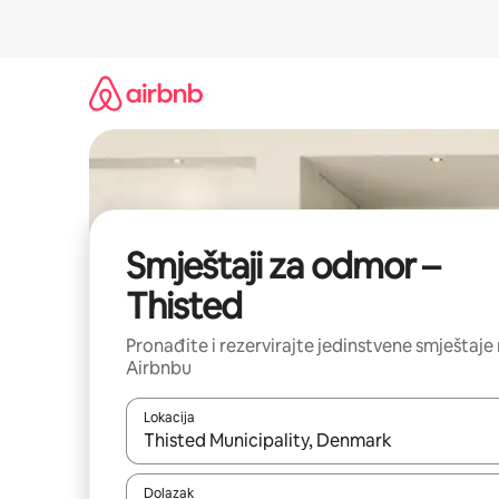
Prijeđi
na
sadržaj
Smještaji za odmor –
Thisted
Pronađite i rezervirajte jedinstvene smještaje
Airbnbu
Lokacija
Kada budu dostupni rezultati, moći ćete ih pregle
Dolazak