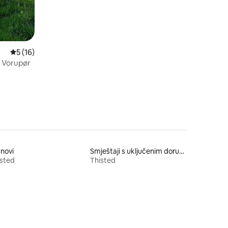
Prosječna ocjena: 5/5, recenzija: 16
5 (16)
- Vorupør
novi
Smještaji s uključenim doručkom
isted
Thisted