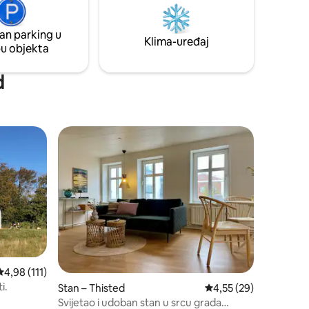
te li
uz kavu na terasi, ugodnim večerima uz
o područje
peć na drva i dugim šetnjama šumom i
uzduž fjorda, okruženi mirom prirode.
an parking u
Klima-uređaj
pu objekta
d
nakom „Odabrali gosti”
Prosječna ocjena: 4,98/5, recenzija: 111
4,98 (111)
i.
Stan – Thisted
Prosječna ocjena: 4,55
4,55 (29)
Svijetao i udoban stan u srcu grada