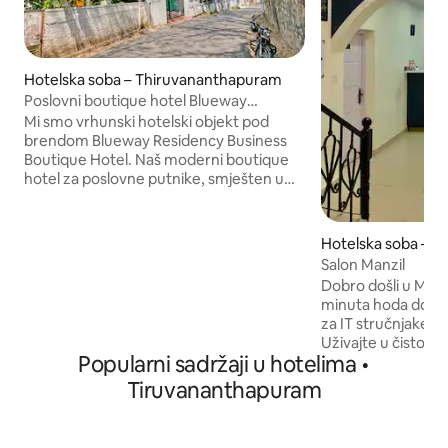
Hotelska soba – Thiruvananthapuram
Poslovni boutique hotel Blueway
Residency
Mi smo vrhunski hotelski objekt pod
brendom Blueway Residency Business
Boutique Hotel. Naš moderni boutique
hotel za poslovne putnike, smješten u
blizini Govt Law Collegea, PMG-a,
Trivandruma i Kerale, nudi jednostavan
pristup svim glavnim dijelovima našeg
Hotelska soba – 
glavnog grada, uključujući Secretariat,
Salon Manzil
međunarodne i domaće zračne luke,
Dobro došli u Manz
željezničke i autobusne kolodvore itd.
minuta hoda do Te
Naš se objekt nalazi u neposrednoj blizini
za IT stručnjake i
nekih od glavnih atrakcija, a to su Muzej
Uživajte u čistom
Napier, zoološki vrt, palača
Popularni sadržaji u hotelima •
mirnom okruženju
Kanakakunnu, planetarij Priyadarshini,
održavane sobe sa
Tiruvananthapuram
kompleks zgrada zakonodavne vlasti itd.
poslovne putnike i 
užitka, a traže mi
odličnoj cijeni. O