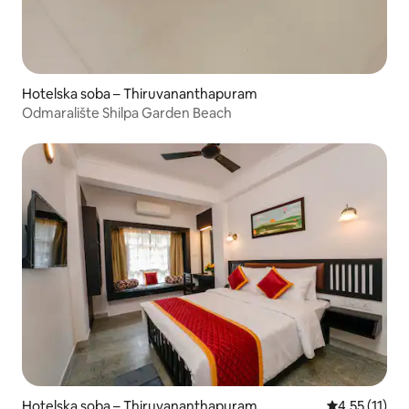
Hotelska soba – Thiruvananthapuram
Odmaralište Shilpa Garden Beach
Hotelska soba – Thiruvananthapuram
Prosječna ocj
4,55 (11)