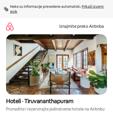
Prijeđi
Neke su informacije prevedene automatski. 
Prikaži izvorni 
na
jezik
sadržaj
Iznajmite preko Airbnba
Hoteli · Tiruvananthapuram
Pronađite i rezervirajte jedinstvene hotele na Airbnbu