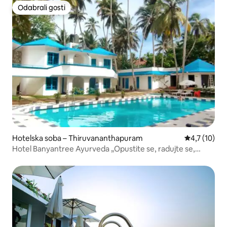
Odabrali gosti
Odabrali gosti
Hotelska soba – Thiruvananthapuram
Prosječna oc
4,7 (10)
Hotel Banyantree Ayurveda „Opustite se, radujte se,
pomladite se”