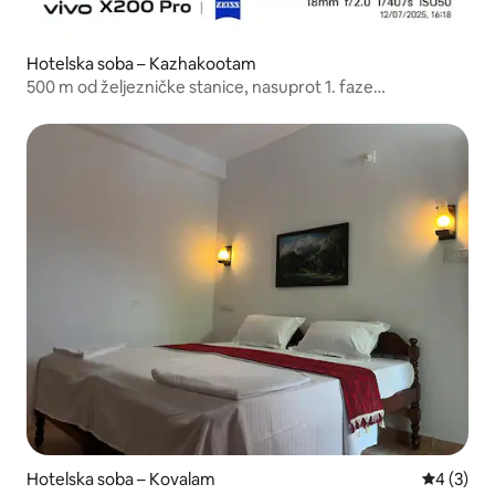
Hotelska soba – Kazhakootam
500 m od željezničke stanice, nasuprot 1. faze
tehnološkog parka
Hotelska soba – Kovalam
Prosječna
4 (3)