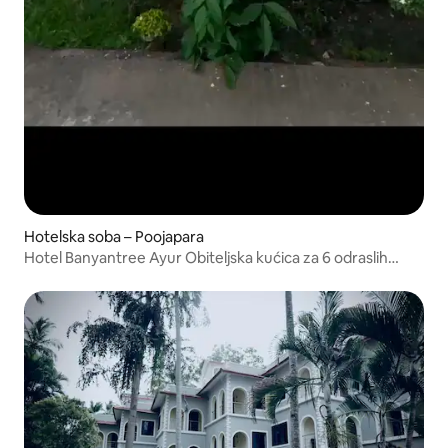
Hotelska soba – Poojapara
Hotel Banyantree Ayur Obiteljska kućica za 6 odraslih
osoba