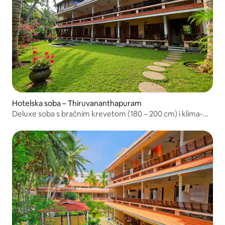
Hotelska soba – Thiruvananthapuram
Deluxe soba s bračnim krevetom (180 – 200 cm) i klima-
uređajem