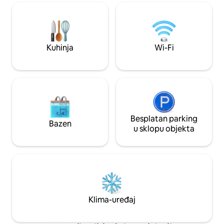
prostoru sa svime
za miran boravak –
zajamčena vrijedno
smještaj kod nas i 
bezbrižnom borav
Kuhinja
Wi-Fi
Besplatan parking
Bazen
u sklopu objekta
Klima-uređaj