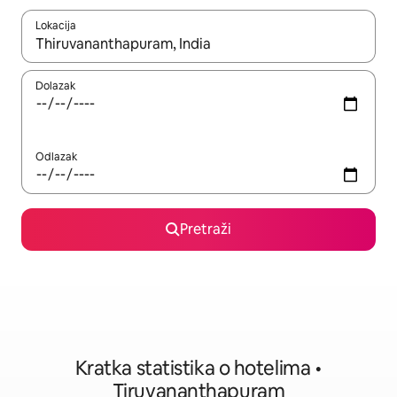
Lokacija
Kada budu dostupni rezultati, moći ćete ih pregledati koristeći
Dolazak
Odlazak
Pretraži
Kratka statistika o hotelima •
Tiruvananthapuram