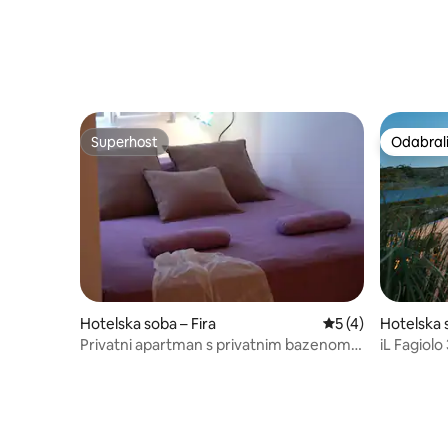
Superhost
Odabrali
Superhost
Odabrali
Hotelska soba – Fira
Prosječna ocjena: 
5 (4)
Hotelska 
Privatni apartman s privatnim bazenom i
iL Fagiolo
predivnim pogledom
blizini Fira