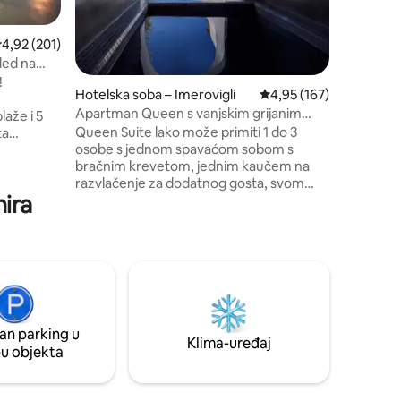
luksuzni
instalacij
rosječna ocjena: 4,92/5, recenzija: 201
4,92 (201)
satelitsku
led na
apartman
!
hidromas
Hotelska soba – Imerovigli
Prosječna ocjena: 4,95/
4,95 (167)
pogled n
Apartman Queen s vanjskim grijanim
aže i 5
bazenom
Queen Suite lako može primiti 1 do 3
ta
osobe s jednom spavaćom sobom s
ršenu
bračnim krevetom, jednim kaučem na
osti.
razvlačenje za dodatnog gosta, svom
ca i
hira
potrebnom opremom za pripremu
o Egejskog
jutarnje kave ili čaja, dnevnog boravka,
išljenom
kupaonice s bračnim tušem, privatnim
namještenim balkonom i vanjskim
 koji traže
grijanim bazenom s pogledom na kalderu
i vulkan. Uživajte u jednostavnom
pristupu popularnim trgovinama i
restoranima iz ovog šarmantnog
an parking u
smještaja.
Klima-uređaj
pu objekta