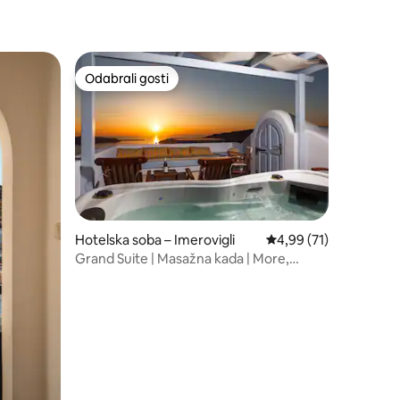
Odabrali gosti
Odabrali gosti
Hotelska soba – Imerovigli
Prosječna ocjena: 4,99
4,99 (71)
Grand Suite | Masažna kada | More,
Caldera i pogled na zalazak sunca