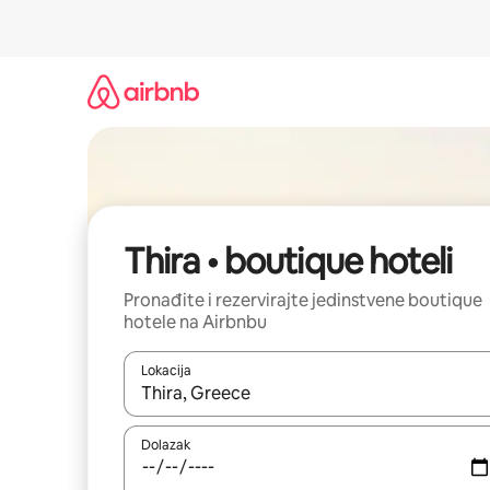
Prijeđi
na
sadržaj
Thira • boutique hoteli
Pronađite i rezervirajte jedinstvene boutique
hotele na Airbnbu
Lokacija
Kada budu dostupni rezultati, moći ćete ih pregle
Dolazak