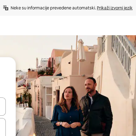
Neke su informacije prevedene automatski. 
Prikaži izvorni jezik
dati koristeći se strelicama prema gore i prema dolje, kao i dodirom i