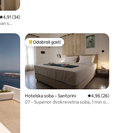
Prosječna ocjena: 4,91/5, recenzija: 34
4,91 (34)
man s
Odabrali gosti
nakom „Odabrali gosti”
Među najviše rangiranima s oznakom „Odabrali gosti”
Hotelska soba – Santorini
Prosječna ocjena: 4,96
4,96 (26)
07 – Superior dvokrevetna soba, 1 min od
plaže Perivolos