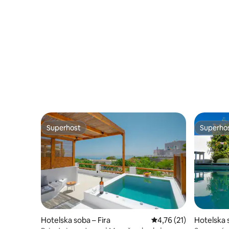
Superhost
Superho
Superhost
Superho
Hotelska soba – Fira
Prosječna ocjena: 4,76
4,76 (21)
Hotelska s