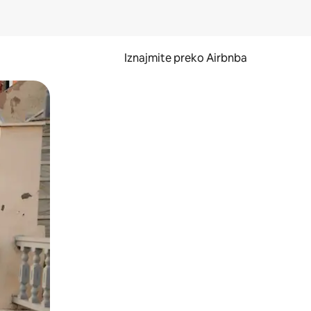
Iznajmite preko Airbnba
li prelaskom prstom po zaslonu.