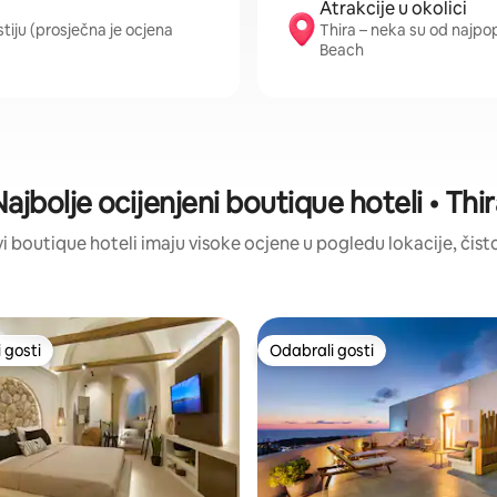
Atrakcije u okolici
stiju (prosječna je ocjena
Thira – neka su od najpo
Beach
ajbolje ocijenjeni boutique hoteli • Thi
ovi boutique hoteli imaju visoke ocjene u pogledu lokacije, čisto
 gosti
Odabrali gosti
 gosti
Odabrali gosti