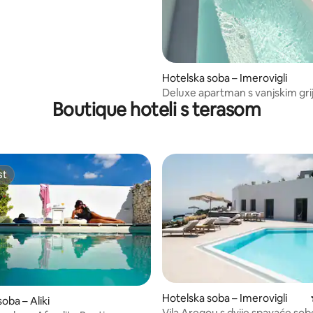
Hotelska soba – Imerovigli
Deluxe apartman s vanjskim gri
Boutique hoteli s terasom
jacuzzijem
st
st
Hotelska soba – Imerovigli
/5, recenzija: 21
oba – Aliki
Vila Aregou s dvije spavaće sobe