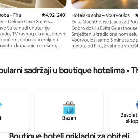
, recenzija: 180
oba – Fira
Prosječna ocjena: 4,92/5, recenzija: 240
4,92 (240)
Hotelska soba – Vourvoulos
P
tes - Deluxe Cave Suite s
Evita Guesthouse |Jacuzzi |Pog
m kadom
more| Besplatno parkiranje
ve Suite nudi unutarnju
Dobro došli u Evita Guesthouse
adu, TV ravnog ekrana, dnevni
Smješten u tradicionalnom selu
s kaučem, dobro opremljenu
Vourvoulos, samo 5 minuta od pl
 privatnu kupaonicu s tušem,
minuta od Fira, živahnog središ
kosu i besplatne toaletne
Santorinija, apartman nudi sav
i sezonski
ravnotežu privatnosti i praktičn
zen, terasu i smještaj s terasom
Uživajte u čarobnom izlasku sun
ularni sadržaji u boutique hotelima • T
m bežičnim internetom. Plaža
pogledu na beskrajno plavetnil
s udaljena je 2,9 km od
mora, u mirnom okruženju osm
 Floria, dok je plaža Monolithos
za opuštanje i udobnost. Idealno za
,9 km od objekta. Najbliža
parove, prijatelje ili male obitelji
ka je Međunarodna zračna luka
elegantan i miran smještaj!
 3,9 km od smještaja.
Besplat
i
Bazen
sklo
Boutique hoteli prikladni za obitelj