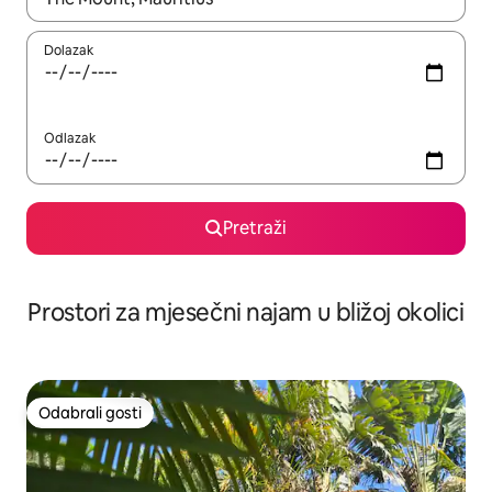
Dolazak
Odlazak
Pretraži
Prostori za mjesečni najam u bližoj okolici
Odabrali gosti
Odabrali gosti