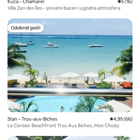
Kuća – Chamarel
Prosječna 
5 (16)
Villa Zen des Îles – privatni bazen i ugodna atmosfera
Odabrali gosti
Odabrali gosti
Stan – Trou-aux-Biches
Prosječna ocje
4,95 (66)
Le Cerisier Beachfront Trou Aux Biches, Mon Choisy