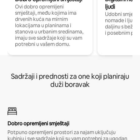
ljudi
Ovi dobro opremljeni
smještaji, među kojima ima
Udobni smještaj
drvenih kuća na mirnim
nomade i ljude 
lokacijama u planinama i
daljinu s bežič
stanova u urbanim sredinama,
i posebnim pro
imaju sve sadržaje koji su vam
potrebni u vašem domu.
Sadržaji i prednosti za one koji planiraju
duži boravak
Dobro opremljeni smještaji
Potpuno opremljeni prostori za najam uključuju
kuhinju i sve sadržaje koji su vam potrebni za ugodan