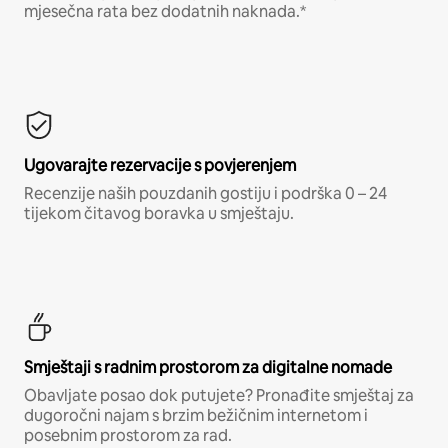
mjesečna rata bez dodatnih naknada.*
Ugovarajte rezervacije s povjerenjem
Recenzije naših pouzdanih gostiju i podrška 0 – 24
tijekom čitavog boravka u smještaju.
Smještaji s radnim prostorom za digitalne nomade
Obavljate posao dok putujete? Pronađite smještaj za
dugoročni najam s brzim bežičnim internetom i
posebnim prostorom za rad.