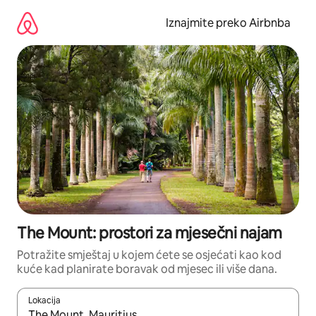
Prijeđi
na
Iznajmite preko Airbnba
sadržaj
The Mount: prostori za mjesečni najam
Potražite smještaj u kojem ćete se osjećati kao kod
kuće kad planirate boravak od mjesec ili više dana.
Lokacija
Kada budu dostupni rezultati, moći ćete ih pregledati koristeći