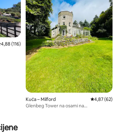
rosječna ocjena: 4,88/5, recenzija: 116
4,88 (116)
Kuća – Milford
Prosječna ocjena: 4,87
4,87 (62)
Glenbeg Tower na osami na
zadivljujućem privatnom imanju
ijene