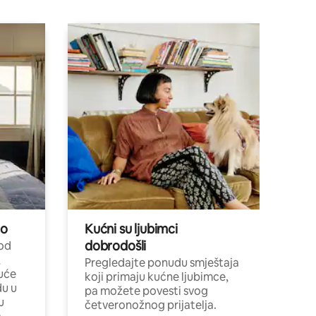
no
Kućni su ljubimci
dobrodošli
 od
,
Pregledajte ponudu smještaja
uće
koji primaju kućne ljubimce,
du u
pa možete povesti svog
u
četveronožnog prijatelja.