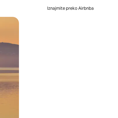
Iznajmite preko Airbnba
li prelaskom prstom po zaslonu.