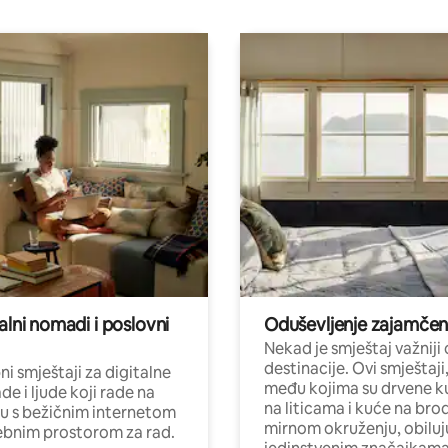
alni nomadi i poslovni
Oduševljenje zajamče
Nekad je smještaj važniji
destinacije. Ovi smještaji
i smještaji za digitalne
među kojima su drvene k
e i ljude koji rade na
na liticama i kuće na bro
nu s bežičnim internetom
mirnom okruženju, obiluj
ebnim prostorom za rad.