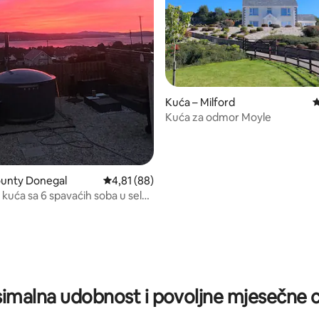
Kuća – Milford
P
Kuća za odmor Moyle
ounty Donegal
Prosječna ocjena: 4,81/5, recenzija: 88
4,81 (88)
 kuća sa 6 spavaćih soba u selu
5, recenzija: 51
imalna udobnost i povoljne mjesečne c