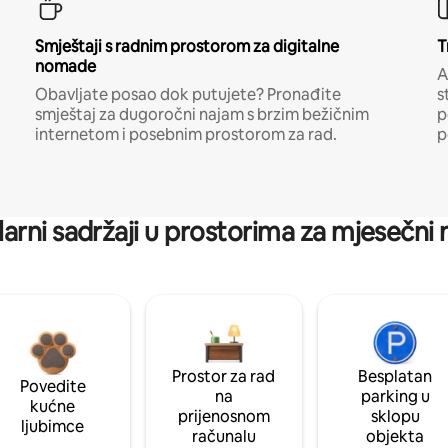
Smještaji s radnim prostorom za digitalne
T
nomade
A
Obavljate posao dok putujete? Pronađite
s
smještaj za dugoročni najam s brzim bežičnim
p
internetom i posebnim prostorom za rad.
p
arni sadržaji u prostorima za mjesečni
Prostor za rad
Besplatan
Povedite
na
parking u
kućne
prijenosnom
sklopu
ljubimce
računalu
objekta