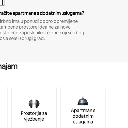
ražite apartmane s dodatnim uslugama?
irbnb ima u ponudi dobro opremljene
tambene prostore idealne za nove i
ostojeće zaposlenike te one koji se zbog
osla sele u drugi grad.
 najam
Apartman s
Prostorija za
dodatnim
vježbanje
uslugama