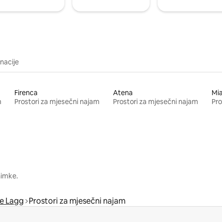
inacije
Firenca
Atena
Mi
m
Prostori za mjesečni najam
Prostori za mjesečni najam
Pro
nimke.
e Lagg
Prostori za mjesečni najam