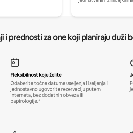
jedinstvenim značajkama
ji i prednosti za one koji planiraju duži 
Fleksibilnost koju želite
J
Odaberite točne datume useljenja i iseljenja i
P
jednostavno ugovorite rezervaciju putem
j
interneta, bez dodatnih obveza ili
papirologije.*