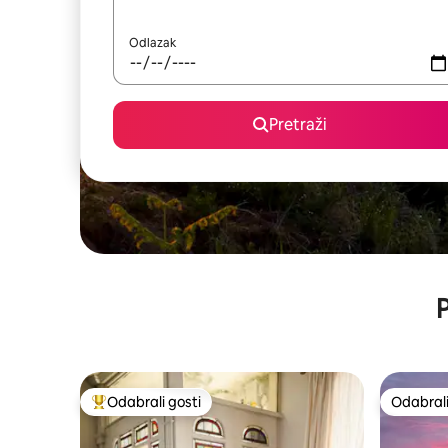
Odlazak
Pretraži
P
Odabrali gosti
Odabrali
Među najviše rangiranima s oznakom „Odabrali gosti”
Odabrali