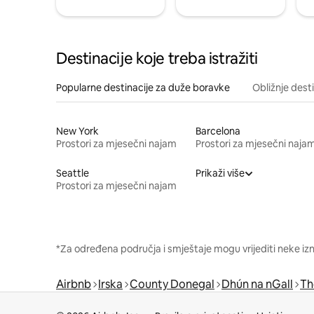
Destinacije koje treba istražiti
Popularne destinacije za duže boravke
Obližnje dest
New York
Barcelona
Prostori za mjesečni najam
Prostori za mjesečni naja
Seattle
Prikaži više
Prostori za mjesečni najam
*Za određena područja i smještaje mogu vrijediti neke iz
Airbnb
Irska
County Donegal
Dhún na nGall
Th