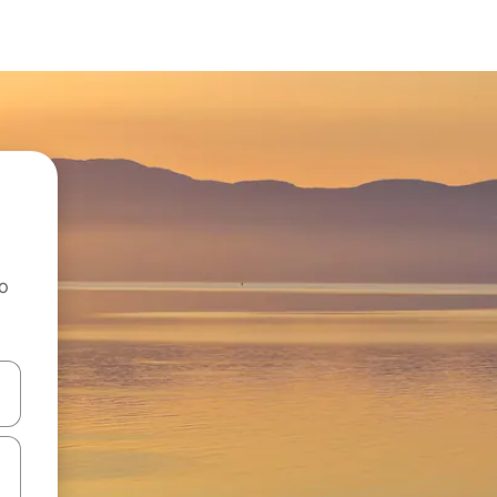
ao
dati koristeći se strelicama prema gore i prema dolje, kao i dodirom i