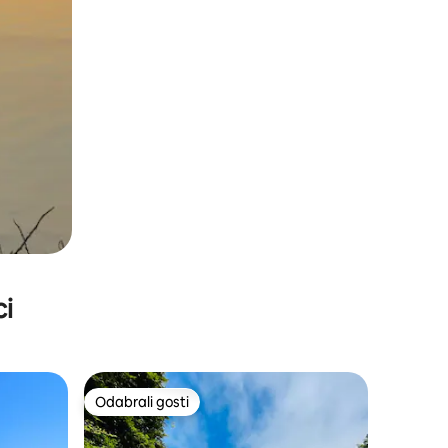
ci
Odabrali gosti
Odabrali gosti