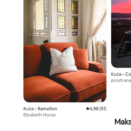
Kuća – C
prostrana
Kerrykeel
Kuća – Ramelton
Prosječna ocjena: 4,98/
4,98 (51)
Elizabeth House
Maks