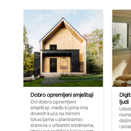
Dobro opremljeni smještaji
Digit
ljudi
Ovi dobro opremljeni
smještaji, među kojima ima
Udobn
drvenih kuća na mirnim
nomad
lokacijama u planinama i
dalji
stanova u urbanim sredinama,
i pos