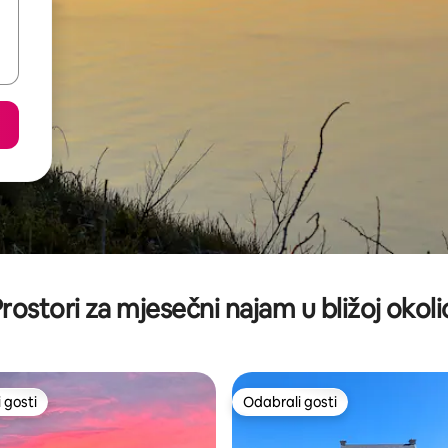
rostori za mjesečni najam u bližoj okoli
 gosti
Odabrali gosti
 gosti
Odabrali gosti