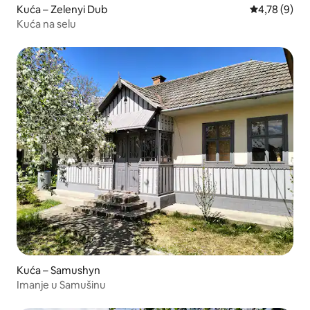
Kuća – Zelenyi Dub
Prosječna ocj
4,78 (9)
Kuća na selu
Kuća – Samushyn
Imanje u Samušinu