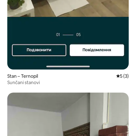
Stan – Ternopil
Prosječna
5 (3)
Sunčani stanovi