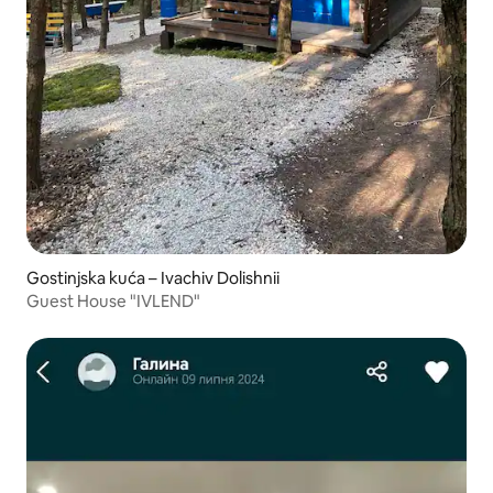
Gostinjska kuća – Ivachiv Dolishnii
Guest House "IVLEND"