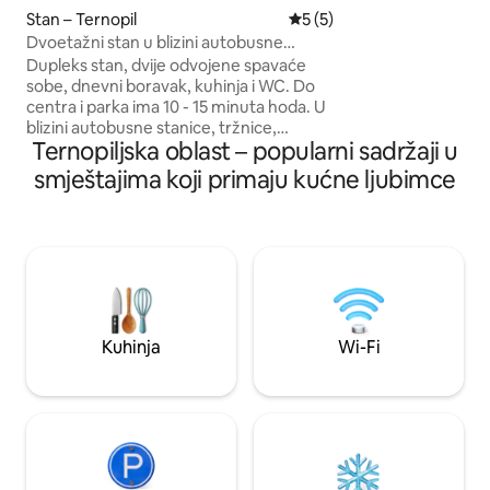
TV, brzi WI-FI, peri
Stan – Ternopil
Prosječna ocjena: 5/5, rece
5 (5)
sušilicom, hladnjak
Dvoetažni stan u blizini autobusne
električno kuhalo 
stanice
Dupleks stan, dvije odvojene spavaće
pećnica, sušilo za
sobe, dnevni boravak, kuhinja i WC. Do
posteljina, komplet
centra i parka ima 10 - 15 minuta hoda. U
Postoje 2+1 mjesta
blizini autobusne stanice, tržnice,
krevet i krevet za
Ternopiljska oblast – popularni sadržaji u
supermarketa. U spavaćoj sobi u
kuhinji.
prizemlju nalazi se bračni krevet na
smještajima koji primaju kućne ljubimce
izvlačenje. Na drugom katu nalazi se
veliki bračni krevet i zaseban krevet za
jednu osobu. Svijetla dnevna soba s
pametnim televizorom za slobodno
vrijeme, udobnom sofom i foteljama.
Brzi internet. Kuhinja ima sve što vam je
potrebno za pripremu hrane. Uvijek ima
tople vode, perilice rublja i sušila za kosu.
Kuhinja
Wi-Fi
Automobil možete ostaviti u dvorištu.