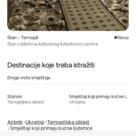
Stan – Ternopil
Novi smješ
Novo
Stan u blizini autobusnog kolodvora i centra
Destinacije koje treba istražiti
Druge vrste smještaja
Stanovi
Smještaji koji primaju kućne ljubimce
Ternopiljska oblast
Ukrajina
Airbnb
Ukrajina
Ternopiljska oblast
Smještaji koji primaju kućne ljubimce