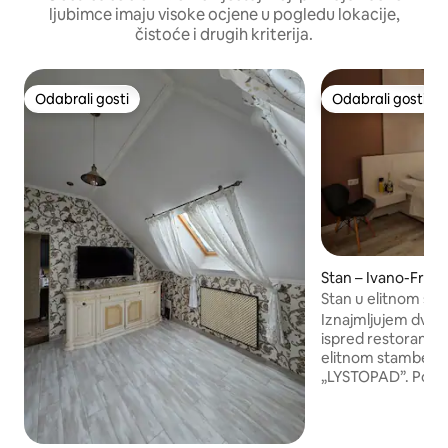
ljubimce imaju visoke ocjene u pogledu lokacije,
čistoće i drugih kriterija.
Odabrali gosti
Odabrali gosti
Odabrali gosti
Odabrali gosti
Stan – Ivano-Frank
Stan u elitnom s
LYSTOPAD u blizini
Iznajmljujem dvos
ispred restorana 
elitnom stamben
„LYSTOPAD”. Pojedi
uređaj u svakoj pros
kupaonici. Apartma
kućanske aparate, 