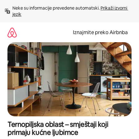
Prijeđi
Neke su informacije prevedene automatski. 
Prikaži izvorni 
na
jezik
sadržaj
Iznajmite preko Airbnba
Ternopiljska oblast – smještaji koji
primaju kućne ljubimce