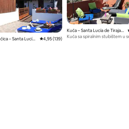
Kuća – Santa Lucía de Tirajan
a
Kuća sa spiralnim stubištem u s
ćica – Santa Lucía
Prosječna ocjena: 4,95/5, recenzija: 139
4,95 (139)
Lucije
na
5, recenzija: 23