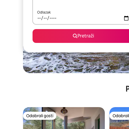
Odlazak
Pretraži
P
Odabrali gosti
Odabrali
Odabrali gosti
Odabrali