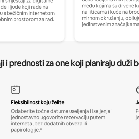
i smještaji za digitalne
među kojima su drvene k
e i ljude koji rade na
na liticama i kuće na bro
nu s bežičnim internetom
mirnom okruženju, obiluj
ebnim prostorom za rad.
jedinstvenim značajkama
ji i prednosti za one koji planiraju duži 
Fleksibilnost koju želite
J
Odaberite točne datume useljenja i iseljenja i
P
jednostavno ugovorite rezervaciju putem
j
interneta, bez dodatnih obveza ili
papirologije.*