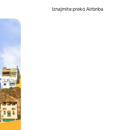
Iznajmite preko Airbnba
li prelaskom prstom po zaslonu.