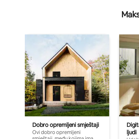
Maks
Dobro opremljeni smještaji
Digit
ljudi
Ovi dobro opremljeni
smještaji, među kojima ima