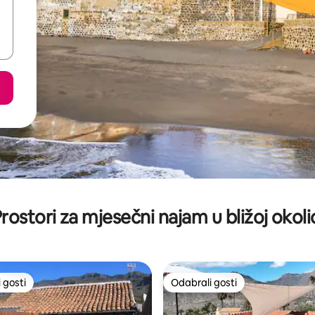
rostori za mjesečni najam u bližoj okoli
 gosti
Odabrali gosti
 gosti
Odabrali gosti