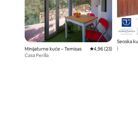
Seoska ku
de Tiraja
j
Minijaturne kuće – Temisas
Prosječna ocjena: 4,96/
4,96 (23)
Casa Perilla