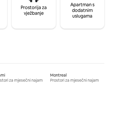
Apartman s
Prostorija za
dodatnim
vježbanje
uslugama
ami
Montreal
stori za mjesečni najam
Prostori za mjesečni najam