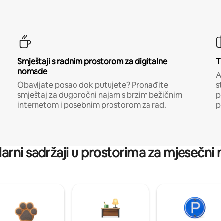
Smještaji s radnim prostorom za digitalne
T
nomade
A
Obavljate posao dok putujete? Pronađite
s
smještaj za dugoročni najam s brzim bežičnim
p
internetom i posebnim prostorom za rad.
p
arni sadržaji u prostorima za mjesečni