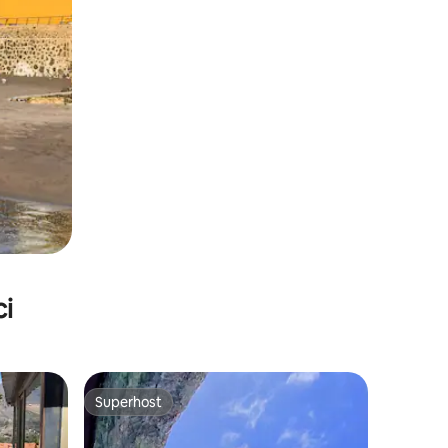
ci
Superhost
Superhost