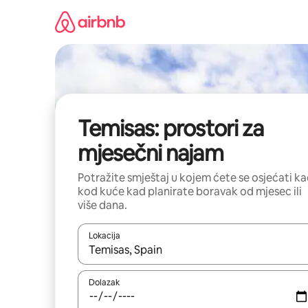
Prijeđi
na
sadržaj
Temisas: prostori za
mjesečni najam
Potražite smještaj u kojem ćete se osjećati k
kod kuće kad planirate boravak od mjesec ili
više dana.
Lokacija
Kada budu dostupni rezultati, moći ćete ih pregle
Dolazak