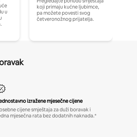
Pregledajte ponudu smještaja
uće
koji primaju kućne ljubimce,
du u
pa možete povesti svog
u
četveronožnog prijatelja.
.
boravak
ednostavno izražene mjesečne cijene
osebne cijene smještaja za duži boravak i
edna mjesečna rata bez dodatnih naknada.*