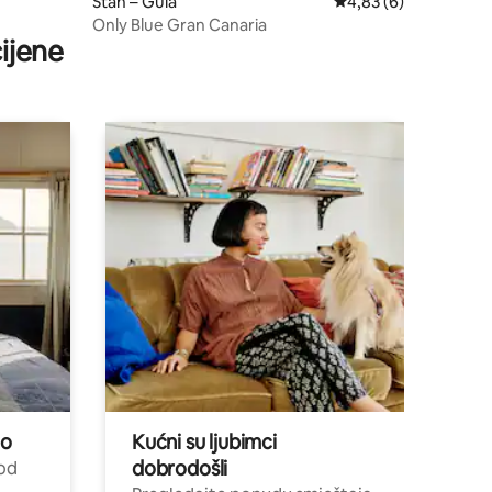
Stan – Guía
Prosječna ocjena: 4,8
4,83 (6)
Only Blue Gran Canaria
ijene
no
Kućni su ljubimci
dobrodošli
 od
,