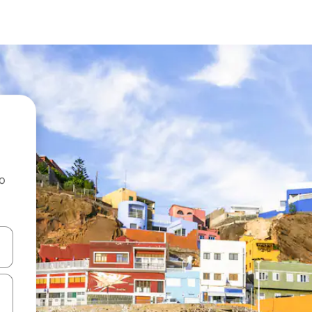
ao
dati koristeći se strelicama prema gore i prema dolje, kao i dodirom i