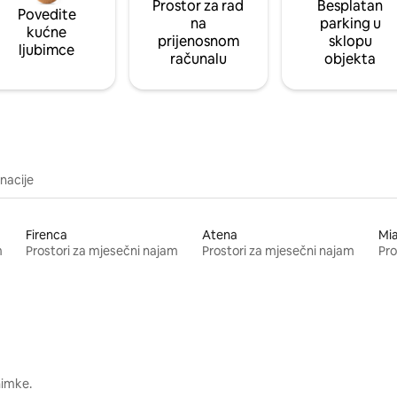
Prostor za rad
Besplatan
Povedite
na
parking u
kućne
prijenosnom
sklopu
ljubimce
računalu
objekta
inacije
Firenca
Atena
Mi
m
Prostori za mjesečni najam
Prostori za mjesečni najam
Pro
nimke.