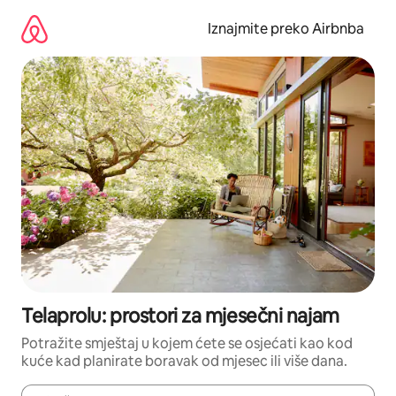
Prijeđi
na
Iznajmite preko Airbnba
sadržaj
Telaprolu: prostori za mjesečni najam
Potražite smještaj u kojem ćete se osjećati kao kod
kuće kad planirate boravak od mjesec ili više dana.