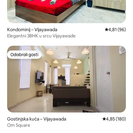
Kondominij – Vijayawada
Prosječna ocje
4,81 (96)
Elegantni 3BHK u srcu Vijayawade
Odabrali gosti
Odabrali gosti
Gostinjska kuća – Vijayawada
Prosječna ocjen
4,85 (180)
Om Square