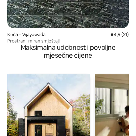
Kuća – Vijayawada
Prosječna oc
4,9 (21)
Prostran i miran smještaj!
Maksimalna udobnost i povoljne
mjesečne cijene