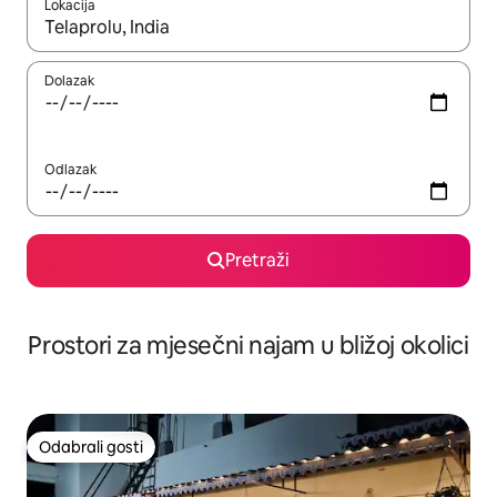
Lokacija
Kada budu dostupni rezultati, moći ćete ih pregledati koristeći
Dolazak
Odlazak
Pretraži
Prostori za mjesečni najam u bližoj okolici
Odabrali gosti
Odabrali gosti