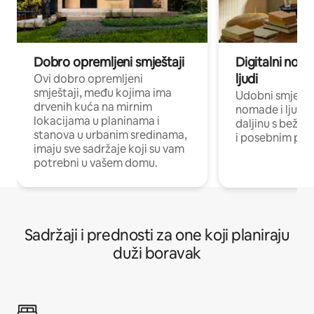
Dobro opremljeni smještaji
Digitalni noma
ljudi
Ovi dobro opremljeni
smještaji, među kojima ima
Udobni smještaj
drvenih kuća na mirnim
nomade i ljude 
lokacijama u planinama i
daljinu s bežič
stanova u urbanim sredinama,
i posebnim pro
imaju sve sadržaje koji su vam
potrebni u vašem domu.
Sadržaji i prednosti za one koji planiraju
duži boravak