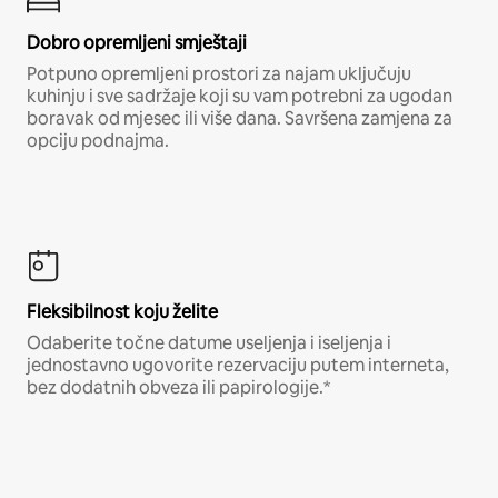
Dobro opremljeni smještaji
Potpuno opremljeni prostori za najam uključuju
kuhinju i sve sadržaje koji su vam potrebni za ugodan
boravak od mjesec ili više dana. Savršena zamjena za
opciju podnajma.
Fleksibilnost koju želite
Odaberite točne datume useljenja i iseljenja i
jednostavno ugovorite rezervaciju putem interneta,
bez dodatnih obveza ili papirologije.*