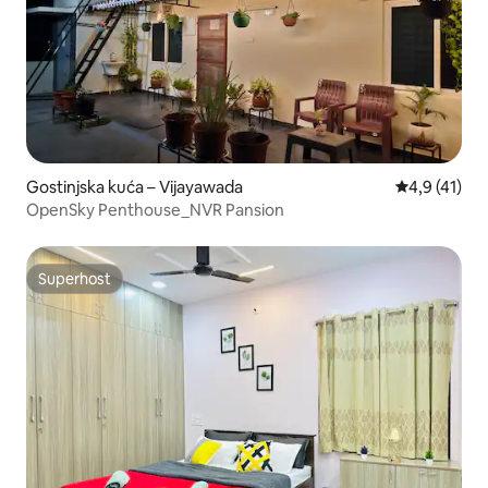
Gostinjska kuća – Vijayawada
Prosječna oc
4,9 (41)
OpenSky Penthouse_NVR Pansion
Superhost
Superhost