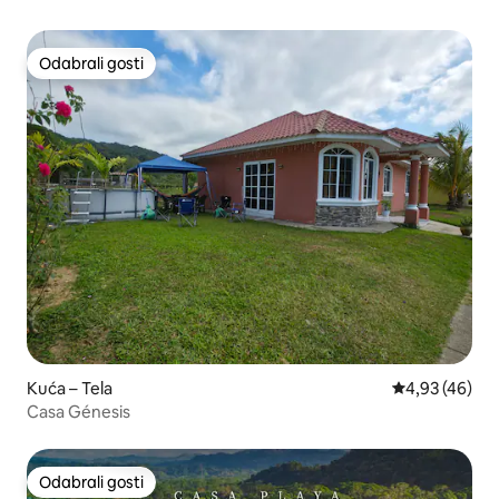
Odabrali gosti
Odabrali gosti
Kuća – Tela
Prosječna ocje
4,93 (46)
Casa Génesis
Odabrali gosti
Odabrali gosti