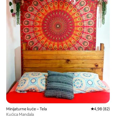
Minijaturne kuće – Tela
Prosječna ocje
4,98 (82)
Kućica Mandala