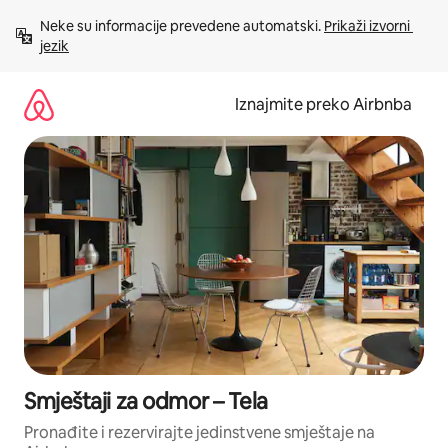
Prijeđi
Neke su informacije prevedene automatski. 
Prikaži izvorni 
na
jezik
sadržaj
Iznajmite preko Airbnba
Smještaji za odmor – Tela
Pronađite i rezervirajte jedinstvene smještaje na