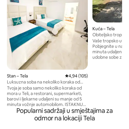
Kuća – Tela
Obiteljsko tropsko
plaže – Tela
Vaše tropsko utočiš
Pobjegnite u našu 
minuta udaljena od
udobne sobe za 8 
prirodom Izvrsno z
odmore vikend ✔
prijatelja vožnje 
Stan – Tela
Prosječna ocjena: 4,94/5, recenz
4,94 (105)
Svidjet će vam se:
Luksuzna soba na nekoliko koraka od
površine ❄ Klima-u
plaže | Atlantis5
Tvoja je soba samo nekoliko koraka od
Jednostavan 🚗 dol
mora u Teli, a restorani, supermarketi,
parkiralište (4) op
barovi i ljekarne udaljeni su manje od 5
blizini plaža, supe
minuta vožnje automobilom. ISTAKNUTE
restorana Tihi pr
Popularni sadržaji u smještajima za
POGODNOSTI: - Smart TV, klima-uređaj i
uživati u hondurs
topla voda - Privatno parkiralište -
odmor na lokaciji Tela
Pomoć 24 sata dnevno, 7 dana u tjednu,
uz osoblje na licu mjesta - Pomoćna