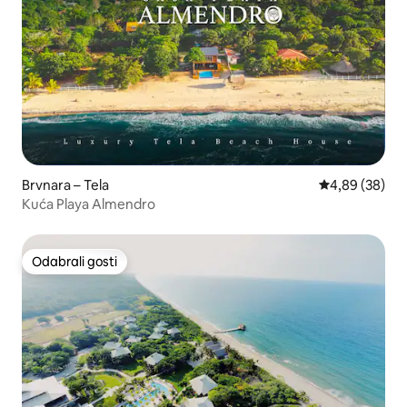
Brvnara – Tela
Prosječna ocje
4,89 (38)
Kuća Playa Almendro
Odabrali gosti
Odabrali gosti