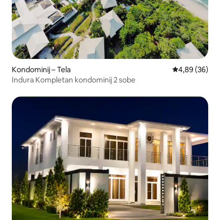
Kondominij – Tela
Prosječna ocje
4,89 (36)
Indura Kompletan kondominij 2 sobe