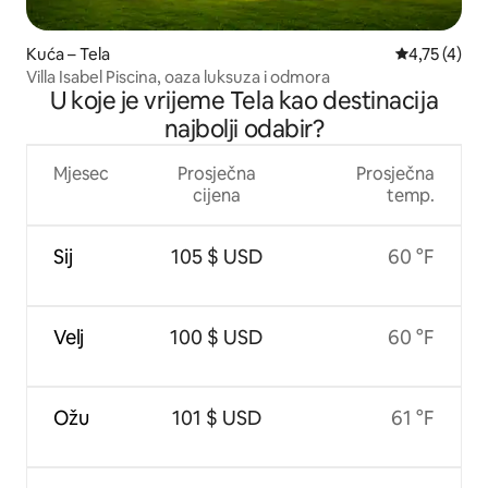
Kuća – Tela
Prosječna oc
4,75 (4)
Villa Isabel Piscina, oaza luksuza i odmora
U koje je vrijeme Tela kao destinacija
najbolji odabir?
Mjesec
Prosječna
Prosječna
cijena
temp.
Sij
105 $ USD
60 °F
Velj
100 $ USD
60 °F
Ožu
101 $ USD
61 °F