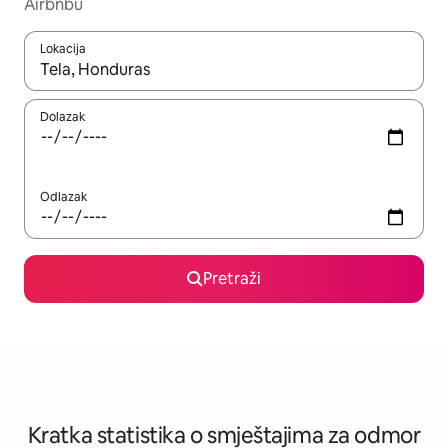
Airbnbu
Lokacija
Kada budu dostupni rezultati, moći ćete ih pregledati koristeći
Dolazak
Odlazak
Pretraži
Kratka statistika o smještajima za odmor