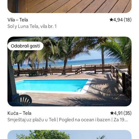
Vila – Tela
Prosječna ocje
4,94 (18)
Sol y Luna Tela, vila br. 1
Odabrali gosti
Odabrali gosti
Kuća – Tela
Prosječna ocje
4,91 (35)
Smještaj uz plažu u Teli | Pogled na ocean i bazen | Za 19
osoba