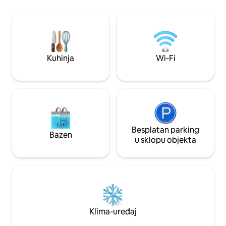
elektrana za osnovne usluge tijekom
prekida napajanja, koja vam pruža veću
udobnost i mir tijekom vašeg boravka
Smješten u Atlantis Villagesu, jednom od
smještaja s najboljim ocjenama gostiju na
tom području.
Kuhinja
Wi-Fi
Besplatan parking
Bazen
u sklopu objekta
Klima-uređaj