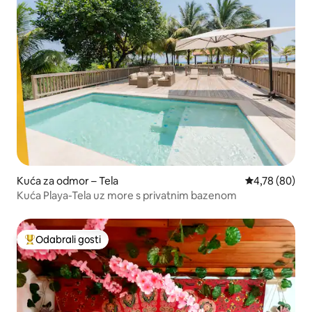
Kuća za odmor – Tela
Prosječna ocje
4,78 (80)
Kuća Playa-Tela uz more s privatnim bazenom
Odabrali gosti
Među najviše rangiranima s oznakom „Odabrali gosti”