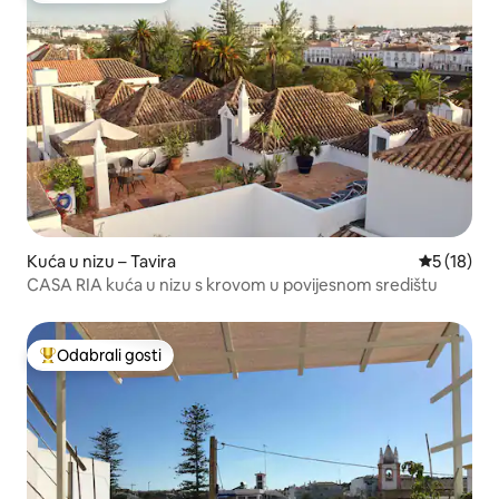
Kuća u nizu – Tavira
Prosječna 
5 (18)
CASA RIA kuća u nizu s krovom u povijesnom središtu
Odabrali gosti
Među najviše rangiranima s oznakom „Odabrali gosti”