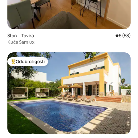
Stan – Tavira
Prosječna o
5 (58)
Kuća Samlux
Odabrali gosti
Među najviše rangiranima s oznakom „Odabrali gosti”