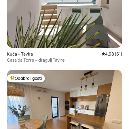
Kuća – Tavira
Prosječna ocje
4,98 (61)
Casa da Torre – dragulj Tavire
Odabrali gosti
Među najviše rangiranima s oznakom „Odabrali gosti”