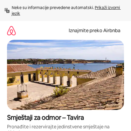
Prijeđi
Neke su informacije prevedene automatski. 
Prikaži izvorni 
na
jezik
sadržaj
Iznajmite preko Airbnba
Smještaji za odmor – Tavira
Pronađite i rezervirajte jedinstvene smještaje na