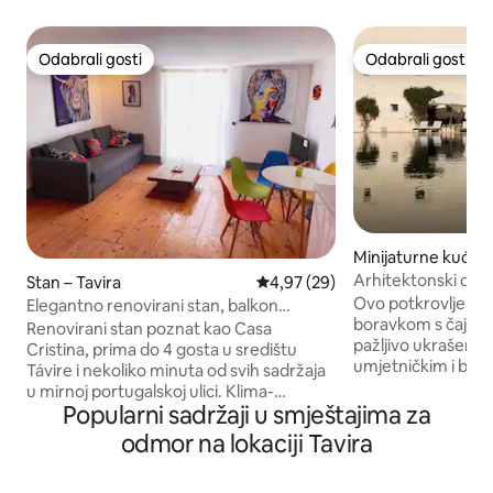
Odabrali gosti
Odabrali gosti
Odabrali gosti
Odabrali gosti
Minijaturne kuće –
Arhitektonski drag
Stan – Tavira
Prosječna ocjena: 4,97/5, recenz
4,97 (29)
samostanu – Tavir
Ovo potkrovlje s 
Elegantno renovirani stan, balkon
boravkom s čajnom
balkon, u centru Tavire
Renovirani stan poznat kao Casa
pažljivo ukrašen l
Cristina, prima do 4 gosta u središtu
umjetničkim i be
Távire i nekoliko minuta od svih sadržaja
dizajnerskim namje
u mirnoj portugalskoj ulici. Klima-
personalizirano kak
Popularni sadržaji u smještajima za
uređaj/grijanje i brzi Wi-Fi s optičkim
kod kuće. Toje sa
vlaknima. Salon i blagovaonica s
odmor na lokaciji Tavira
centra grada Tavi
balkonom s pogledom na tipičnu
tržnice i u blizini s
popločanu portugalsku ulicu. Veliki kauč
Formosa. Uživajte i u divovskom bazenu