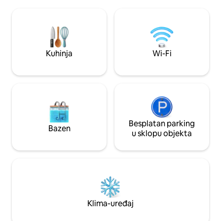
na razvlačenje. Dobro opremljena
u kojem možete sati
kuhinja, perilica za rublje, aparat za kavu,
Airbnb je jedina pl
toster, kuhalo za vodu, mikrovalna
objavljujem svoj s
pećnica, električna ploča za kuhanje.
boravak mogao pri
Odvojena spavaća soba i kućni ogrtači,
željama:)
sušilo za kosu/ravnala. Kupaonica s
Kuhinja
Wi-Fi
umivaonikom i umivaonikom, velika tuš-
kabina.
Besplatan parking
Bazen
u sklopu objekta
Klima-uređaj