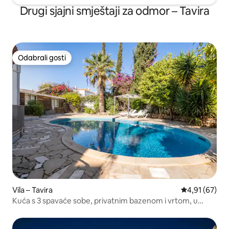
Drugi sjajni smještaji za odmor – Tavira
Odabrali gosti
Odabrali gosti
Vila – Tavira
Prosječna ocje
4,91 (67)
Kuća s 3 spavaće sobe, privatnim bazenom i vrtom, u
središtu Tavire