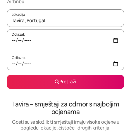
Airbnbu
Lokacija
Kada budu dostupni rezultati, moći ćete ih pregledati koristeći
Dolazak
Odlazak
Pretraži
Tavira – smještaji za odmor s najboljim
ocjenama
Gosti su se složili: ti smještaji imaju visoke ocjene u
pogledu lokacije, čistoće i drugih kriterija.