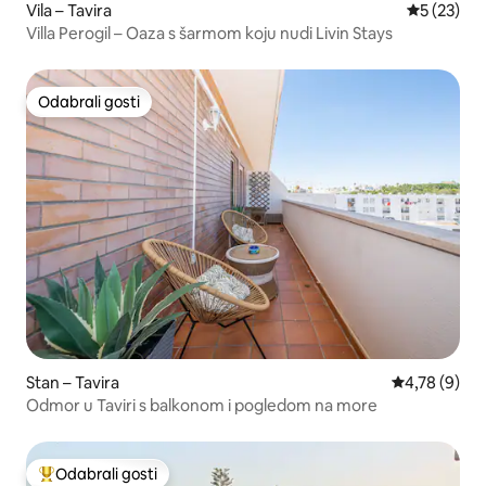
Vila – Tavira
Prosječna 
5 (23)
Villa Perogil – Oaza s šarmom koju nudi Livin Stays
Odabrali gosti
Odabrali gosti
Stan – Tavira
Prosječna ocj
4,78 (9)
Odmor u Taviri s balkonom i pogledom na more
Odabrali gosti
Među najviše rangiranima s oznakom „Odabrali gosti”