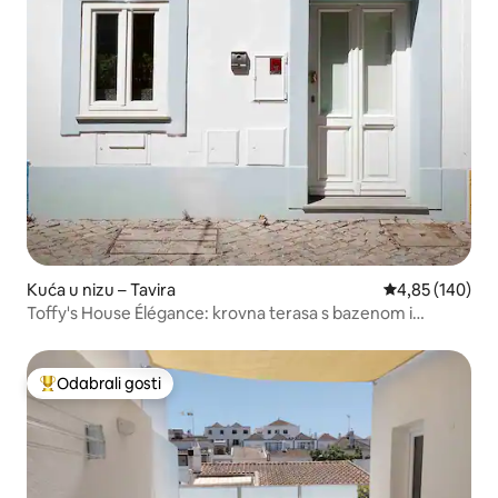
Kuća u nizu – Tavira
Prosječna ocjen
4,85 (140)
Toffy's House Élégance: krovna terasa s bazenom i
pogledom na grad
Odabrali gosti
Među najviše rangiranima s oznakom „Odabrali gosti”