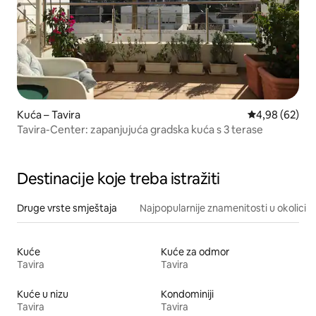
Kuća – Tavira
Prosječna ocje
4,98 (62)
Tavira-Center: zapanjujuća gradska kuća s 3 terase
Destinacije koje treba istražiti
Druge vrste smještaja
Najpopularnije znamenitosti u okolici
Kuće
Kuće za odmor
Tavira
Tavira
Kuće u nizu
Kondominiji
Tavira
Tavira