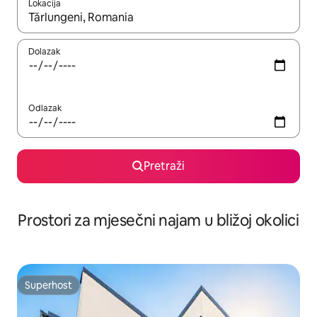
Lokacija
Kada budu dostupni rezultati, moći ćete ih pregledati koristeći
Dolazak
Odlazak
Pretraži
Prostori za mjesečni najam u bližoj okolici
Superhost
Superhost