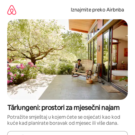
Prijeđi
na
Iznajmite preko Airbnba
sadržaj
Tărlungeni: prostori za mjesečni najam
Potražite smještaj u kojem ćete se osjećati kao kod
kuće kad planirate boravak od mjesec ili više dana.