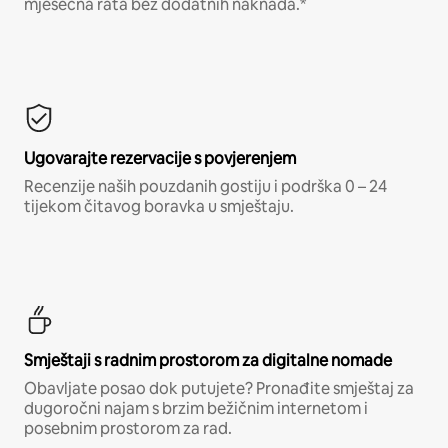
mjesečna rata bez dodatnih naknada.*
Ugovarajte rezervacije s povjerenjem
Recenzije naših pouzdanih gostiju i podrška 0 – 24
tijekom čitavog boravka u smještaju.
Smještaji s radnim prostorom za digitalne nomade
Obavljate posao dok putujete? Pronađite smještaj za
dugoročni najam s brzim bežičnim internetom i
posebnim prostorom za rad.