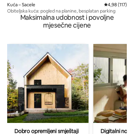
Kuća – Sacele
Prosječna ocjen
4,98 (117)
Obiteljska kuća: pogled na planine, besplatan parking
Maksimalna udobnost i povoljne
mjesečne cijene
Dobro opremljeni smještaji
Digitalni noma