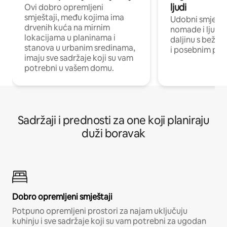
ljudi
Ovi dobro opremljeni
smještaji, među kojima ima
Udobni smještaj
drvenih kuća na mirnim
nomade i ljude 
lokacijama u planinama i
daljinu s bežič
stanova u urbanim sredinama,
i posebnim pro
imaju sve sadržaje koji su vam
potrebni u vašem domu.
Sadržaji i prednosti za one koji planiraju
duži boravak
Dobro opremljeni smještaji
Potpuno opremljeni prostori za najam uključuju
kuhinju i sve sadržaje koji su vam potrebni za ugodan