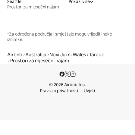
Seattle
Prikaži više
Prostori za mjesečni najam
*Za određena područja i smještaje mogu vrijediti neke
iznimke.
Airbnb
Australija
Novi Južni Wales
Tarago
Prostori za mjesečni najam
© 2026 Airbnb, Inc.
Pravila o privatnosti
Uvjeti