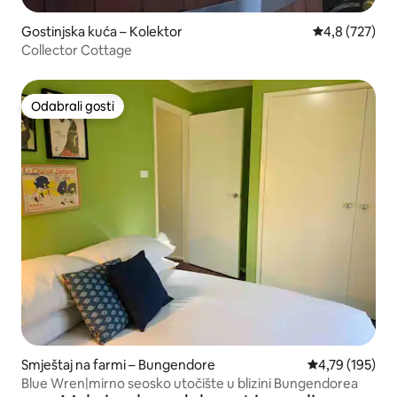
Gostinjska kuća – Kolektor
Prosječna ocje
4,8 (727)
Collector Cottage
Odabrali gosti
Odabrali gosti
Smještaj na farmi – Bungendore
Prosječna ocjen
4,79 (195)
Blue Wren|mirno seosko utočište u blizini Bungendorea