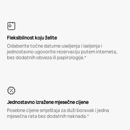
Fleksibilnost koju želite
Odaberite točne datume useljenja i iseljenja i
jednostavno ugovorite rezervaciju putem interneta,
bez dodatnih obveza ili papirologije.*
Jednostavno izražene mjesečne cijene
Posebne cijene smještaja za duži boravak i jedna
mjesečna rata bez dodatnih naknada.*