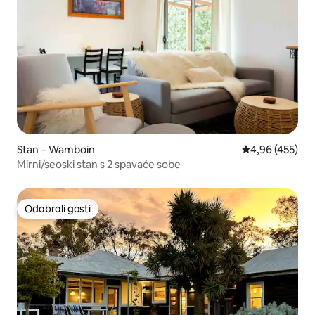
Stan – Wamboin
Prosječna ocjen
4,96 (455)
Mirni/seoski stan s 2 spavaće sobe
Odabrali gosti
Odabrali gosti