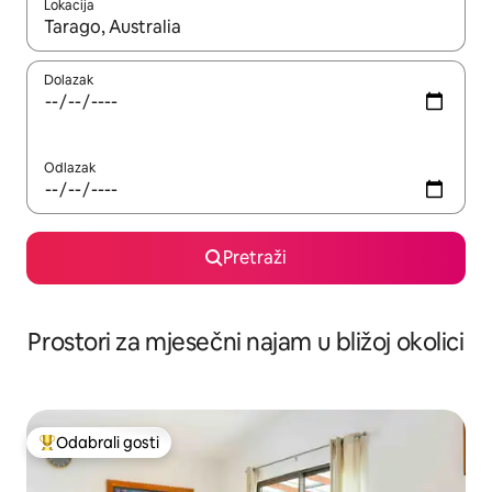
Lokacija
Kada budu dostupni rezultati, moći ćete ih pregledati koristeći
Dolazak
Odlazak
Pretraži
Prostori za mjesečni najam u bližoj okolici
Odabrali gosti
Među najviše rangiranima s oznakom „Odabrali gosti”