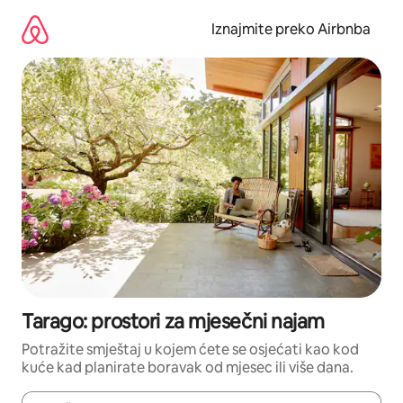
Prijeđi
na
Iznajmite preko Airbnba
sadržaj
Tarago: prostori za mjesečni najam
Potražite smještaj u kojem ćete se osjećati kao kod
kuće kad planirate boravak od mjesec ili više dana.