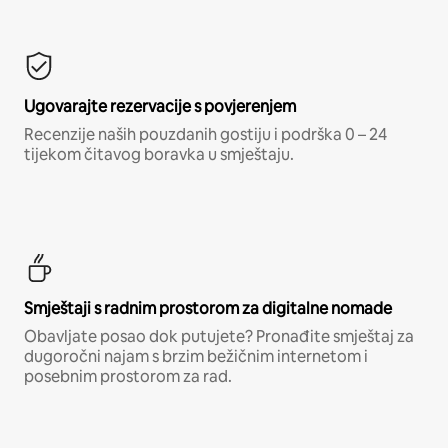
Ugovarajte rezervacije s povjerenjem
Recenzije naših pouzdanih gostiju i podrška 0 – 24
tijekom čitavog boravka u smještaju.
Smještaji s radnim prostorom za digitalne nomade
Obavljate posao dok putujete? Pronađite smještaj za
dugoročni najam s brzim bežičnim internetom i
posebnim prostorom za rad.