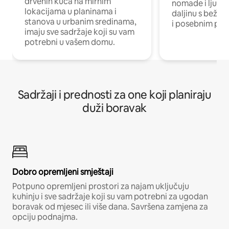
drvenih kuća na mirnim
nomade i ljude 
lokacijama u planinama i
daljinu s bežič
stanova u urbanim sredinama,
i posebnim pro
imaju sve sadržaje koji su vam
potrebni u vašem domu.
Sadržaji i prednosti za one koji planiraju
duži boravak
Dobro opremljeni smještaji
Potpuno opremljeni prostori za najam uključuju
kuhinju i sve sadržaje koji su vam potrebni za ugodan
boravak od mjesec ili više dana. Savršena zamjena za
opciju podnajma.