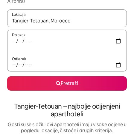
Airbnbu
Lokacija
Kada budu dostupni rezultati, moći ćete ih pregledati koristeći
Dolazak
Odlazak
Pretraži
Tangier-Tetouan – najbolje ocijenjeni
aparthoteli
Gosti su se složili: ovi aparthoteli imaju visoke ocjene u
pogledu lokacije, čistoće i drugih kriterija.