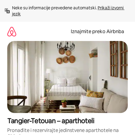
Prijeđi
Neke su informacije prevedene automatski. 
Prikaži izvorni 
na
jezik
sadržaj
Iznajmite preko Airbnba
Tangier-Tetouan – aparthoteli
Pronađite i rezervirajte jedinstvene aparthotele na