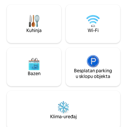
uređaj, bazen. Siguran hotel s 24-satnom
ovaj apartman bli
zaštitom. Posteljina i ručnici za tuširanje
odmor! Recepcija 
su dostupni. Udaljenost: Tanger 78 km,
automobil. Napom
Tetouan 16 km, Martil 7 km, M'diq 5 km U
zahtijeva bazen ot
blizini restorana i Sredozemnog mora.
sedam, a zatvoren 
Kuhinja
Wi-Fi
Besplatan parking
Bazen
u sklopu objekta
Klima-uređaj