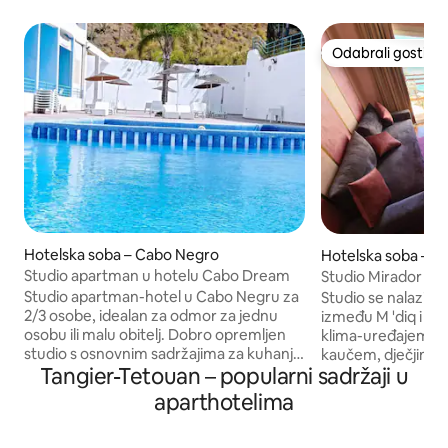
Odabrali gosti
Odabrali gosti
Hotelska soba – Cabo Negro
Hotelska soba – M'
Studio apartman u hotelu Cabo Dream
Studio Mirador s 
Negro-Martilu
Studio apartman-hotel u Cabo Negru za
Studio se nalazi na
2/3 osobe, idealan za odmor za jednu
između M 'diq i C
osobu ili malu obitelj. Dobro opremljen
klima-uređajem, 
studio s osnovnim sadržajima za kuhanje
kaučem, dječjim 
Tangier-Tetouan – popularni sadržaji u
i čajnom kuhinjom, bračnim krevetom
kuhinjom, opreml
(180 – 220 cm) i sofom na razvlačenje.
om, Wi-Fi mrežom
aparthotelima
Privatna kupaonica, veliki balkon s
panoramskim pogl
pogledom na mirno okruženje. Klima-
planine. 5 minuta od