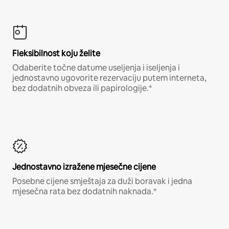
Fleksibilnost koju želite
Odaberite točne datume useljenja i iseljenja i
jednostavno ugovorite rezervaciju putem interneta,
bez dodatnih obveza ili papirologije.*
Jednostavno izražene mjesečne cijene
Posebne cijene smještaja za duži boravak i jedna
mjesečna rata bez dodatnih naknada.*