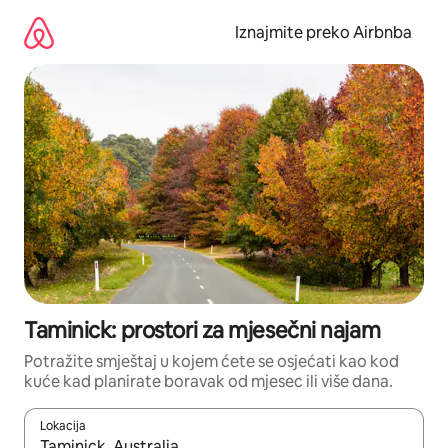
Prijeđi
na
Iznajmite preko Airbnba
sadržaj
Taminick: prostori za mjesečni najam
Potražite smještaj u kojem ćete se osjećati kao kod
kuće kad planirate boravak od mjesec ili više dana.
Lokacija
Kada budu dostupni rezultati, moći ćete ih pregledati koristeći