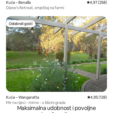
Kuća – Benalla
Prosječna ocjen
4,97 (258)
Diane's Retreat, smještaj na farmi
Odabrali gosti
Odabrali gosti
Kuća – Wangaratta
Prosječna ocjen
4,95 (128)
Mir na rijeci - mirno - u blizini grada
Maksimalna udobnost i povoljne