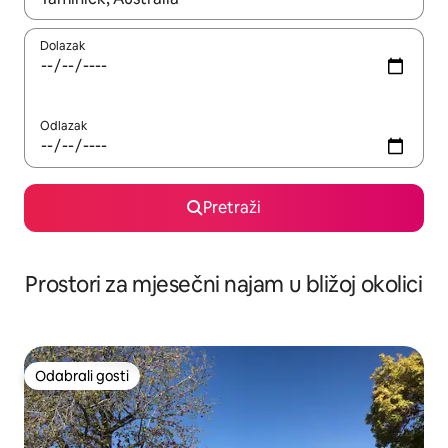
Dolazak
Odlazak
Pretraži
Prostori za mjesečni najam u bližoj okolici
Odabrali gosti
Odabrali gosti