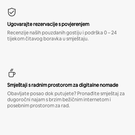
Ugovarajte rezervacije s povjerenjem
Recenzije naših pouzdanih gostiju i podrška 0 – 24
tijekom čitavog boravka u smještaju.
Smještaji s radnim prostorom za digitalne nomade
Obavljate posao dok putujete? Pronađite smještaj za
dugoročni najam s brzim bežičnim internetom i
posebnim prostorom za rad.