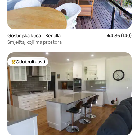
Gostinjska kuća – Benalla
Prosječna ocjen
4,86 (140)
Smještaj koji ima prostora
Odabrali gosti
Među najviše rangiranima s oznakom „Odabrali gosti”