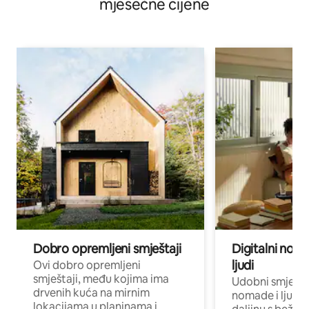
mjesečne cijene
Dobro opremljeni smještaji
Digitalni noma
ljudi
Ovi dobro opremljeni
smještaji, među kojima ima
Udobni smještaj
drvenih kuća na mirnim
nomade i ljude 
lokacijama u planinama i