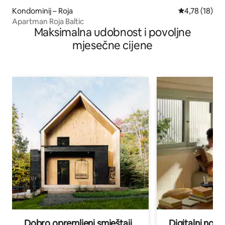
Kondominij – Roja
Prosječna ocje
4,78 (18)
Apartman Roja Baltic
Maksimalna udobnost i povoljne
mjesečne cijene
Dobro opremljeni smještaji
Digitalni noma