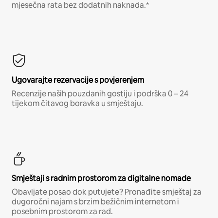
mjesečna rata bez dodatnih naknada.*
Ugovarajte rezervacije s povjerenjem
Recenzije naših pouzdanih gostiju i podrška 0 – 24
tijekom čitavog boravka u smještaju.
Smještaji s radnim prostorom za digitalne nomade
Obavljate posao dok putujete? Pronađite smještaj za
dugoročni najam s brzim bežičnim internetom i
posebnim prostorom za rad.