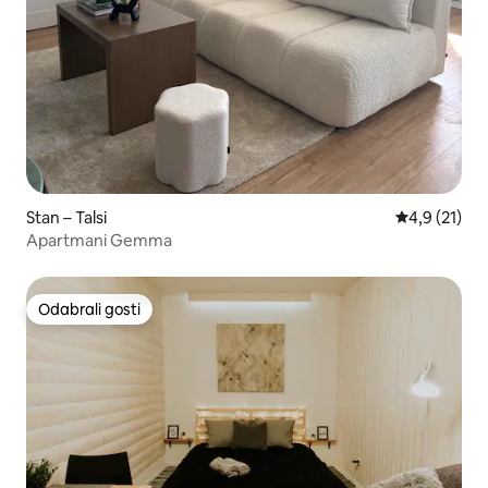
Stan – Talsi
Prosječna oc
4,9 (21)
Apartmani Gemma
Odabrali gosti
Odabrali gosti