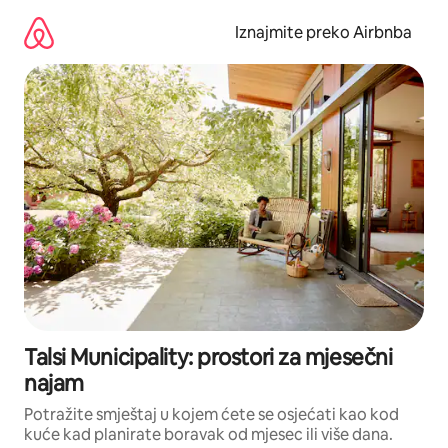
Prijeđi
na
Iznajmite preko Airbnba
sadržaj
Talsi Municipality: prostori za mjesečni
najam
Potražite smještaj u kojem ćete se osjećati kao kod
kuće kad planirate boravak od mjesec ili više dana.