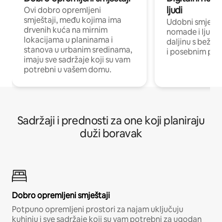
ljudi
Ovi dobro opremljeni
smještaji, među kojima ima
Udobni smještaj
drvenih kuća na mirnim
nomade i ljude 
lokacijama u planinama i
daljinu s bežič
stanova u urbanim sredinama,
i posebnim pro
imaju sve sadržaje koji su vam
potrebni u vašem domu.
Sadržaji i prednosti za one koji planiraju
duži boravak
Dobro opremljeni smještaji
Potpuno opremljeni prostori za najam uključuju
kuhinju i sve sadržaje koji su vam potrebni za ugodan