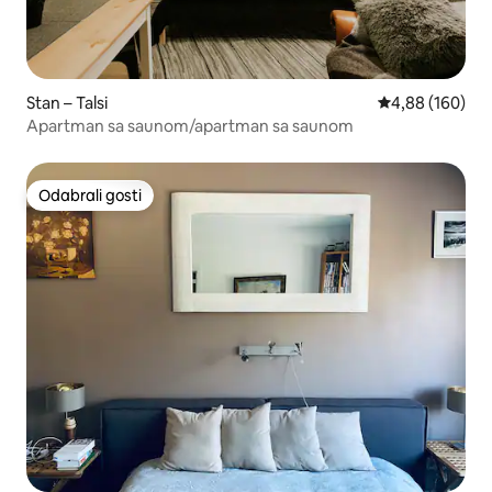
Stan – Talsi
Prosječna ocjen
4,88 (160)
Apartman sa saunom/apartman sa saunom
Odabrali gosti
Odabrali gosti