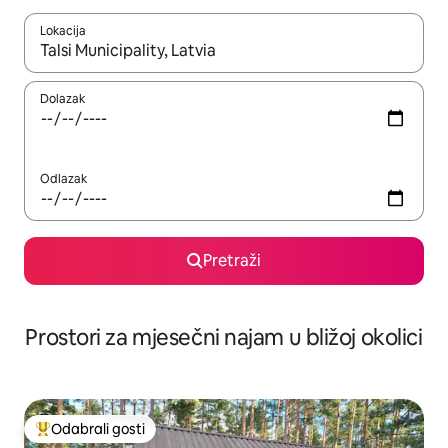
Lokacija
Kada budu dostupni rezultati, moći ćete ih pregledati koristeći
Dolazak
Odlazak
Pretraži
Prostori za mjesečni najam u bližoj okolici
Odabrali gosti
Među najviše rangiranima s oznakom „Odabrali gosti”