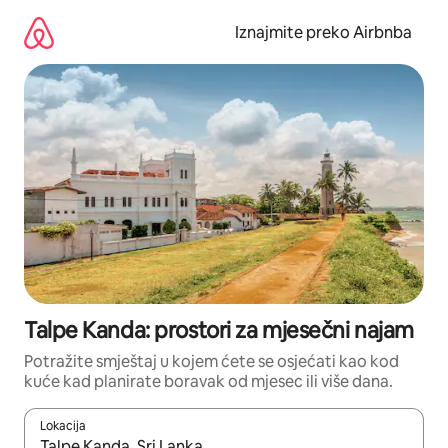
Prijeđi
na
Iznajmite preko Airbnba
sadržaj
Talpe Kanda: prostori za mjesečni najam
Potražite smještaj u kojem ćete se osjećati kao kod
kuće kad planirate boravak od mjesec ili više dana.
Lokacija
Kada budu dostupni rezultati, moći ćete ih pregledati koristeći