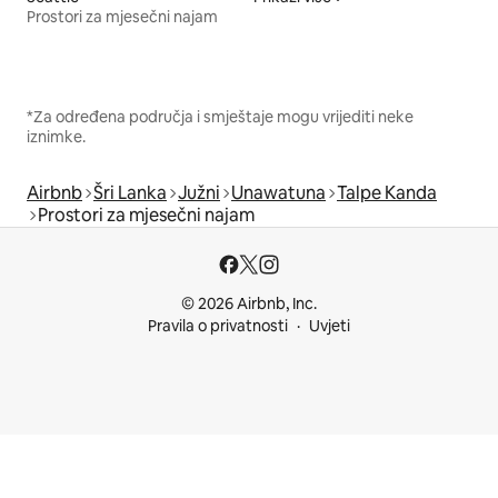
Prostori za mjesečni najam
*Za određena područja i smještaje mogu vrijediti neke
iznimke.
Airbnb
Šri Lanka
Južni
Unawatuna
Talpe Kanda
Prostori za mjesečni najam
© 2026 Airbnb, Inc.
Pravila o privatnosti
Uvjeti