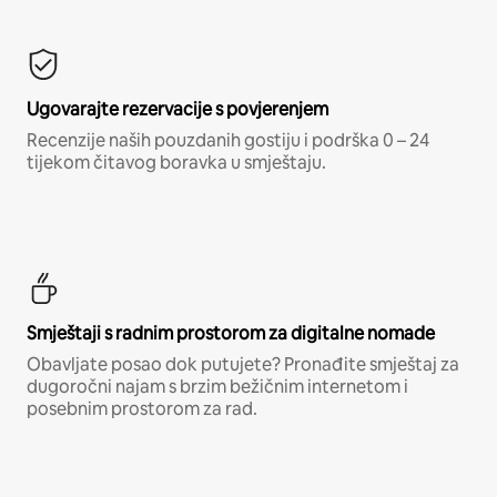
Ugovarajte rezervacije s povjerenjem
Recenzije naših pouzdanih gostiju i podrška 0 – 24
tijekom čitavog boravka u smještaju.
Smještaji s radnim prostorom za digitalne nomade
Obavljate posao dok putujete? Pronađite smještaj za
dugoročni najam s brzim bežičnim internetom i
posebnim prostorom za rad.