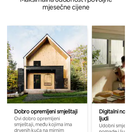
mjesečne cijene
Dobro opremljeni smještaji
Digitalni noma
ljudi
Ovi dobro opremljeni
smještaji, među kojima ima
Udobni smještaj
drvenih kuća na mirnim
nomade i ljude 