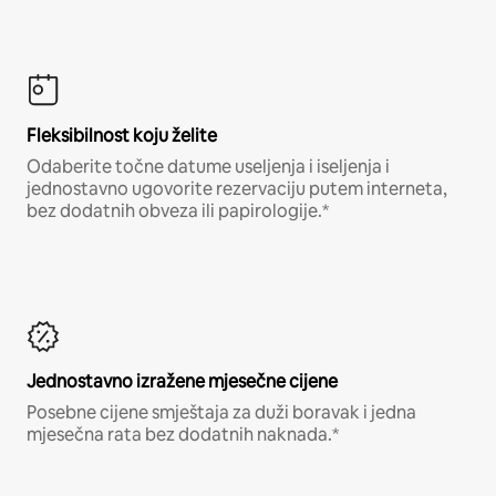
Fleksibilnost koju želite
Odaberite točne datume useljenja i iseljenja i
jednostavno ugovorite rezervaciju putem interneta,
bez dodatnih obveza ili papirologije.*
Jednostavno izražene mjesečne cijene
Posebne cijene smještaja za duži boravak i jedna
mjesečna rata bez dodatnih naknada.*