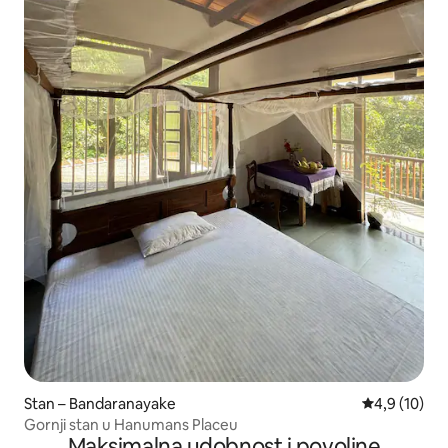
Stan – Bandaranayake
Prosječna ocj
4,9 (10)
Gornji stan u Hanumans Placeu
Maksimalna udobnost i povoljne