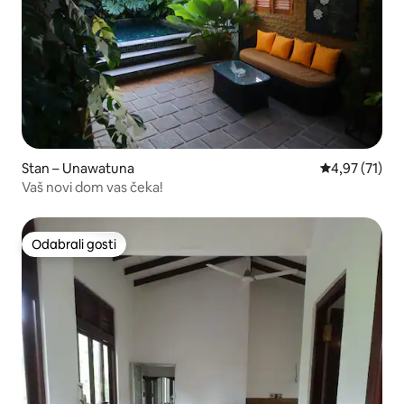
Stan – Unawatuna
Prosječna ocje
4,97 (71)
Vaš novi dom vas čeka!
Odabrali gosti
Odabrali gosti