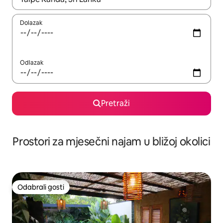
Dolazak
Odlazak
Pretraži
Prostori za mjesečni najam u bližoj okolici
Odabrali gosti
Odabrali gosti