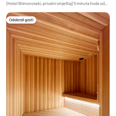
[Hotel Shimonoseki, privatni smještaj] 5 minuta hoda od
stanice Shimonoseki | Maksimalno 12 osoba, 120 m² | Cijeli
objekt za obitelj ili grupu
Odabrali gosti
Odabrali gosti