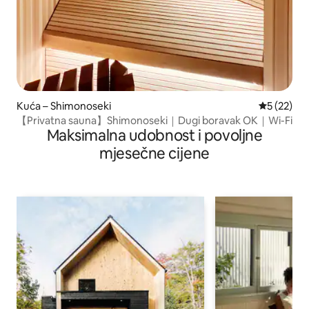
Kuća – Shimonoseki
Prosječna 
5 (22)
【Privatna sauna】Shimonoseki｜Dugi boravak OK｜Wi-Fi
Maksimalna udobnost i povoljne
mjesečne cijene