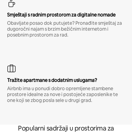
Smještaji s radnim prostorom za digitalne nomade
Obavljate posao dok putujete? Pronađite smještaj za
dugoročni najam s brzim bežičnim internetom i
posebnim prostorom za rad.
Tražite apartmane s dodatnim uslugama?
Airbnb ima u ponudi dobro opremljene stambene
prostore idealne za nove i postojeće zaposlenike te
one koji se zbog posla sele u drugi grad.
Popularni sadržaji u prostorima za