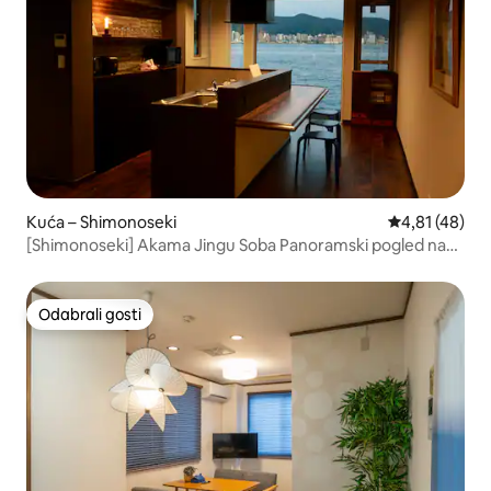
Kuća – Shimonoseki
Prosječna ocje
4,81 (48)
[Shimonoseki] Akama Jingu Soba Panoramski pogled na
tjesnac Kanmon. Kuća više razine
Odabrali gosti
Odabrali gosti