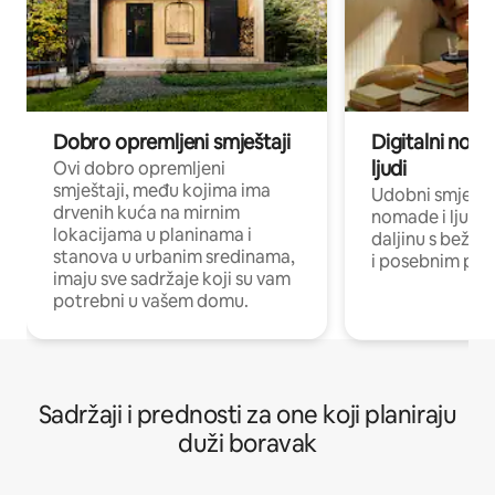
Dobro opremljeni smještaji
Digitalni noma
ljudi
Ovi dobro opremljeni
smještaji, među kojima ima
Udobni smještaj
drvenih kuća na mirnim
nomade i ljude 
lokacijama u planinama i
daljinu s bežič
stanova u urbanim sredinama,
i posebnim pro
imaju sve sadržaje koji su vam
potrebni u vašem domu.
Sadržaji i prednosti za one koji planiraju
duži boravak