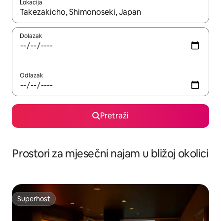
Lokacija
Kada budu dostupni rezultati, moći ćete ih pregledati koristeći
Dolazak
Odlazak
Pretraži
Prostori za mjesečni najam u bližoj okolici
Superhost
Superhost