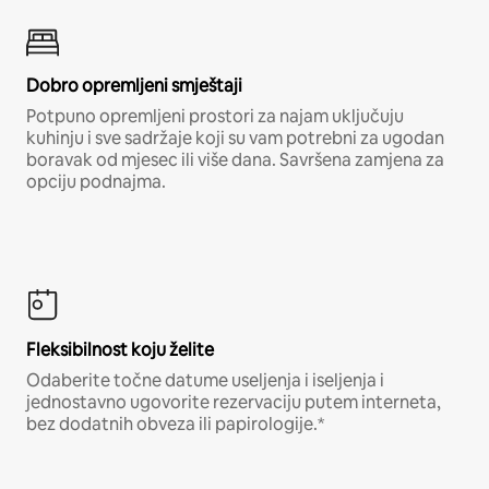
Dobro opremljeni smještaji
Potpuno opremljeni prostori za najam uključuju
kuhinju i sve sadržaje koji su vam potrebni za ugodan
boravak od mjesec ili više dana. Savršena zamjena za
opciju podnajma.
Fleksibilnost koju želite
Odaberite točne datume useljenja i iseljenja i
jednostavno ugovorite rezervaciju putem interneta,
bez dodatnih obveza ili papirologije.*