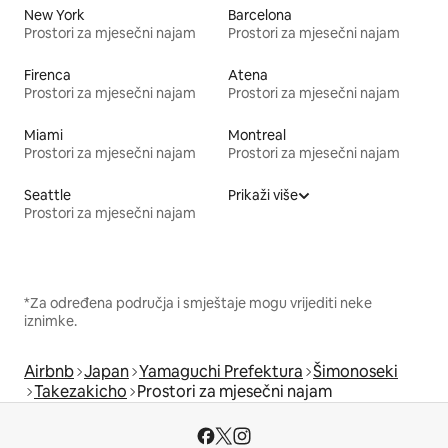
New York
Barcelona
Prostori za mjesečni najam
Prostori za mjesečni najam
Firenca
Atena
Prostori za mjesečni najam
Prostori za mjesečni najam
Miami
Montreal
Prostori za mjesečni najam
Prostori za mjesečni najam
Seattle
Prikaži više
Prostori za mjesečni najam
*Za određena područja i smještaje mogu vrijediti neke
iznimke.
Airbnb
Japan
Yamaguchi Prefektura
Šimonoseki
Takezakicho
Prostori za mjesečni najam