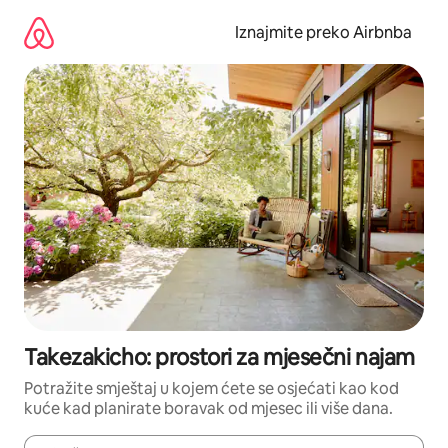
Prijeđi
na
Iznajmite preko Airbnba
sadržaj
Takezakicho: prostori za mjesečni najam
Potražite smještaj u kojem ćete se osjećati kao kod
kuće kad planirate boravak od mjesec ili više dana.