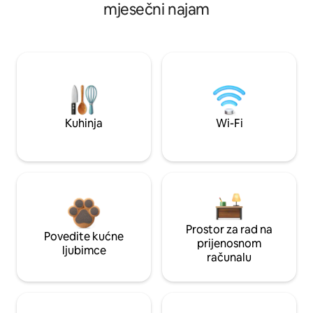
mjesečni najam
Kuhinja
Wi-Fi
Prostor za rad na
Povedite kućne
prijenosnom
ljubimce
računalu