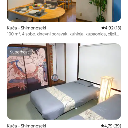
Kuća – Shimonoseki
Prosječna ocje
4,92 (13)
100 m², 4 sobe, dnevni boravak, kuhinja, kupaonica, cijeli
prostor / maks. 8 osoba / obližnje znamenitosti
Superhost
Superhost
Kuća – Shimonoseki
Prosječna ocje
4,79 (39)