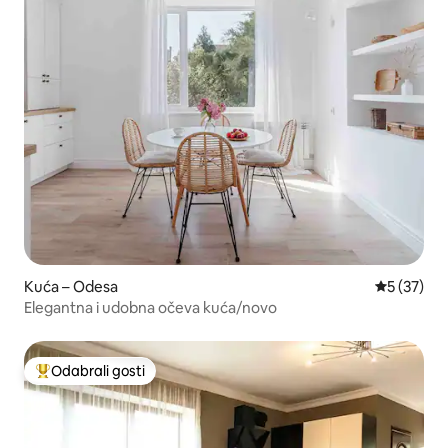
Kuća – Odesa
Prosječna 
5 (37)
Elegantna i udobna očeva kuća/novo
Odabrali gosti
Među najviše rangiranima s oznakom „Odabrali gosti”