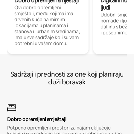
Dobro opremljeni smještaji
Digitalni noma
ljudi
Ovi dobro opremljeni
smještaji, među kojima ima
Udobni smještaj
drvenih kuća na mirnim
nomade i ljude 
lokacijama u planinama i
daljinu s bežič
stanova u urbanim sredinama,
i posebnim pro
imaju sve sadržaje koji su vam
potrebni u vašem domu.
Sadržaji i prednosti za one koji planiraju
duži boravak
Dobro opremljeni smještaji
Potpuno opremljeni prostori za najam uključuju
kuhinju i sve sadržaje koji su vam potrebni za ugodan