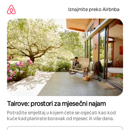
Prijeđi
na
Iznajmite preko Airbnba
sadržaj
Tairove: prostori za mjesečni najam
Potražite smještaj u kojem ćete se osjećati kao kod
kuće kad planirate boravak od mjesec ili više dana.