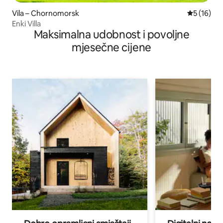
Vila – Chornomorsk
Prosječna 
5 (16)
Enki Villa
Maksimalna udobnost i povoljne
mjesečne cijene