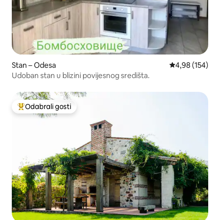
Stan – Odesa
Prosječna ocjen
4,98 (154)
Udoban stan u blizini povijesnog središta.
Odabrali gosti
Među najviše rangiranima s oznakom „Odabrali gosti”