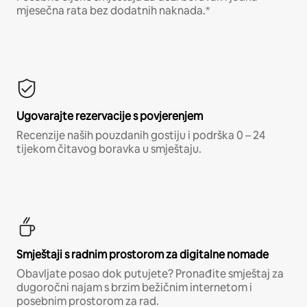
mjesečna rata bez dodatnih naknada.*
Ugovarajte rezervacije s povjerenjem
Recenzije naših pouzdanih gostiju i podrška 0 – 24
tijekom čitavog boravka u smještaju.
Smještaji s radnim prostorom za digitalne nomade
Obavljate posao dok putujete? Pronađite smještaj za
dugoročni najam s brzim bežičnim internetom i
posebnim prostorom za rad.