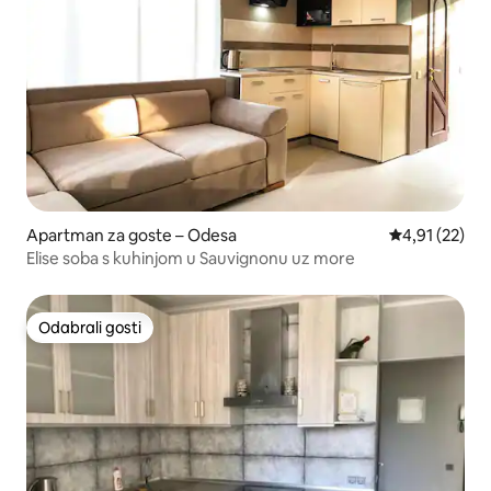
Apartman za goste – Odesa
Prosječna ocje
4,91 (22)
Elise soba s kuhinjom u Sauvignonu uz more
Odabrali gosti
Odabrali gosti