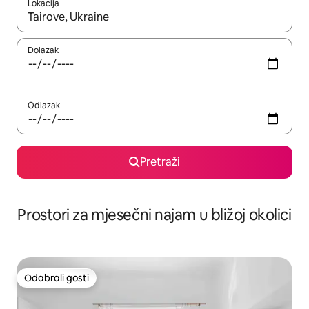
Lokacija
Kada budu dostupni rezultati, moći ćete ih pregledati koristeći
Dolazak
Odlazak
Pretraži
Prostori za mjesečni najam u bližoj okolici
Odabrali gosti
Odabrali gosti