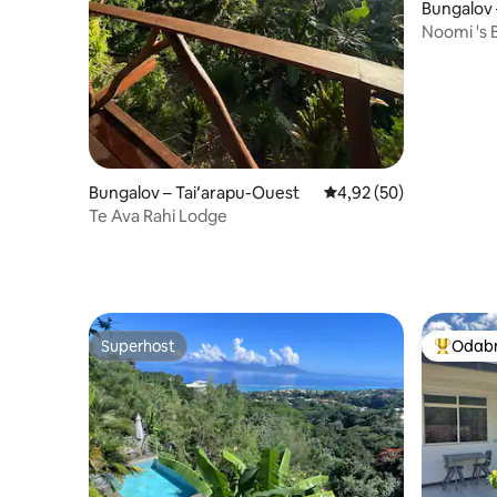
Bungalov 
Noomi 's 
plaže Tah
Bungalov – Taiʻarapu-Ouest
Prosječna ocjena: 4,92/
4,92 (50)
Te Ava Rahi Lodge
Superhost
Odabra
Superhost
Među naj