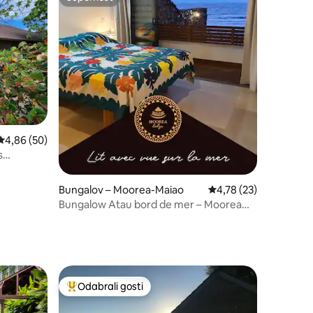
Superhost
Prosječna ocjena: 4,86/5, recenzija: 50
4,86 (50)
s
Bungalov – Moorea-Maiao
Prosječna ocjena: 4,78
4,78 (23)
Bungalow Atau bord de mer – Moorea
Lodge Tema'e
Odabrali gosti
Među najviše rangiranima s oznakom „Odabrali gosti”