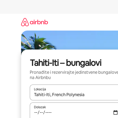
Prijeđi
na
sadržaj
Tahiti-Iti – bungalovi
Pronađite i rezervirajte jedinstvene bungalov
na Airbnbu
Lokacija
Kada budu dostupni rezultati, moći ćete ih pregle
Dolazak