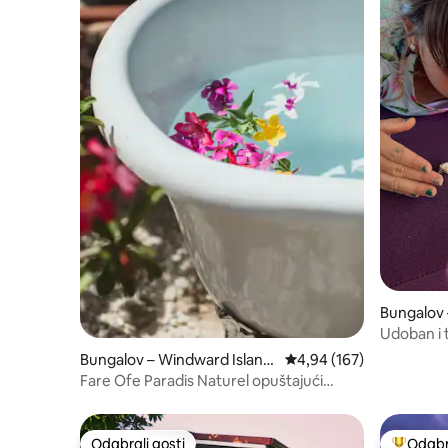
Bungalov 
Udoban i
Bungalov – Windward Island
Prosječna ocjena: 4,94/5
4,94 (167)
s
Fare Ofe Paradis Naturel opuštajući
boravak
Odabrali gosti
Odabra