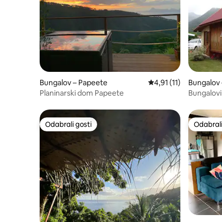
Bungalov – Papeete
Prosječna ocjena: 4,91
4,91 (11)
Bungalov 
Planinarski dom Papeete
Bungalovi
Odabrali gosti
Odabrali
Odabrali gosti
Odabrali