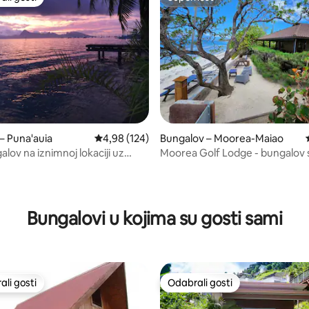
više rangiranima s oznakom „Odabrali gosti”
Superhost
, recenzija: 141
– Puna'auia
Prosječna ocjena: 4,98/5, recenzija: 124
4,98 (124)
Bungalov – Moorea-Maiao
alov na iznimnoj lokaciji uz
Moorea Golf Lodge - bungalov 
pogledom na more
Bungalovi u kojima su gosti sami
li gosti
Odabrali gosti
više rangiranima s oznakom „Odabrali gosti”
Odabrali gosti