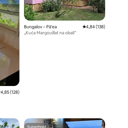
Bungalov – Pā'ea
Prosječna ocjena: 4,84/
4,84 (138)
„Kuća Margouillat na obali”
rosječna ocjena: 4,85/5, recenzija: 128
4,85 (128)
Superhost