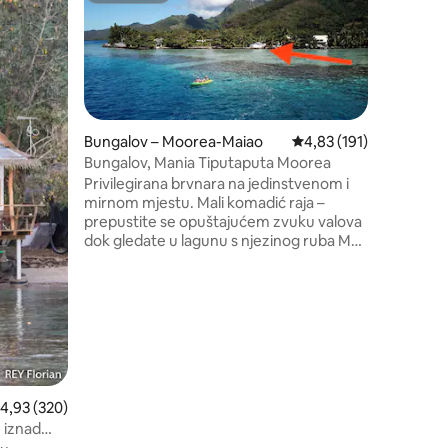
Udoban b
Udoban b
ocean i Mooreu. Umi
idealno z
prijatelj
Opustite 
Uživajte 
zalascim
Bungalov – Moorea-Maiao
Prosječna ocjena: 4,83/
4,83 (191)
nevjerojatn
Bungalov, Mania Tiputaputa Moorea
je izgrađ
Privilegirana brvnara na jedinstvenom i
kući. Obj
mirnom mjestu. Mali komadić raja –
Punaauie 
prepustite se opuštajućem zvuku valova
Potrebno 
dok gledate u lagunu s njezinog ruba Mali
studio s tušem na otvorenom, bračnim
krevetom 160×190 s ventilatorom i
posteljinom. Atipičan stil ribarske kolibe.
Opremljena čajna kuhinja Na
raspolaganju vam je dvosjedni kajak za
šetnju. Po dolasku ćete imati posteljinu i
ručnike. Smještaj jednom mjesečno
dezinficira tvrtka Fenua Clean T
rosječna ocjena: 4,93/5, recenzija: 320
4,93 (320)
 iznad