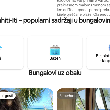
Rado ćemo vas primiti u Vairao,
prekrasnom malom i mirnom se
km od Teahupooa, pored prek
bijele pješčane plaže. Okrenut
hiti-Iti – popularni sadržaji u bungalov
laguni, ljubitelji vodenih sportov
sretni : surfanje (5 mjesta za su
kitovi, ronjenje, ronjenje s mas
disalicom, kajak, va'a (polinezijsk
pirogue), aquabike,.. U središtu
"tahitiititourandsurf", moći ćete
različitim izletima koje nudimo. 
otkrijte ovaj mali raj.
Besplat
i
Bazen
sklo
Bungalovi uz obalu
li gosti
Superhost
više rangiranima s oznakom „Odabrali gosti”
Superhost