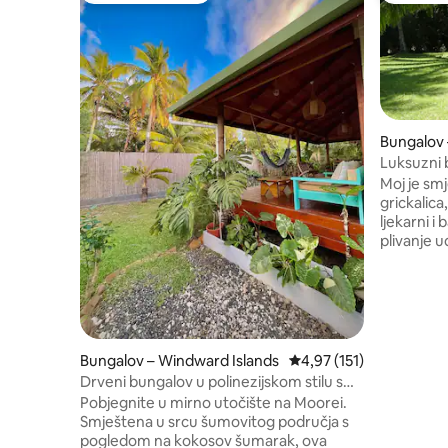
Bungalov 
Luksuzni 
bazenom
Moj je smj
grickalic
ljekarni i
plivanje u
automobil
minuta. S
bujne vege
tipičnih l
vam se zv
palmama, 
Bungalov – Windward Islands
Prosječna ocjena: 4,97/5
4,97 (151)
Bungalov 
Drveni bungalov u polinezijskom stilu s
savršen je
pristupom plaži – Moorea
Pobjegnite u mirno utočište na Moorei.
putuju sam
Smještena u srcu šumovitog područja s
pogledom na kokosov šumarak, ova