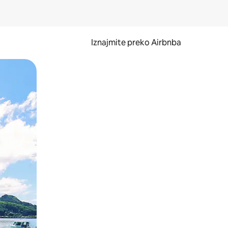
Iznajmite preko Airbnba
li prelaskom prstom po zaslonu.