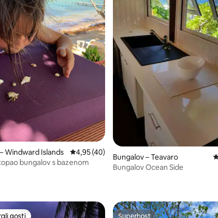
– Windward Islands
Prosječna ocjena: 4,95/5, recenzija: 40
4,95 (40)
Bungalov – Teavaro
P
 topao bungalov s bazenom
Bungalov Ocean Side
, recenzija: 167
li gosti
Superhost