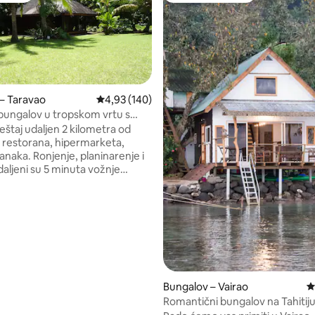
– Taravao
Prosječna ocjena: 4,93/5, recenzija: 140
4,93 (140)
bungalov u tropskom vrtu s
eštaj udaljen 2 kilometra od
a, restorana, hipermarketa,
 banaka. Ronjenje, planinarenje i
daljeni su 5 minuta vožnje
om, a val Teahupooa je 15
vidjet će vam se mjesto zbog
tacije, pogleda na planine i
okalnih bungalova. Svidjet će
uk vjetra u kokosovim
kao i bazen... nezaboravan.
, recenzija: 151
je opremljen čajnom kuhinjom i
 izbor za parove, putnike koji
Bungalov – Vairao
P
i i poslovni putnici.
Romantični bungalov na Tahitiju
vode