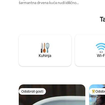
šarmantna drvena kuća nudi idilično
okruženje za opuštanje i punjenje.
Privatni pristup zaštićenoj laguni
omogućit će vam da otkrijete izvanredan
Ta
morski život i divite se veličanstvenim
kitovima koji skaču samo nekoliko metara
od grebena tijekom sezone (srpanj-no).
Opustite se na terasi uz koktel u sumrak.
Ponovno se povežite s prirodom i uronite
u polinezijsku kulturu. Savršeno mjesto.
Kuhinja
Wi-F
Odabrali gosti
Odabra
Odabrali gosti
Među naj