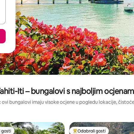
ahiti-Iti – bungalovi s najboljim ocjena
i: ovi bungalovi imaju visoke ocjene u pogledu lokacije, čistoće 
 gosti
Odabrali gosti
 gosti
Među najviše rangiranima s oz