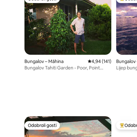
Odabrali gosti
Među naj
Bungalov – Māhina
Prosječna ocjena: 4,94/5
4,94 (141)
Bungalov 
Bungalov Tahiti Garden - Poor, Point
Lijep bung
Venus
more
Odabrali gosti
Odabra
Odabrali gosti
Među naj