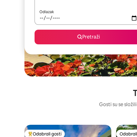
Odlazak
Pretraži
T
Gosti su se složil
Odabrali gosti
Odabrali
Među najviše rangiranima s oznakom „Odabrali gosti”
Odabrali