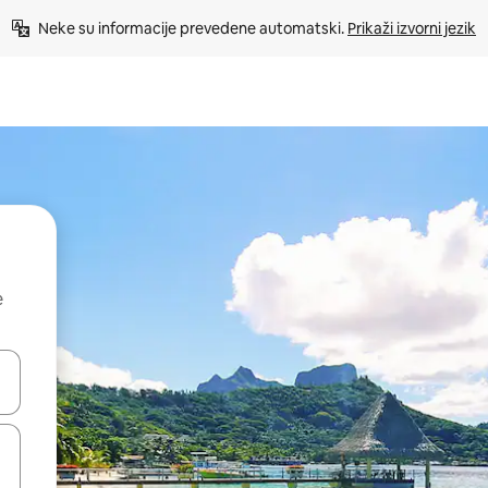
Neke su informacije prevedene automatski. 
Prikaži izvorni jezik
e
dati koristeći se strelicama prema gore i prema dolje, kao i dodirom i