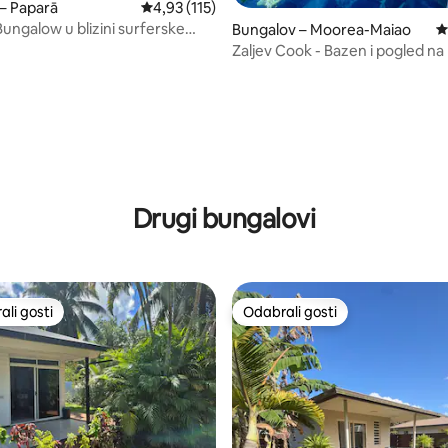
– Paparā
Prosječna ocjena: 4,93/5, recenzija: 115
4,93 (115)
Bungalow u blizini surferske
Bungalov – Moorea-Maiao
P
aruu
Zaljev Cook - Bazen i pogled na
Fare Here Moz
5, recenzija: 50
Drugi bungalovi
li gosti
Odabrali gosti
više rangiranima s oznakom „Odabrali gosti”
Odabrali gosti