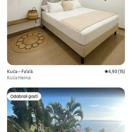
Kuća – Fa'a'ā
Prosječna ocje
4,93 (15)
Kuća Hema
Odabrali gosti
Odabrali gosti