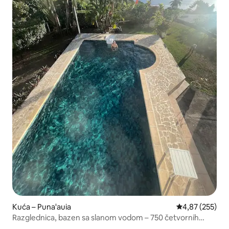
Kuća – Puna'auia
Prosječna ocjen
4,87 (255)
Razglednica, bazen sa slanom vodom – 750 četvornih
stopa