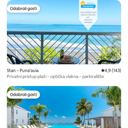
Odabrali gosti
Odabrali gosti
Stan – Puna'auia
Prosječna ocje
4,9 (143)
Privatni pristup plaži – optička vlakna – parkiralište
Odabrali gosti
Odabrali gosti