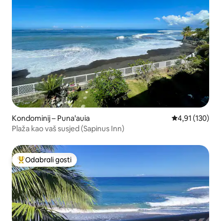
Kondominij – Puna'auia
Prosječna ocjen
4,91 (130)
Plaža kao vaš susjed (Sapinus Inn)
Odabrali gosti
Među najviše rangiranima s oznakom „Odabrali gosti”