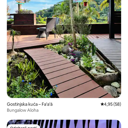
Gostinjska kuća – Fa'a'ā
Prosječna ocje
4,95 (58)
Bungalow Aloha