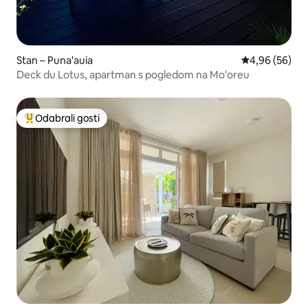
Stan – Puna'auia
Prosječna ocje
4,96 (56)
Deck du Lotus, apartman s pogledom na Mo'oreu
Odabrali gosti
Među najviše rangiranima s oznakom „Odabrali gosti”