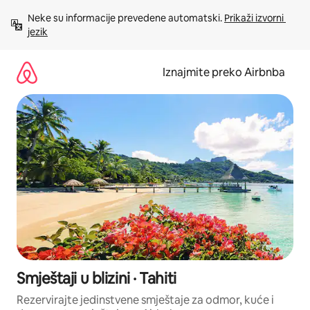
Prijeđi
Neke su informacije prevedene automatski. 
Prikaži izvorni 
na
jezik
sadržaj
Iznajmite preko Airbnba
Smještaji u blizini · Tahiti
Rezervirajte jedinstvene smještaje za odmor, kuće i