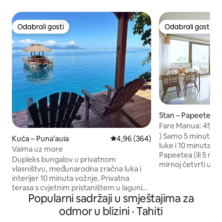
Odabrali gosti
Odabrali gosti
Odabrali gosti
Odabrali gosti
Stan – Papeete
Fare Manua: 45 m²,
uređaj, Wi-Fi, cent
⟩ Samo 5 minuta 
Kuća – Puna'auia
Prosječna ocjena: 4,96/5, recenzi
4,96 (364)
luke i 10 minuta h
Vaima uz more
Papeetea (ili 5 mi
Dupleks bungalov u privatnom
mirnoj četvrti uživ
vlasništvu, međunarodna zračna luka i
modernoj i tahićan
interijer 10 minuta vožnje. Privatna
Fare Manua s balkonom: ⟶ R
terasa s cvjetnim pristaništem u laguni
u listopadu 2024.
Popularni sadržaji u smještajima za
gdje vam je na raspolaganju kupanje. Dva
i kvalitetan kauč 
kajaka za šetnju i pristup pješčanoj obali ,
odmor u blizini · Tahiti
Besplatan i siguran
100 metara od Fare Vaime. U prizemlju
mbps; ⟶ Klima-ur