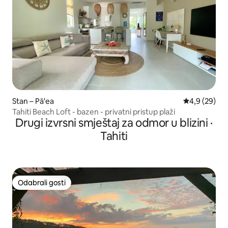
Stan – Pā'ea
Prosječna ocj
4,9 (29)
Tahiti Beach Loft - bazen - privatni pristup plaži
Drugi izvrsni smještaj za odmor u blizini ·
Tahiti
Odabrali gosti
Odabrali gosti