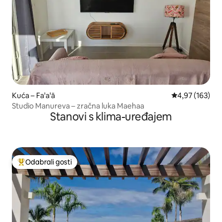
Kuća – Fa'a'ā
Prosječna ocjen
4,97 (163)
Studio Manureva – zračna luka Maehaa
Stanovi s klima-uređajem
Odabrali gosti
Među najviše rangiranima s oznakom „Odabrali gosti”