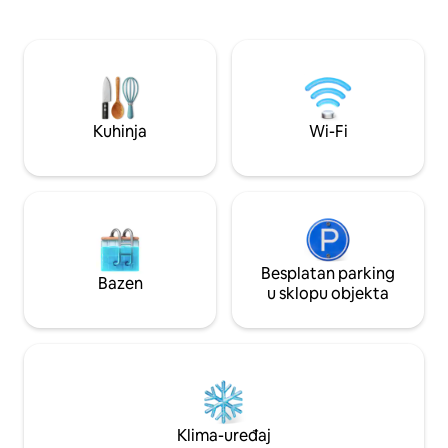
se nalazi opremljena kuhinja
zgradu dizalom; ⟶ 
+blagovaonica + kupaonica. Na katu se
Papeete, rive i tr
nalazi velika klimatizirana spavaća soba
privatni parking. ⟩ Odmah rezervirajte
+terasa s koje se pruža zadivljujući
smještaj na Tahitiju
pogled na Mooreu i raskošan zalazak
sunca. Supermarket je otvoren 24 sata
dnevno, 10 minuta hoda.
Kuhinja
Wi-Fi
Besplatan parking
Bazen
u sklopu objekta
Klima-uređaj