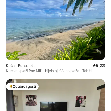
Kuća – Puna'auia
Prosječna 
5 (22)
Kuća na plaži Pae Miti - bijela pješčana plaža - Tahiti
Odabrali gosti
Među najviše rangiranima s oznakom „Odabrali gosti”