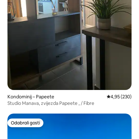
Kondominij – Papeete
Prosječna ocjen
4,95 (230)
Studio Manava, zvijezda Papeete , / Fibre
Odabrali gosti
Odabrali gosti