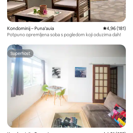
Kondominij – Puna'auia
Prosječna ocjen
4,96 (181)
Potpuno opremljena soba s pogledom koji oduzima dah!
Superhost
Superhost