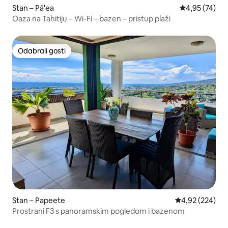
Stan – Pā'ea
Prosječna ocje
4,95 (74)
Oaza na Tahitiju – Wi-Fi – bazen – pristup plaži
Odabrali gosti
Odabrali gosti
Stan – Papeete
Prosječna ocjen
4,92 (224)
Prostrani F3 s panoramskim pogledom i bazenom