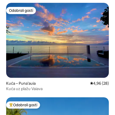
Odabrali gosti
Odabrali gosti
Kuća – Puna'auia
Prosječna ocje
4,96 (28)
Kuća uz plažu Vaiava
Odabrali gosti
Među najviše rangiranima s oznakom „Odabrali gosti”