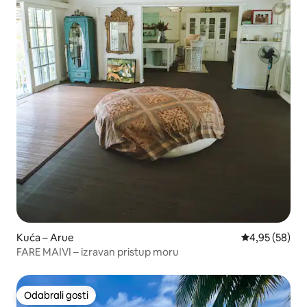
Kuća – Arue
Prosječna ocje
4,95 (58)
FARE MAIVI – izravan pristup moru
Odabrali gosti
Odabrali gosti