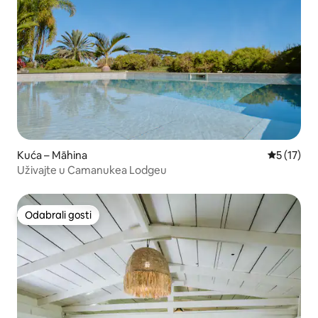
Kuća – Māhina
Prosječna 
5 (17)
Uživajte u Camanukea Lodgeu
Odabrali gosti
Odabrali gosti