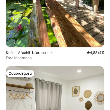
Kuća – Afaahiti taiarapu-est
Prosječna ocje
4,88 (41)
Fare Moemoea
Odabrali gosti
Odabrali gosti