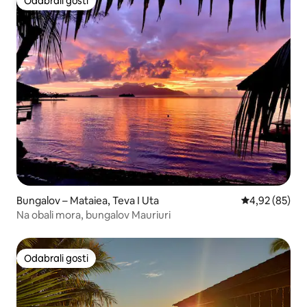
Odabrali gosti
Odabrali gosti
Bungalov – Mataiea, Teva I Uta
Prosječna ocje
4,92 (85)
Na obali mora, bungalov Mauriuri
Odabrali gosti
Odabrali gosti