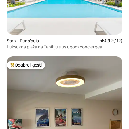
Stan – Puna'auia
Prosječna ocje
4,92 (112)
Luksuzna plaža na Tahitiju s uslugom conciergea
Odabrali gosti
Među najviše rangiranima s oznakom „Odabrali gosti”