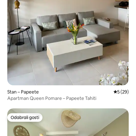
Stan – Papeete
Prosječna o
5 (29)
Apartman Queen Pomare – Papeete Tahiti
Odabrali gosti
Odabrali gosti