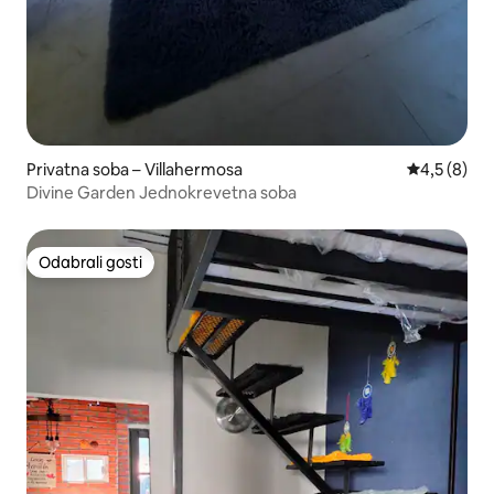
Privatna soba – Villahermosa
Prosječna o
4,5 (8)
Divine Garden Jednokrevetna soba
Odabrali gosti
Odabrali gosti