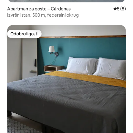
Apartman za goste – Cárdenas
Prosječna
5 (8)
Izvršni stan. 500 m, federalni okrug
Odabrali gosti
Odabrali gosti