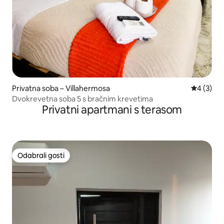
Privatna soba – Villahermosa
Prosječna
4 (3)
Dvokrevetna soba 5 s bračnim krevetima
Privatni apartmani s terasom
Odabrali gosti
Odabrali gosti