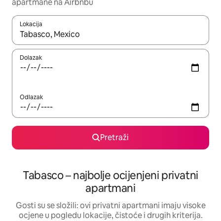
apartmane na Airbnbu
Lokacija
Kada budu dostupni rezultati, moći ćete ih pregledati koristeći
Dolazak
Odlazak
Pretraži
Tabasco – najbolje ocijenjeni privatni
apartmani
Gosti su se složili: ovi privatni apartmani imaju visoke
ocjene u pogledu lokacije, čistoće i drugih kriterija.