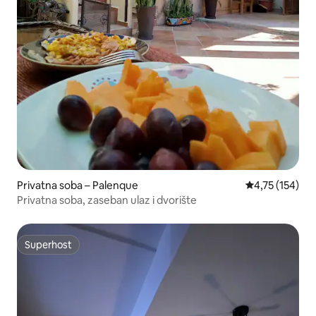
Privatna soba – Palenque
Prosječna ocjen
4,75 (154)
Privatna soba, zaseban ulaz i dvorište
Superhost
Superhost