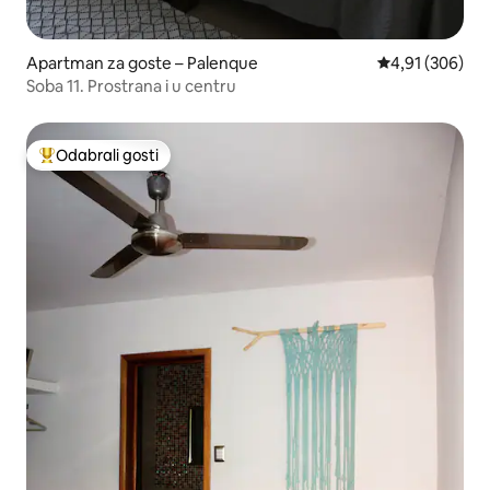
Apartman za goste – Palenque
Prosječna ocjen
4,91 (306)
Soba 11. Prostrana i u centru
Odabrali gosti
Među najviše rangiranima s oznakom „Odabrali gosti”