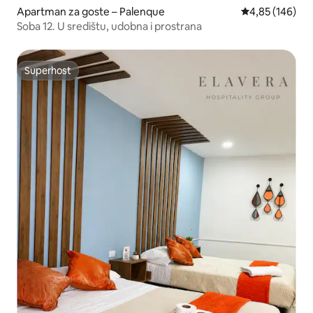
Apartman za goste – Palenque
Prosječna ocjen
4,85 (146)
Soba 12. U središtu, udobna i prostrana
Superhost
Superhost