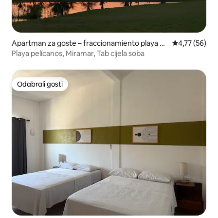
Apartman za goste – fraccionamiento playa pe
Prosječna ocje
4,77 (56)
licanos
Playa pelícanos, Miramar, Tab cijela soba
Odabrali gosti
Odabrali gosti