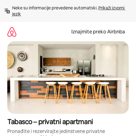
Prijeđi
Neke su informacije prevedene automatski. 
Prikaži izvorni 
na
jezik
sadržaj
Iznajmite preko Airbnba
Tabasco – privatni apartmani
Pronađite i rezervirajte jedinstvene privatne