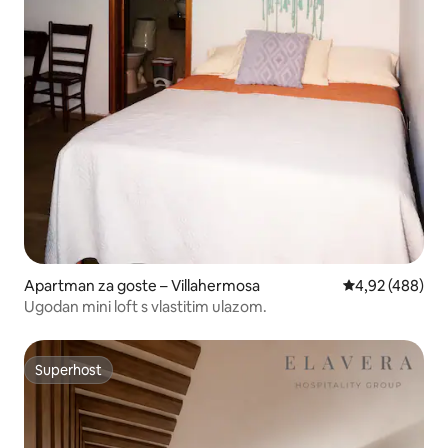
Apartman za goste – Villahermosa
Prosječna ocjen
4,92 (488)
Ugodan mini loft s vlastitim ulazom.
Superhost
Superhost