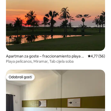
Apartman za goste – fraccionamiento playa pe
Prosječna ocje
4,77 (56)
licanos
Playa pelícanos, Miramar, Tab cijela soba
Odabrali gosti
Odabrali gosti