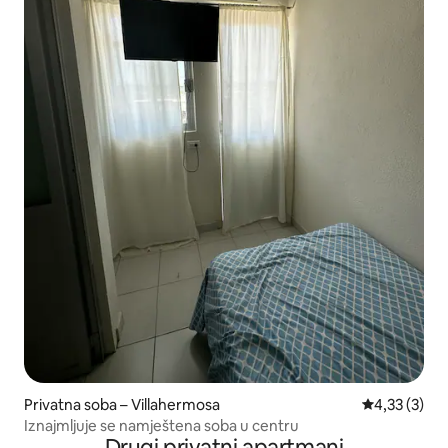
Privatna soba – Villahermosa
Prosječna oc
4,33 (3)
Iznajmljuje se namještena soba u centru
Drugi privatni apartmani