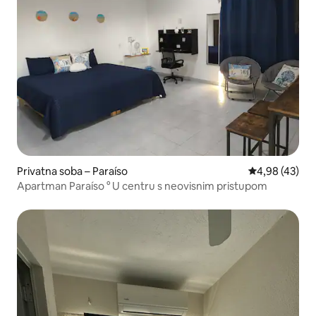
Privatna soba – Paraíso
Prosječna ocje
4,98 (43)
Apartman Paraíso ° U centru s neovisnim pristupom