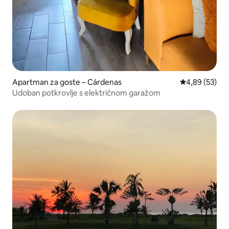
Apartman za goste – Cárdenas
Prosječna ocje
4,89 (53)
Udoban potkrovlje s električnom garažom