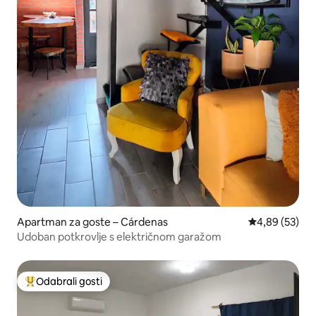
Apartman za goste – Cárdenas
Prosječna ocje
4,89 (53)
Udoban potkrovlje s električnom garažom
Odabrali gosti
Među najviše rangiranima s oznakom „Odabrali gosti”