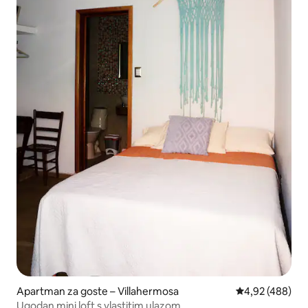
Apartman za goste – Villahermosa
Prosječna ocjen
4,92 (488)
Ugodan mini loft s vlastitim ulazom.