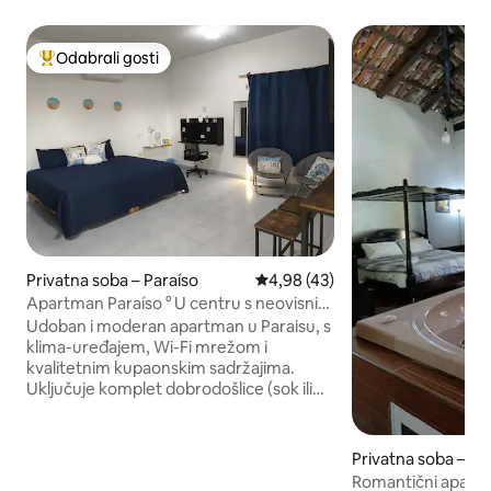
Odabrali gosti
Među najviše rangiranima s oznakom „Odabrali gosti”
Privatna soba – Paraíso
Prosječna ocjena: 4,98/5, recen
4,98 (43)
Apartman Paraíso ° U centru s neovisnim
pristupom
Udoban i moderan apartman u Paraisu, s
klima-uređajem, Wi-Fi mrežom i
kvalitetnim kupaonskim sadržajima.
Uključuje komplet dobrodošlice (sok ili
gazirano piće, voda i mala boca). Sigurno
i tiho područje, u blizini rekreacijskog
parka Fonapo. Idealno za poslovna
Privatna soba – C
putovanja i kratke boravke. Čistoća i
Romantični apart