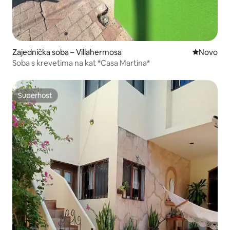
Zajednička soba – Villahermosa
Novi smješ
Novo
Soba s krevetima na kat *Casa Martina*
Superhost
Superhost