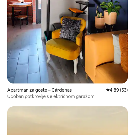
Apartman za goste – Cárdenas
Prosječna ocje
4,89 (53)
Udoban potkrovlje s električnom garažom