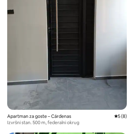
Apartman za goste – Cárdenas
Prosječna
5 (8)
Izvršni stan. 500 m, federalni okrug