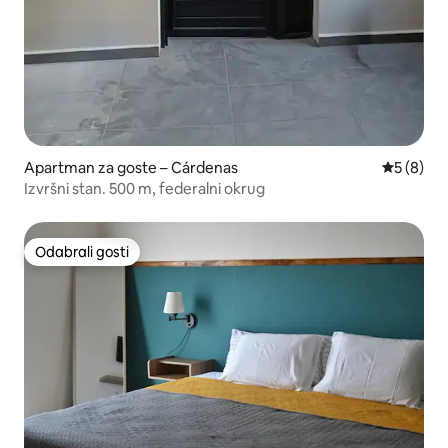
Apartman za goste – Cárdenas
Prosječna
5 (8)
Izvršni stan. 500 m, federalni okrug
Odabrali gosti
Odabrali gosti