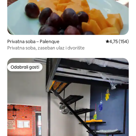
Privatna soba – Palenque
Prosječna ocjen
4,75 (154)
Privatna soba, zaseban ulaz i dvorište
Odabrali gosti
Odabrali gosti